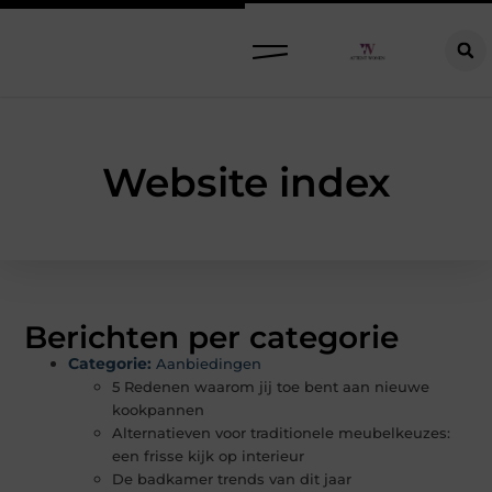
Raamdecoratie kiezen: welke oplossing past bij jouw ramen, ruimte en woonwensen?
Website index
Berichten per categorie
Categorie:
Aanbiedingen
5 Redenen waarom jij toe bent aan nieuwe
kookpannen
Alternatieven voor traditionele meubelkeuzes:
een frisse kijk op interieur
De badkamer trends van dit jaar