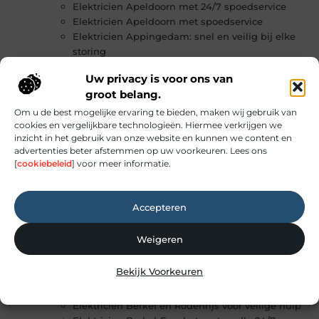
Elektricien Apeldoorn met 24/7 spoedservice
Elektricien Apeldoorn met spoedservice
Elektricien Appingedam: snel en veilig bij elke
storing
Elektricien Arnhem: snel en betrouwbaar bij
Uw privacy is voor ons van
storingen
groot belang.
Elektricien Assen: professioneel en snel ter
plaatse
Om u de best mogelijke ervaring te bieden, maken wij gebruik van
cookies en vergelijkbare technologieën. Hiermee verkrijgen we
Elektricien Assen: snel en betrouwbaar
inzicht in het gebruik van onze website en kunnen we content en
Elektricien Asten: snelle en veilige hulp bij
advertenties beter afstemmen op uw voorkeuren. Lees ons
stroomstoringen
[
cookiebeleid
] voor meer informatie.
Elektricien Badhoevedorp met 24/7
spoedservice
Elektricien Barneveld met 24/7 spoedservice
Accepteren
Elektricien Barneveld: snel en betrouwbaar bij
storingen
Weigeren
Elektricien Bennekom voor snelle hulp bij
storingen
Bekijk Voorkeuren
Elektricien Bergen met directe 24/7 spoedhulp
Elektricien Bergen op Zoom met spoedservice
Elektricien Berkel en Rodenrijs voor veilige hulp