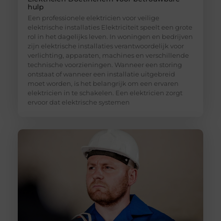
hulp
Een professionele elektricien voor veilige
elektrische installaties Elektriciteit speelt een grote
rol in het dagelijks leven. In woningen en bedrijven
zijn elektrische installaties verantwoordelijk voor
verlichting, apparaten, machines en verschillende
technische voorzieningen. Wanneer een storing
ontstaat of wanneer een installatie uitgebreid
moet worden, is het belangrijk om een ervaren
elektricien in te schakelen. Een elektricien zorgt
ervoor dat elektrische systemen