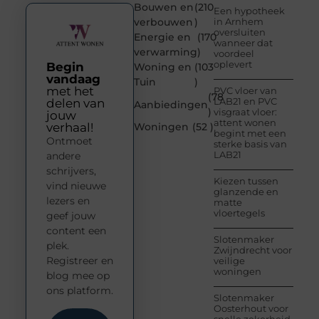
Bouwen en
(210
Een hypotheek
verbouwen
)
in Arnhem
oversluiten
Energie en
(170
wanneer dat
verwarming
)
voordeel
oplevert
Begin
Woning en
(103
vandaag
Tuin
)
met het
PVC vloer van
(78
LAB21 en PVC
delen van
Aanbiedingen
)
visgraat vloer:
jouw
attent wonen
verhaal!
Woningen
(52 )
begint met een
Ontmoet
sterke basis van
LAB21
andere
schrijvers,
Kiezen tussen
vind nieuwe
glanzende en
lezers en
matte
vloertegels
geef jouw
content een
Slotenmaker
plek.
Zwijndrecht voor
Registreer en
veilige
woningen
blog mee op
ons platform.
Slotenmaker
Oosterhout voor