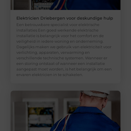
Elektricien Driebergen voor deskundige hulp
Een betrouwbare specialist voor elektrische
installaties Een goed werkende elektrische
installatie is belangrijk voor het comfort en de
veiligheid in iedere woning en onderneming.
Dagelijks maken we gebruik van elektriciteit voor
verlichting, apparaten, verwarming en
verschillende technische systemen. Wanneer er
een storing ontstaat of wanneer een installatie
aangepast moet worden, is het belangrijk om een
ervaren elektricien in te schakelen.