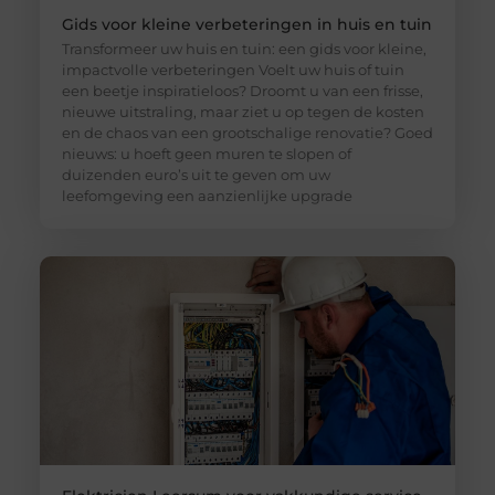
Gids voor kleine verbeteringen in huis en tuin
Transformeer uw huis en tuin: een gids voor kleine,
impactvolle verbeteringen Voelt uw huis of tuin
een beetje inspiratieloos? Droomt u van een frisse,
nieuwe uitstraling, maar ziet u op tegen de kosten
en de chaos van een grootschalige renovatie? Goed
nieuws: u hoeft geen muren te slopen of
duizenden euro’s uit te geven om uw
leefomgeving een aanzienlijke upgrade