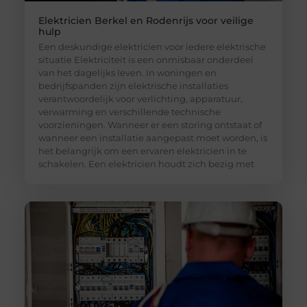
Elektricien Berkel en Rodenrijs voor veilige
hulp
Een deskundige elektricien voor iedere elektrische
situatie Elektriciteit is een onmisbaar onderdeel
van het dagelijks leven. In woningen en
bedrijfspanden zijn elektrische installaties
verantwoordelijk voor verlichting, apparatuur,
verwarming en verschillende technische
voorzieningen. Wanneer er een storing ontstaat of
wanneer een installatie aangepast moet worden, is
het belangrijk om een ervaren elektricien in te
schakelen. Een elektricien houdt zich bezig met