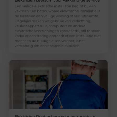
Elektricien Leersum voor vakkundige service
Een veilige elektrische installatie begint bij een
vakman Een betrouwbare elektrische installatie is
de basis van een veilige woning of bedrijfsruimte.
Dagelijks maken we gebruik van verlichting,
keukenapparatuur, computers en andere
elektrische voorzieningen zonder erbij stil te staan.
Zodra er een storing optreedt of een installatie niet
meer aan de huidige eisen voldoet, is het
verstandig om een ervaren elektricien
Elektricien Doetinchem voor betrouwbare