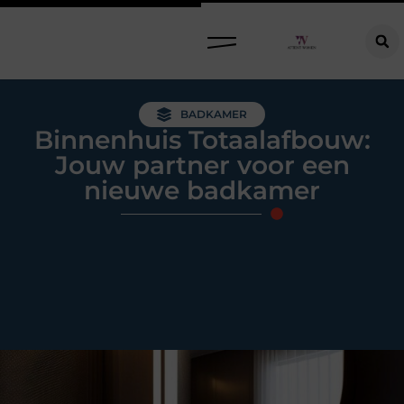
Raamdecoratie kiezen: welke oplossing past bij jouw ramen, ruimte en woonwensen?
BADKAMER
Binnenhuis Totaalafbouw:
Jouw partner voor een
nieuwe badkamer