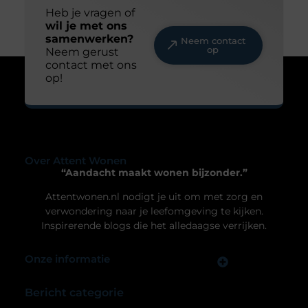
Heb je vragen of
wil je met ons
samenwerken?
Neem contact
op
Neem gerust
contact met ons
op!
Over Attent Wonen
“Aandacht maakt wonen bijzonder.”
Attentwonen.nl nodigt je uit om met zorg en
verwondering naar je leefomgeving te kijken.
Inspirerende blogs die het alledaagse verrijken.
Onze informatie
Links Kopen: Hoe Jij Slim Kunt Investeren in Online Autoriteit
Geld Verdienen met je Website: Zo Zet Jij Jouw Online Platform Om in Inkomsten
Bericht categorie