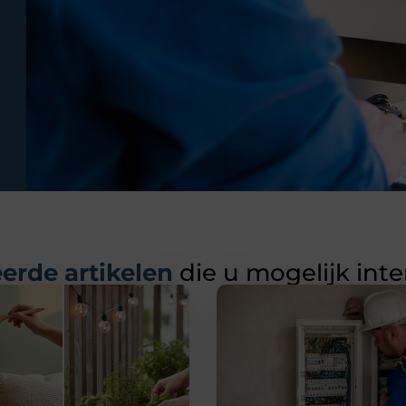
erde artikelen
die u mogelijk int