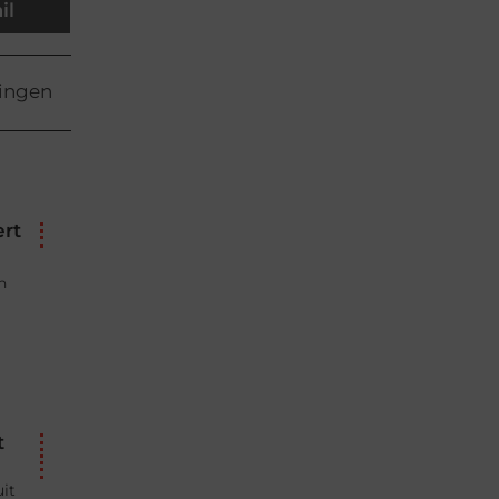
il
ingen
ert
n
t
uit