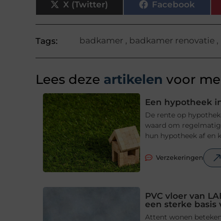
X (Twitter)
Facebook
badkamer
,
badkamer renovatie
,
Tags:
Lees deze
artikelen
voor mee
Een hypotheek in
De rente op hypotheke
waard om regelmatig t
hun hypotheek af en ki
Verzekeringen
PVC vloer van LA
een sterke basis
Attent wonen betekent