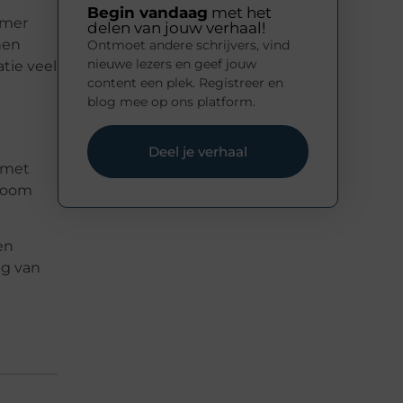
Begin vandaag
met het
amer
delen van jouw verhaal!
nen
Ontmoet andere schrijvers, vind
nieuwe lezers en geef jouw
tie veel
content een plek. Registreer en
blog mee op ons platform.
Deel je verhaal
 met
droom
en
ag van