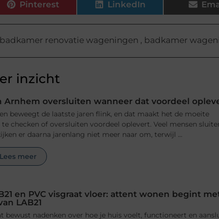
Pinterest
LinkedIn
Ema
badkamer renovatie wageningen
,
badkamer wagen
r inzicht
 Arnhem oversluiten wanneer dat voordeel oplev
n beweegt de laatste jaren flink, en dat maakt het de moeite
e checken of oversluiten voordeel oplevert. Veel mensen sluite
jken er daarna jarenlang niet meer naar om, terwijl ...
Lees meer
B21 en PVC visgraat vloer: attent wonen begint me
 van LAB21
 bewust nadenken over hoe je huis voelt, functioneert en aansl