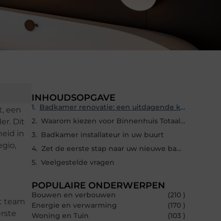
INHOUDSOPGAVE
Badkamer renovatie: een uitdagende klus
t, een
Waarom kiezen voor Binnenhuis Totaal Afbouw?
er. Dit
eid in
Badkamer installateur in uw buurt
gio,
Zet de eerste stap naar uw nieuwe badkamer
Veelgestelde vragen
POPULAIRE ONDERWERPEN
Bouwen en verbouwen
(210 )
et team
Energie en verwarming
(170 )
erste
Woning en Tuin
(103 )