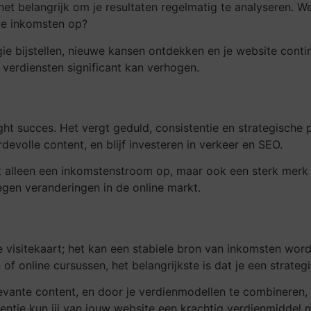
het belangrijk om je resultaten regelmatig te analyseren. 
ste inkomsten op?
gie bijstellen, nieuwe kansen ontdekken en je website contin
 verdiensten significant kan verhogen.
ght succes. Het vergt geduld, consistentie en strategische 
evolle content, en blijf investeren in verkeer en SEO.
et alleen een inkomstenstroom op, maar ook een sterk merk
en veranderingen in de online markt.
 visitekaart; het kan een stabiele bron van inkomsten worden
 online cursussen, het belangrijkste is dat je een strategi
elevante content, en door je verdienmodellen te combineren,
entie kun jij van jouw website een krachtig verdienmiddel