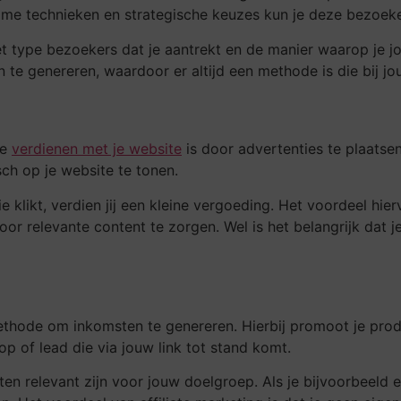
imme technieken en strategische keuzes kun je deze bezoek
t type bezoekers dat je aantrekt en de manier waarop je j
 te genereren, waardoor er altijd een methode is die bij jo
te
verdienen met je website
is door advertenties te plaats
ch op je website te tonen.
klikt, verdien jij een kleine vergoeding. Het voordeel hierva
or relevante content te zorgen. Wel is het belangrijk dat je
methode om inkomsten te genereren. Hierbij promoot je pro
p of lead die via jouw link tot stand komt.
ten relevant zijn voor jouw doelgroep. Als je bijvoorbeeld