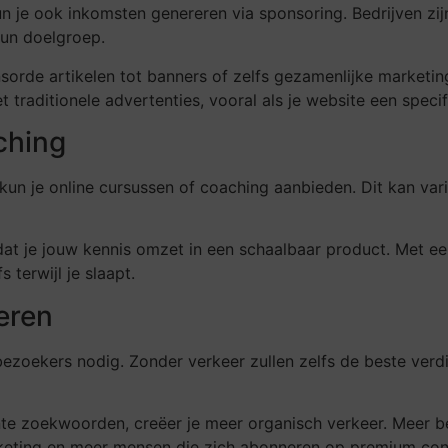
un je ook inkomsten genereren via sponsoring. Bedrijven zi
hun doelgroep.
rde artikelen tot banners of zelfs gezamenlijke marketin
raditionele advertenties, vooral als je website een specifi
ching
kun je online cursussen of coaching aanbieden. Dit kan var
dat je jouw kennis omzet in een schaalbaar product. Met e
 terwijl je slaapt.
eren
bezoekers nodig. Zonder verkeer zullen zelfs de beste verd
ante zoekwoorden, creëer je meer organisch verkeer. Meer 
rketing en meer mensen die zich abonneren op premium cont