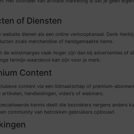
. Het voordeel van affiliate marketing is dat je geen eig
ten of Diensten
je website dienen als een online verkoopkanaal. Denk hierbi
oducten zoals merchandise of handgemaakte items.
t de winstmarges vaak hoger zijn dan bij advertenties of af
ange termijn waardevol kan zijn voor je merk.
mium Content
xclusieve content via een lidmaatschap of premium-abonne
rtikelen, handleidingen, video’s of webinars.
pecialiseerde kennis deelt die bezoekers nergens anders ku
 een community van betrokken gebruikers opbouwt.
kingen