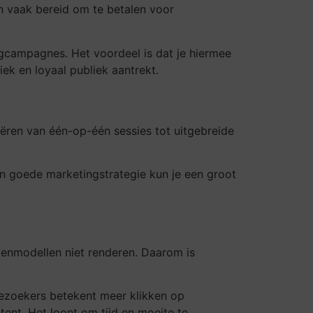
jn vaak bereid om te betalen voor
gcampagnes. Het voordeel is dat je hiermee
ek en loyaal publiek aantrekt.
iëren van één-op-één sessies tot uitgebreide
en goede marketingstrategie kun je een groot
ienmodellen niet renderen. Daarom is
bezoekers betekent meer klikken op
ent. Het loont om tijd en moeite te