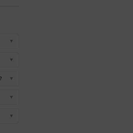
▼
▼
?
▼
▼
▼