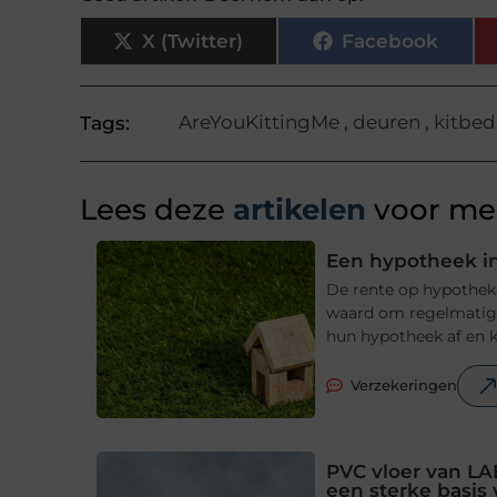
X (Twitter)
Facebook
AreYouKittingMe
,
deuren
,
kitbedr
Tags:
Lees deze
artikelen
voor mee
Een hypotheek in
De rente op hypotheke
waard om regelmatig t
hun hypotheek af en ki
Verzekeringen
PVC vloer van LA
een sterke basis