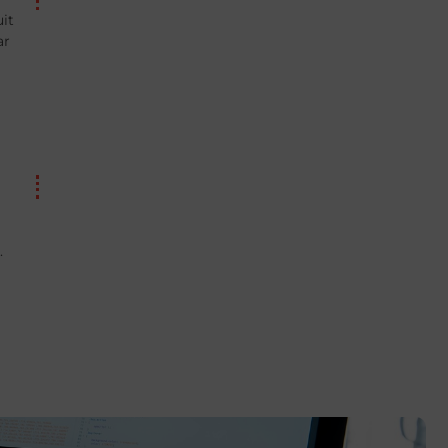
uit
ar
.