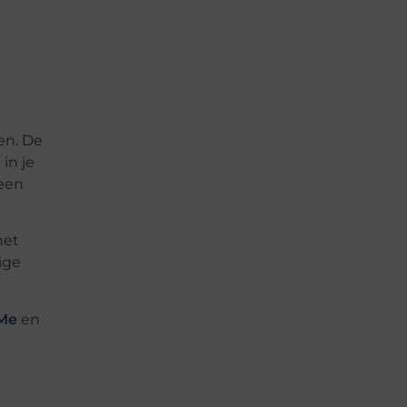
en. De
in je
 een
het
ige
gMe
en