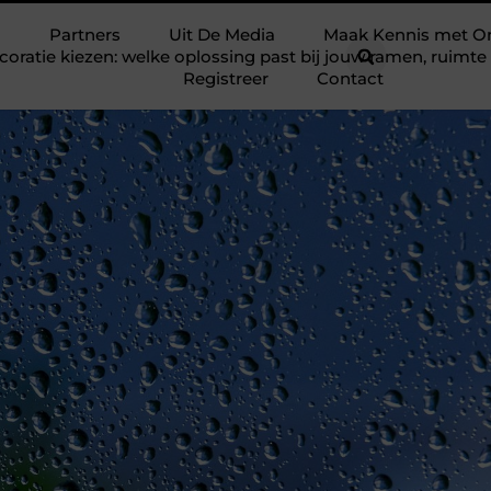
Partners
Uit De Media
Maak Kennis met O
ratie kiezen: welke oplossing past bij jouw ramen, ruim
Registreer
Contact