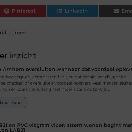
Pinterest
LinkedIn
Ema
ijf
,
ramen
r inzicht
 Arnhem oversluiten wanneer dat voordeel oplev
n beweegt de laatste jaren flink, en dat maakt het de moeite
e checken of oversluiten voordeel oplevert. Veel mensen sluite
jken er daarna jarenlang niet meer naar om, terwijl ...
Lees meer
B21 en PVC visgraat vloer: attent wonen begint me
 van LAB21