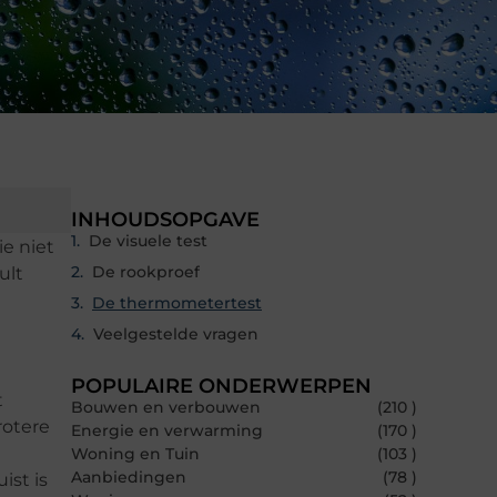
INHOUDSOPGAVE
De visuele test
ie niet
De rookproef
ult
De thermometertest
Veelgestelde vragen
POPULAIRE ONDERWERPEN
t
Bouwen en verbouwen
(210 )
rotere
Energie en verwarming
(170 )
Woning en Tuin
(103 )
Aanbiedingen
(78 )
st is