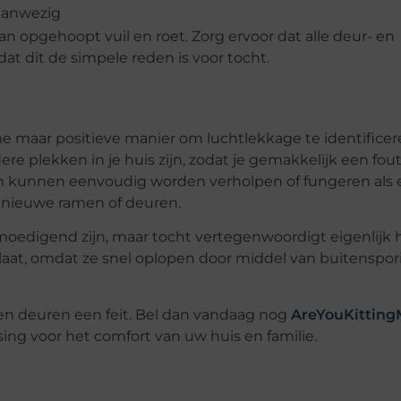
 aanwezig
an opgehoopt vuil en roet. Zorg ervoor dat alle deur- en
 dat dit de simpele reden is voor tocht.
 maar positieve manier om luchtlekkage te identificer
 plekken in je huis zijn, zodat je gemakkelijk een fout 
ken kunnen eenvoudig worden verholpen of fungeren als
in nieuwe ramen of deuren.
moedigend zijn, maar tocht vertegenwoordigt eigenlijk 
aat, omdat ze snel oplopen door middel van buitenspor
n en deuren een feit. Bel dan vandaag nog
AreYouKittin
sing voor het comfort van uw huis en familie.