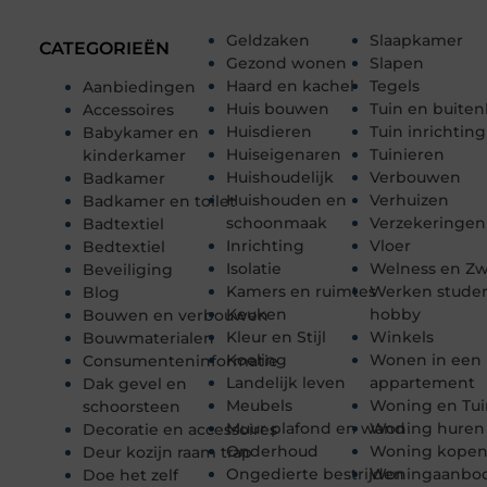
Geldzaken
Slaapkamer
CATEGORIEËN
Gezond wonen
Slapen
Haard en kachel
Tegels
Aanbiedingen
Huis bouwen
Tuin en buiten
Accessoires
Huisdieren
Tuin inrichting
Babykamer en
Huiseigenaren
Tuinieren
kinderkamer
Huishoudelijk
Verbouwen
Badkamer
Huishouden en
Verhuizen
Badkamer en toilet
schoonmaak
Verzekeringen
Badtextiel
Inrichting
Vloer
Bedtextiel
Isolatie
Welness en 
Beveiliging
Kamers en ruimtes
Werken stude
Blog
Keuken
hobby
Bouwen en verbouwen
Kleur en Stijl
Winkels
Bouwmaterialen
Koeling
Wonen in een
Consumenteninformatie
Landelijk leven
appartement
Dak gevel en
Meubels
Woning en Tui
schoorsteen
Muur plafond en wand
Woning huren
Decoratie en accessoires
Onderhoud
Woning kope
Deur kozijn raam trap
Ongedierte bestrijden
Woningaanbo
Doe het zelf