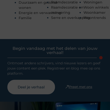
Raamdecoratie
Woningen
Duurzaam en gezond
Raamdecoratie en
Woon winkels
wonen
zonwering
Woonkamer
Energie en verwarming
Serre en overkapping
Woontrends
Familie
Begin vandaag met het delen van jouw
verhaal!
Ontmoet andere schrijvers, vind nieuwe lezers en geef
jouw content een plek. Registreer en blog mee op ons
platform.
Deel je verhaal
Praat met ons