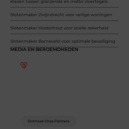
Kiezen tussen glanzende en matte vloertegels
Slotenmaker Zwijndrecht voor veilige woningen
Slotenmaker Oosterhout voor snelle zekerheid
Slotenmaker Barneveld voor optimale beveiliging
MEDIA EN BEROEMDHEDEN
Word deel van een actieve
blogcommunity
Bij ons krijg je meer dan alleen een plek om te
schrijven. Ontmoet andere schrijvers, ontvang
feedback, en laat je inspireren door de
verhalen van anderen.
Ontmoet Onze Partners