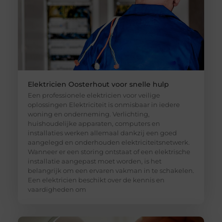
Elektricien Oosterhout voor snelle hulp
Een professionele elektricien voor veilige
oplossingen Elektriciteit is onmisbaar in iedere
woning en onderneming. Verlichting,
huishoudelijke apparaten, computers en
installaties werken allemaal dankzij een goed
aangelegd en onderhouden elektriciteitsnetwerk.
Wanneer er een storing ontstaat of een elektrische
installatie aangepast moet worden, is het
belangrijk om een ervaren vakman in te schakelen.
Een elektricien beschikt over de kennis en
vaardigheden om