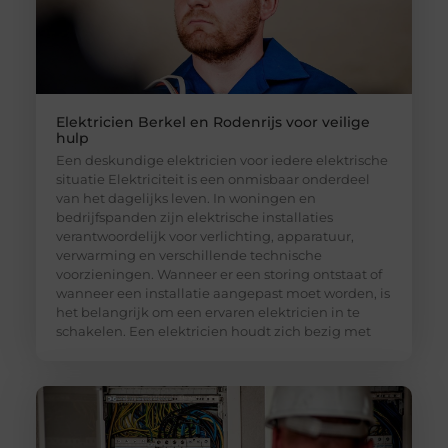
Elektricien Berkel en Rodenrijs voor veilige
hulp
Een deskundige elektricien voor iedere elektrische
situatie Elektriciteit is een onmisbaar onderdeel
van het dagelijks leven. In woningen en
bedrijfspanden zijn elektrische installaties
verantwoordelijk voor verlichting, apparatuur,
verwarming en verschillende technische
voorzieningen. Wanneer er een storing ontstaat of
wanneer een installatie aangepast moet worden, is
het belangrijk om een ervaren elektricien in te
schakelen. Een elektricien houdt zich bezig met