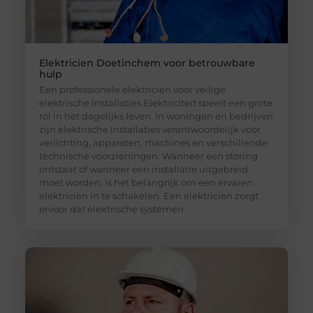
Elektricien Doetinchem voor betrouwbare
hulp
Een professionele elektricien voor veilige
elektrische installaties Elektriciteit speelt een grote
rol in het dagelijks leven. In woningen en bedrijven
zijn elektrische installaties verantwoordelijk voor
verlichting, apparaten, machines en verschillende
technische voorzieningen. Wanneer een storing
ontstaat of wanneer een installatie uitgebreid
moet worden, is het belangrijk om een ervaren
elektricien in te schakelen. Een elektricien zorgt
ervoor dat elektrische systemen