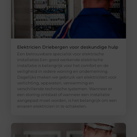
Elektricien Driebergen voor deskundige hulp
Een betrouwbare specialist voor elektrische
installaties Een goed werkende elektrische
installatie is belangrijk voor het comfort en de
veiligheid in iedere woning en onderneming.
Dagelijks maken we gebruik van elektriciteit voor
verlichting, apparaten, verwarming en
verschillende technische systemen. Wanneer er
een storing ontstaat of wanneer een installatie
aangepast moet worden, is het belangrijk om een
ervaren elektricien in te schakelen.