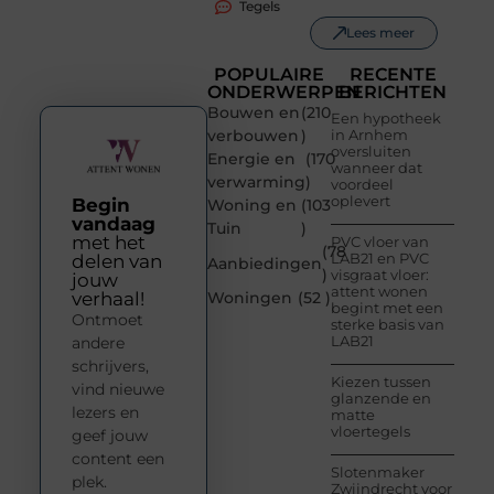
Tegels
Lees meer
POPULAIRE
RECENTE
ONDERWERPEN
BERICHTEN
Bouwen en
(210
Een hypotheek
verbouwen
)
in Arnhem
oversluiten
Energie en
(170
wanneer dat
verwarming
)
voordeel
oplevert
Begin
Woning en
(103
vandaag
Tuin
)
met het
PVC vloer van
(78
LAB21 en PVC
delen van
Aanbiedingen
)
visgraat vloer:
jouw
attent wonen
verhaal!
Woningen
(52 )
begint met een
Ontmoet
sterke basis van
LAB21
andere
schrijvers,
Kiezen tussen
vind nieuwe
glanzende en
lezers en
matte
vloertegels
geef jouw
content een
Slotenmaker
plek.
Zwijndrecht voor