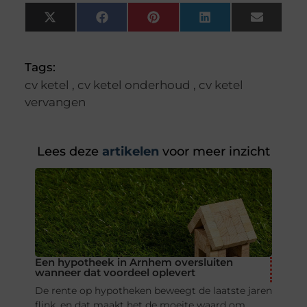
X
Facebook
Pinterest
LinkedIn
Email
(Twitter)
Tags:
cv ketel
,
cv ketel onderhoud
,
cv ketel
vervangen
Lees deze
artikelen
voor meer inzicht
Een hypotheek in Arnhem oversluiten
wanneer dat voordeel oplevert
De rente op hypotheken beweegt de laatste jaren
flink, en dat maakt het de moeite waard om