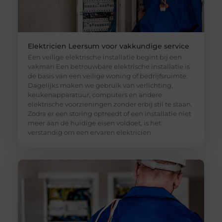
Elektricien Leersum voor vakkundige service
Een veilige elektrische installatie begint bij een
vakman Een betrouwbare elektrische installatie is
de basis van een veilige woning of bedrijfsruimte.
Dagelijks maken we gebruik van verlichting,
keukenapparatuur, computers en andere
elektrische voorzieningen zonder erbij stil te staan.
Zodra er een storing optreedt of een installatie niet
meer aan de huidige eisen voldoet, is het
verstandig om een ervaren elektricien