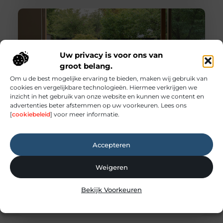
Uw privacy is voor ons van
groot belang.
Om u de best mogelijke ervaring te bieden, maken wij gebruik van
cookies en vergelijkbare technologieën. Hiermee verkrijgen we
inzicht in het gebruik van onze website en kunnen we content en
advertenties beter afstemmen op uw voorkeuren. Lees ons
[
cookiebeleid
] voor meer informatie.
Praktische gids voor binnenklimaat en
buitenruimte
Creëer de perfecte harmonie tussen binnen en
buiten Een comfortabel huis is meer dan alleen
Accepteren
een dak boven ons hoofd; het is een toevluchtsoord
waar we tot rust komen. De kwaliteit van ons leven
Weigeren
wordt sterk beïnvloed door onze directe omgeving.
Dit geldt niet alleen voor de sfeer binnenshuis,
Bekijk Voorkeuren
maar ook voor de buitenruimte die we tot onze
beschikking hebben,