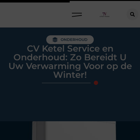
Raamdecoratie kiezen: welke oplossing past bij jouw ramen, ruimte en woonwensen?
ONDERHOUD
CV Ketel Service en
Onderhoud: Zo Bereidt U
Uw Verwarming Voor op de
Winter!