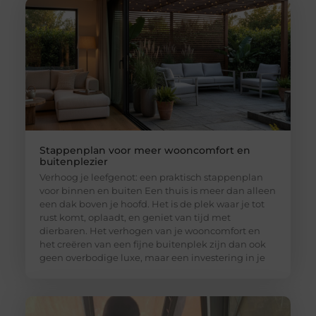
Stappenplan voor meer wooncomfort en
buitenplezier
Verhoog je leefgenot: een praktisch stappenplan
voor binnen en buiten Een thuis is meer dan alleen
een dak boven je hoofd. Het is de plek waar je tot
rust komt, oplaadt, en geniet van tijd met
dierbaren. Het verhogen van je wooncomfort en
het creëren van een fijne buitenplek zijn dan ook
geen overbodige luxe, maar een investering in je