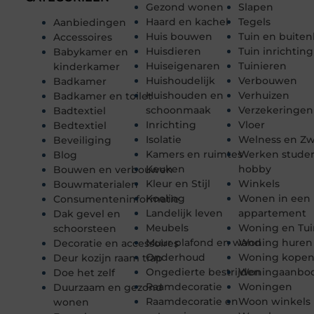
Gezond wonen
Slapen
Haard en kachel
Tegels
Aanbiedingen
Huis bouwen
Tuin en buiten
Accessoires
Huisdieren
Tuin inrichting
Babykamer en
Huiseigenaren
Tuinieren
kinderkamer
Huishoudelijk
Verbouwen
Badkamer
Huishouden en
Verhuizen
Badkamer en toilet
schoonmaak
Verzekeringen
Badtextiel
Inrichting
Vloer
Bedtextiel
Isolatie
Welness en 
Beveiliging
Kamers en ruimtes
Werken stude
Blog
Keuken
hobby
Bouwen en verbouwen
Kleur en Stijl
Winkels
Bouwmaterialen
Koeling
Wonen in een
Consumenteninformatie
Landelijk leven
appartement
Dak gevel en
Meubels
Woning en Tui
schoorsteen
Muur plafond en wand
Woning huren
Decoratie en accessoires
Onderhoud
Woning kope
Deur kozijn raam trap
Ongedierte bestrijden
Woningaanbo
Doe het zelf
Raamdecoratie
Woningen
Duurzaam en gezond
Raamdecoratie en
Woon winkels
wonen