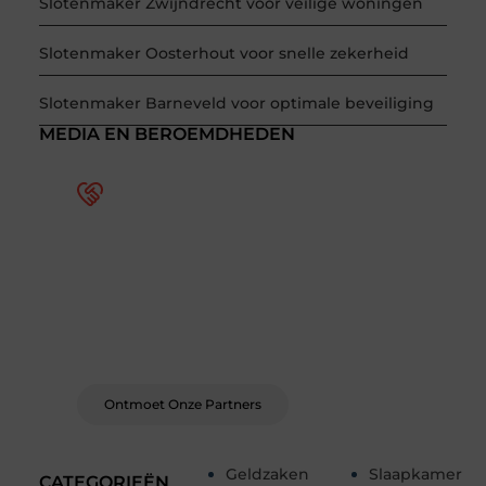
Slotenmaker Zwijndrecht voor veilige woningen
Slotenmaker Oosterhout voor snelle zekerheid
Slotenmaker Barneveld voor optimale beveiliging
MEDIA EN BEROEMDHEDEN
Word deel van een actieve
blogcommunity
Bij ons krijg je meer dan alleen een plek om te
schrijven. Ontmoet andere schrijvers, ontvang
feedback, en laat je inspireren door de
verhalen van anderen.
Ontmoet Onze Partners
Geldzaken
Slaapkamer
CATEGORIEËN