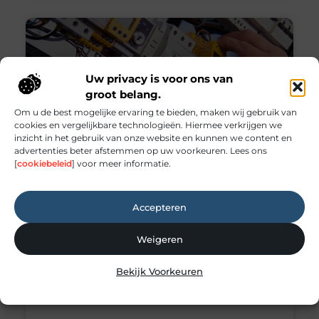
Uw privacy is voor ons van
groot belang.
Om u de best mogelijke ervaring te bieden, maken wij gebruik van
cookies en vergelijkbare technologieën. Hiermee verkrijgen we
inzicht in het gebruik van onze website en kunnen we content en
advertenties beter afstemmen op uw voorkeuren. Lees ons
[
cookiebeleid
] voor meer informatie.
Elektricien Den Helder –
snel, betrouwbaar 24/7
Accepteren
bereikbaar
Weigeren
Elektricien Den Helder – snel, betrouwbaar
24/7 bereikbaar In een stad als Den Helder is
Bekijk Voorkeuren
een betrouwbare elektrische installatie
onmisbaar. Of u nu in een