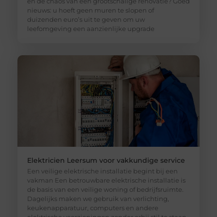
en de chaos van een grootschalige renovatie? Goed
nieuws: u hoeft geen muren te slopen of
duizenden euro’s uit te geven om uw
leefomgeving een aanzienlijke upgrade
Elektricien Leersum voor vakkundige service
Een veilige elektrische installatie begint bij een
vakman Een betrouwbare elektrische installatie is
de basis van een veilige woning of bedrijfsruimte.
Dagelijks maken we gebruik van verlichting,
keukenapparatuur, computers en andere
elektrische voorzieningen zonder erbij stil te staan.