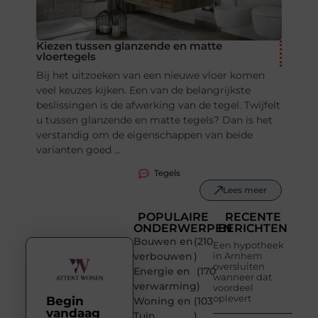
Kiezen tussen glanzende en matte
vloertegels
Bij het uitzoeken van een nieuwe vloer komen
veel keuzes kijken. Een van de belangrijkste
beslissingen is de afwerking van de tegel. Twijfelt
u tussen glanzende en matte tegels? Dan is het
verstandig om de eigenschappen van beide
varianten goed ...
Tegels
Lees meer
POPULAIRE
RECENTE
ONDERWERPEN
BERICHTEN
Bouwen en
(210
Een hypotheek
verbouwen
)
in Arnhem
oversluiten
Energie en
(170
wanneer dat
verwarming
)
voordeel
oplevert
Begin
Woning en
(103
vandaag
Tuin
)