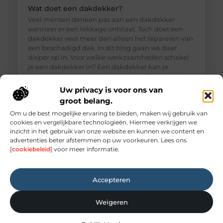
Wat doet een dakdekker?
Veel mensen denken pas aan een dakdekker
wanneer er een lekkage ontstaat. Toch doet een
dakdekker veel meer dan alleen het repareren van
een beschadigd dak. In dit blog gaan we daar
dieper op in. Voor welke werkzaamheden schakel
je een dakdekker in? Een dakdekker kan je
inschakelen voor uiteenlopende werkzaamheden,
zoals: · Het opsporen en repareren
Uw privacy is voor ons van
groot belang.
Om u de best mogelijke ervaring te bieden, maken wij gebruik van
cookies en vergelijkbare technologieën. Hiermee verkrijgen we
inzicht in het gebruik van onze website en kunnen we content en
advertenties beter afstemmen op uw voorkeuren. Lees ons
[
cookiebeleid
] voor meer informatie.
Accepteren
Weigeren
Elektricien Amersfoort voor storingen en