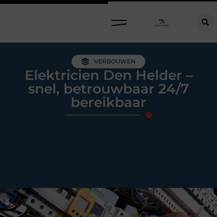
Raamdecoratie kiezen: welke oplossing past bij jouw ramen, ruimte en woonwensen?
VERBOUWEN
Elektricien Den Helder –
snel, betrouwbaar 24/7
bereikbaar