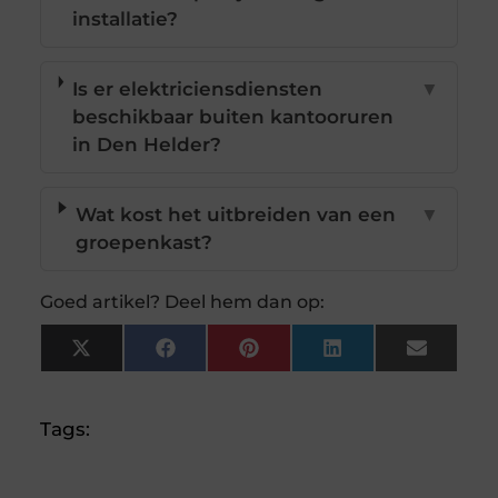
installatie?
Is er elektriciensdiensten
▼
beschikbaar buiten kantooruren
in Den Helder?
Wat kost het uitbreiden van een
▼
groepenkast?
Goed artikel? Deel hem dan op:
X
Facebook
Pinterest
LinkedIn
Email
(Twitter)
Tags: