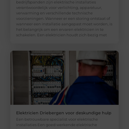
bedrijfspanden zijn elektrische installaties
verantwoordelijk voor verlichting, apparatuur,
verwarming en verschillende technische
voorzieningen. Wanneer er een storing ontstaat of
wanneer een installatie aangepast moet worden, is
het belangrijk om een ervaren elektricien in te
schakelen. Een elektricien houdt zich bezig met
Elektricien Driebergen voor deskundige hulp
Een betrouwbare specialist voor elektrische
installaties Een goed werkende elektrische