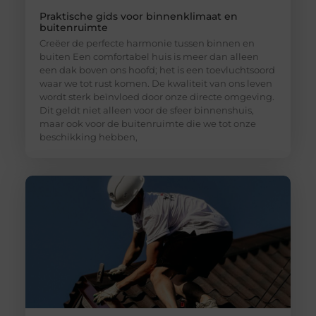
Praktische gids voor binnenklimaat en
buitenruimte
Creëer de perfecte harmonie tussen binnen en
buiten Een comfortabel huis is meer dan alleen
een dak boven ons hoofd; het is een toevluchtsoord
waar we tot rust komen. De kwaliteit van ons leven
wordt sterk beïnvloed door onze directe omgeving.
Dit geldt niet alleen voor de sfeer binnenshuis,
maar ook voor de buitenruimte die we tot onze
beschikking hebben,