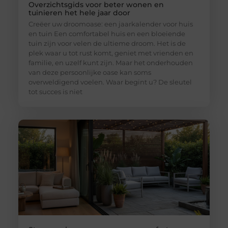
Overzichtsgids voor beter wonen en
tuinieren het hele jaar door
Creëer uw droomoase: een jaarkalender voor huis
en tuin Een comfortabel huis en een bloeiende
tuin zijn voor velen de ultieme droom. Het is de
plek waar u tot rust komt, geniet met vrienden en
familie, en uzelf kunt zijn. Maar het onderhouden
van deze persoonlijke oase kan soms
overweldigend voelen. Waar begint u? De sleutel
tot succes is niet