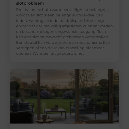
slotprobleem
Professionele hulp wanneer veiligheid belangrijk
wordt Een slot is een belangrijk onderdeel van
iedere woning en ieder bedrijfspand. Het zorgt
ervoor dat deuren veilig afgesloten kunnen worden
en beschermt tegen ongewenste toegang. Toch
kan een slot onverwacht problemen veroorzaken.
Een sleutel kan verdwijnen, een mechanisme kan
vastlopen of een deur kan plotseling niet meer
openen. Wanneer dit gebeurt, is het