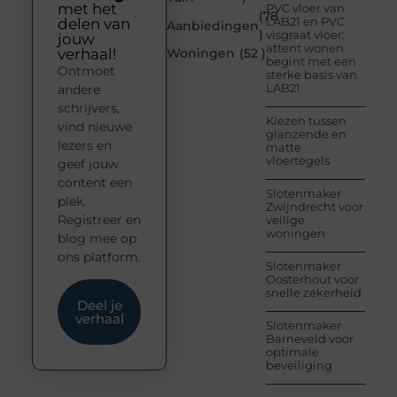
met het
PVC vloer van
(78
LAB21 en PVC
delen van
Aanbiedingen
)
visgraat vloer:
jouw
attent wonen
verhaal!
Woningen
(52 )
begint met een
Ontmoet
sterke basis van
LAB21
andere
schrijvers,
Kiezen tussen
vind nieuwe
glanzende en
lezers en
matte
vloertegels
geef jouw
content een
Slotenmaker
plek.
Zwijndrecht voor
Registreer en
veilige
woningen
blog mee op
ons platform.
Slotenmaker
Oosterhout voor
snelle zekerheid
Deel je
verhaal
Slotenmaker
Barneveld voor
optimale
beveiliging