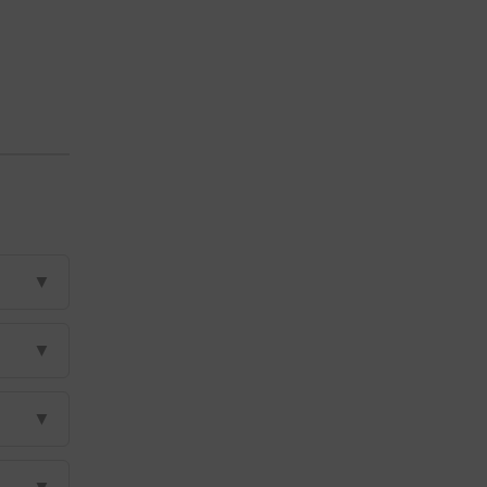
▼
▼
▼