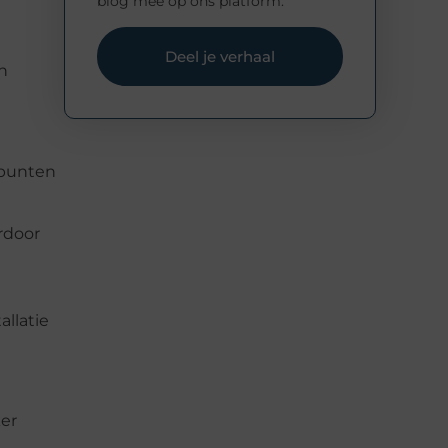
blog mee op ons platform.
Deel je verhaal
n
tpunten
rdoor
allatie
ker