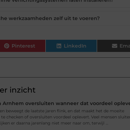
imme verlichtingssystemen laten installeren?
ische werkzaamheden zelf uit te voeren?
Pinterest
LinkedIn
Ema
r inzicht
 Arnhem oversluiten wanneer dat voordeel oplev
n beweegt de laatste jaren flink, en dat maakt het de moeite
e checken of oversluiten voordeel oplevert. Veel mensen sluite
jken er daarna jarenlang niet meer naar om, terwijl ...