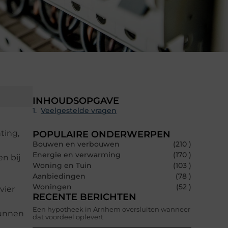
INHOUDSOPGAVE
Veelgestelde vragen
ting,
POPULAIRE ONDERWERPEN
Bouwen en verbouwen
(210 )
Energie en verwarming
(170 )
n bij
Woning en Tuin
(103 )
Aanbiedingen
(78 )
Woningen
(52 )
vier
RECENTE BERICHTEN
Een hypotheek in Arnhem oversluiten wanneer
kunnen
dat voordeel oplevert