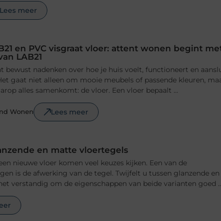
Lees meer
B21 en PVC visgraat vloer: attent wonen begint me
 van LAB21
 bewust nadenken over hoe je huis voelt, functioneert en aansl
n. Het gaat niet alleen om mooie meubels of passende kleuren, ma
rop alles samenkomt: de vloer. Een vloer bepaalt ...
Lees meer
ond Wonen
anzende en matte vloertegels
 een nieuwe vloer komen veel keuzes kijken. Een van de
ngen is de afwerking van de tegel. Twijfelt u tussen glanzende en
het verstandig om de eigenschappen van beide varianten goed ..
eer