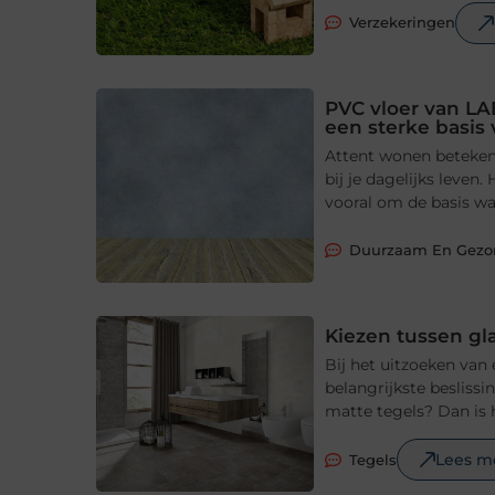
Verzekeringen
PVC vloer van LA
een sterke basis
Attent wonen betekent
bij je dagelijks leve
vooral om de basis waa
Duurzaam En Gez
Kiezen tussen gl
Bij het uitzoeken van
belangrijkste beslissi
matte tegels? Dan is 
Lees m
Tegels