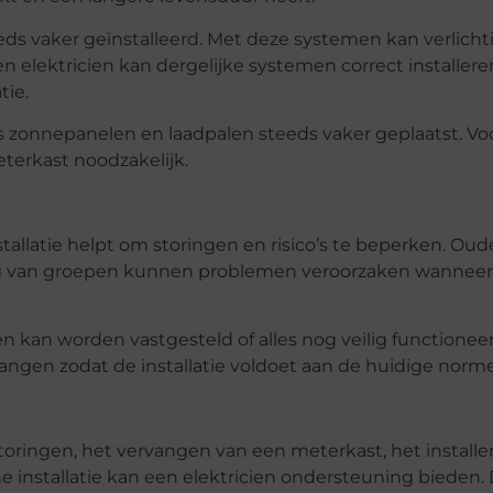
s vaker geïnstalleerd. Met deze systemen kan verlichti
 elektricien kan dergelijke systemen correct installere
tie.
 zonnepanelen en laadpalen steeds vaker geplaatst. Vo
eterkast noodzakelijk.
allatie helpt om storingen en risico’s te beperken. Oud
ting van groepen kunnen problemen veroorzaken wannee
en kan worden vastgesteld of alles nog veilig functioneer
gen zodat de installatie voldoet aan de huidige norm
oringen, het vervangen van een meterkast, het installe
he installatie kan een elektricien ondersteuning bieden.