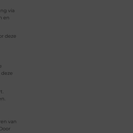
ng via
n en
or deze
e
r deze
t.
en.
ren van
 Door