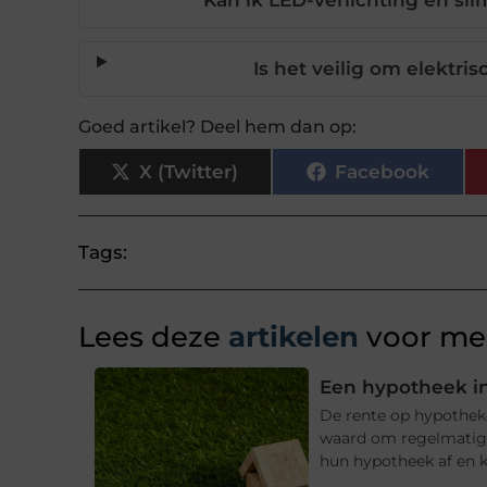
Kan ik LED-verlichting en sl
Is het veilig om elektr
Goed artikel? Deel hem dan op:
X (Twitter)
Facebook
Tags:
Lees deze
artikelen
voor mee
Een hypotheek in
De rente op hypotheke
waard om regelmatig t
hun hypotheek af en ki