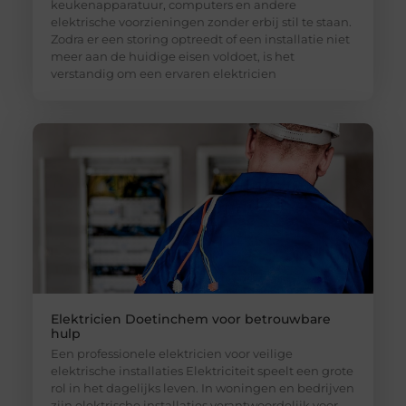
keukenapparatuur, computers en andere
elektrische voorzieningen zonder erbij stil te staan.
Zodra er een storing optreedt of een installatie niet
meer aan de huidige eisen voldoet, is het
verstandig om een ervaren elektricien
Elektricien Doetinchem voor betrouwbare
hulp
Een professionele elektricien voor veilige
elektrische installaties Elektriciteit speelt een grote
rol in het dagelijks leven. In woningen en bedrijven
zijn elektrische installaties verantwoordelijk voor