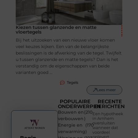
Kiezen tussen glanzende en matte
vloertegels
Bij het uitzoeken van een nieuwe vloer komen
veel keuzes kijken. Een van de belangrijkste
beslissingen is de afwerking van de tegel. Twijfelt
u tussen glanzende en matte tegels? Dan is het
verstandig om de eigenschappen van beide
varianten goed ...
Tegels
Lees meer
POPULAIRE
RECENTE
ONDERWERPEN
BERICHTEN
Bouwen en
(210
Een hypotheek
verbouwen
)
in Arnhem
oversluiten
Energie en
(170
wanneer dat
verwarming
)
voordeel
oplevert