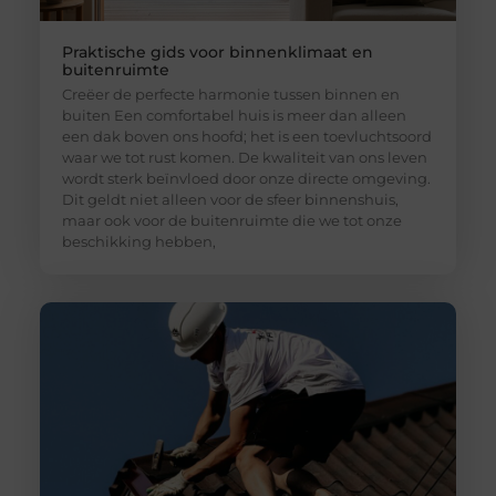
Praktische gids voor binnenklimaat en
buitenruimte
Creëer de perfecte harmonie tussen binnen en
buiten Een comfortabel huis is meer dan alleen
een dak boven ons hoofd; het is een toevluchtsoord
waar we tot rust komen. De kwaliteit van ons leven
wordt sterk beïnvloed door onze directe omgeving.
Dit geldt niet alleen voor de sfeer binnenshuis,
maar ook voor de buitenruimte die we tot onze
beschikking hebben,