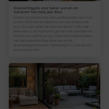
Overzichtsgids voor beter wonen en
tuinieren het hele jaar door
Creëer uw droomoase: een jaarkalender voor huis
en tuin Een comfortabel huis en een bloeiende
tuin zijn voor velen de ultieme droom. Het is de
plek waar u tot rust komt, geniet met vrienden en
familie, en uzelf kunt zijn. Maar het onderhouden
van deze persoonlijke oase kan soms
overweldigend voelen. Waar begint u? De sleutel
tot succes is niet