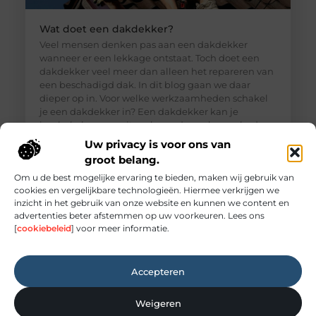
Wat doet een dakdekker?
Veel mensen denken pas aan een dakdekker
wanneer er een lekkage ontstaat. Toch doet een
dakdekker veel meer dan alleen het repareren van
een beschadigd dak. In dit blog gaan we daar
dieper op in. Voor welke werkzaamheden schakel
je een dakdekker in? Een dakdekker kan je
inschakelen voor uiteenlopende werkzaamheden,
zoals: · Het opsporen en repareren
Uw privacy is voor ons van
groot belang.
Om u de best mogelijke ervaring te bieden, maken wij gebruik van
cookies en vergelijkbare technologieën. Hiermee verkrijgen we
inzicht in het gebruik van onze website en kunnen we content en
advertenties beter afstemmen op uw voorkeuren. Lees ons
[
cookiebeleid
] voor meer informatie.
Accepteren
Weigeren