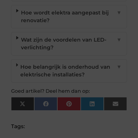
Hoe wordt elektra aangepast bij
▼
renovatie?
Wat zijn de voordelen van LED-
▼
verlichting?
Hoe belangrijk is onderhoud van
▼
elektrische installaties?
Goed artikel? Deel hem dan op:
X
Facebook
Pinterest
LinkedIn
Email
(Twitter)
Tags: