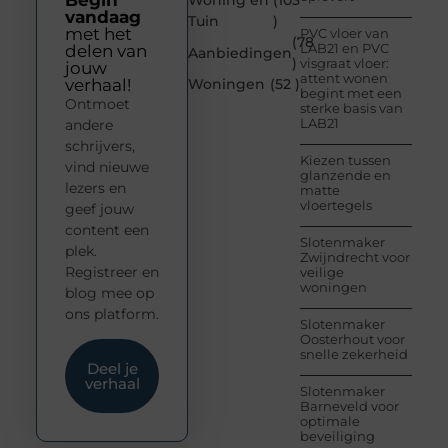
Begin
Woning en
(103
vandaag
Tuin
)
met het
PVC vloer van
(78
LAB21 en PVC
delen van
Aanbiedingen
)
visgraat vloer:
jouw
attent wonen
verhaal!
Woningen
(52 )
begint met een
Ontmoet
sterke basis van
LAB21
andere
schrijvers,
Kiezen tussen
vind nieuwe
glanzende en
lezers en
matte
vloertegels
geef jouw
content een
Slotenmaker
plek.
Zwijndrecht voor
Registreer en
veilige
woningen
blog mee op
ons platform.
Slotenmaker
Oosterhout voor
snelle zekerheid
Deel je
verhaal
Slotenmaker
Barneveld voor
optimale
beveiliging