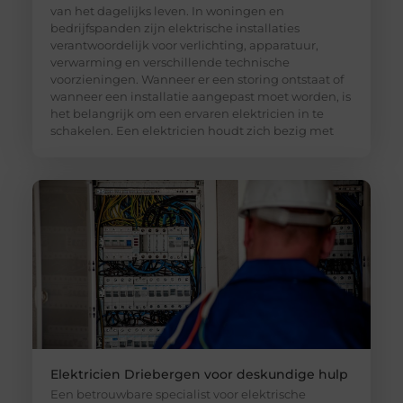
van het dagelijks leven. In woningen en
bedrijfspanden zijn elektrische installaties
verantwoordelijk voor verlichting, apparatuur,
verwarming en verschillende technische
voorzieningen. Wanneer er een storing ontstaat of
wanneer een installatie aangepast moet worden, is
het belangrijk om een ervaren elektricien in te
schakelen. Een elektricien houdt zich bezig met
Elektricien Driebergen voor deskundige hulp
Een betrouwbare specialist voor elektrische