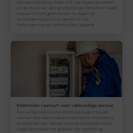
nieuwe uitstraling, maar ziet u op tegen de kosten
en de chaos van een grootschalige renovatie? Goed
nieuws: u hoeft geen muren te slopen of
duizenden euro’s uit te geven om uw
leefomgeving een aanzienlijke upgrade
Elektricien Leersum voor vakkundige service
Een veilige elektrische installatie begint bij een
vakman Een betrouwbare elektrische installatie is
de basis van een veilige woning of bedrijfsruimte.
Dagelijks maken we gebruik van verlichting,