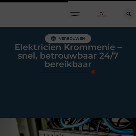
Raamdecoratie kiezen: welke oplossing past bij jouw ramen, ruimte en woonwensen?
VERBOUWEN
Elektricien Krommenie –
snel, betrouwbaar 24/7
bereikbaar