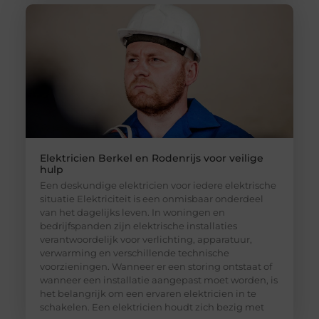
Elektricien Berkel en Rodenrijs voor veilige
hulp
Een deskundige elektricien voor iedere elektrische
situatie Elektriciteit is een onmisbaar onderdeel
van het dagelijks leven. In woningen en
bedrijfspanden zijn elektrische installaties
verantwoordelijk voor verlichting, apparatuur,
verwarming en verschillende technische
voorzieningen. Wanneer er een storing ontstaat of
wanneer een installatie aangepast moet worden, is
het belangrijk om een ervaren elektricien in te
schakelen. Een elektricien houdt zich bezig met