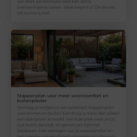
van deze persoonlijke oase kan soms
overweldigend voelen. Waar begint u? De sleutel
tot succes is niet
Stappenplan voor meer wooncomfort en
buitenplezier
Verhoog je leefgenot: een praktisch stappenplan
voor binnen en buiten Een thuis is meer dan alleen
een dak boven je hoofd. Het is de plek waar je tot
rust komt, oplaadt, en geniet van tijd met
dierbaren. Het verhogen van je wooncomfort en
het creëren van een fijne buitenplek zijn dan ook