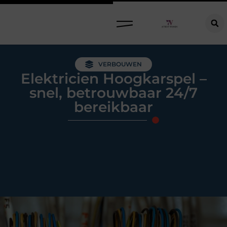
Raamdecoratie kiezen: welke oplossing past bij jouw ramen, ruimte en woonwensen?
VERBOUWEN
Elektricien Hoogkarspel –
snel, betrouwbaar 24/7
bereikbaar