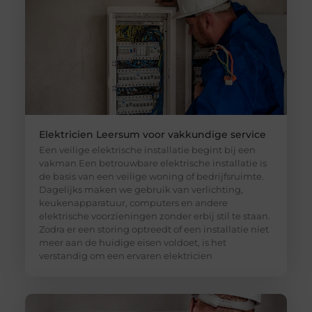
Elektricien Leersum voor vakkundige service
Een veilige elektrische installatie begint bij een
vakman Een betrouwbare elektrische installatie is
de basis van een veilige woning of bedrijfsruimte.
Dagelijks maken we gebruik van verlichting,
keukenapparatuur, computers en andere
elektrische voorzieningen zonder erbij stil te staan.
Zodra er een storing optreedt of een installatie niet
meer aan de huidige eisen voldoet, is het
verstandig om een ervaren elektricien