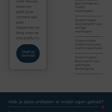
vind nieuwe
glanzende en
lezers en
matte
vloertegels
geef jouw
content een
Slotenmaker
plek.
Zwijndrecht voor
Registreer en
veilige
woningen
blog mee op
ons platform.
Slotenmaker
Oosterhout voor
snelle zekerheid
Deel je
verhaal
Slotenmaker
Barneveld voor
optimale
beveiliging
Heb je deze artikelen al onder ogen gehad?