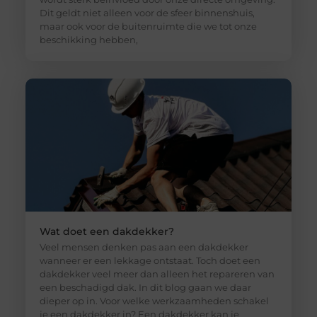
Dit geldt niet alleen voor de sfeer binnenshuis,
maar ook voor de buitenruimte die we tot onze
beschikking hebben,
Wat doet een dakdekker?
Veel mensen denken pas aan een dakdekker
wanneer er een lekkage ontstaat. Toch doet een
dakdekker veel meer dan alleen het repareren van
een beschadigd dak. In dit blog gaan we daar
dieper op in. Voor welke werkzaamheden schakel
je een dakdekker in? Een dakdekker kan je