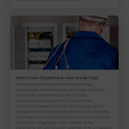
Elektricien Oosterhout voor snelle hulp
Een professionele elektricien voor veilige
oplossingen Elektriciteit is onmisbaar in iedere
woning en onderneming. Verlichting,
huishoudelijke apparaten, computers en
installaties werken allemaal dankzij een goed
aangelegd en onderhouden elektriciteitsnetwerk.
Wanneer er een storing ontstaat of een elektrische
installatie aangepast moet worden, is het
belangrijk om een ervaren vakman in te schakelen.