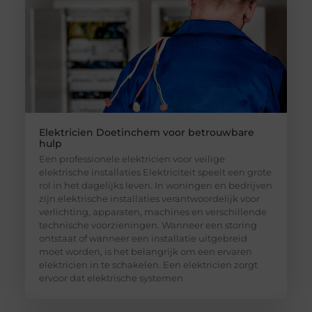
Elektricien Doetinchem voor betrouwbare
hulp
Een professionele elektricien voor veilige
elektrische installaties Elektriciteit speelt een grote
rol in het dagelijks leven. In woningen en bedrijven
zijn elektrische installaties verantwoordelijk voor
verlichting, apparaten, machines en verschillende
technische voorzieningen. Wanneer een storing
ontstaat of wanneer een installatie uitgebreid
moet worden, is het belangrijk om een ervaren
elektricien in te schakelen. Een elektricien zorgt
ervoor dat elektrische systemen