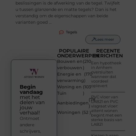
beslissingen is de afwerking van de tegel. Twijfelt
u tussen glanzende en matte tegels? Dan is het
verstandig om de eigenschappen van beide
varianten goed ...
Tegels
Lees meer
POPULAIRE
RECENTE
ONDERWERPEN
BERICHTEN
Bouwen en
(210
Een hypotheek
verbouwen
)
in Arnhem
oversluiten
Energie en
(170
wanneer dat
verwarming
)
voordeel
oplevert
Begin
Woning en
(103
vandaag
Tuin
)
met het
PVC vloer van
(78
LAB21 en PVC
delen van
Aanbiedingen
)
visgraat vloer:
jouw
attent wonen
verhaal!
Woningen
(52 )
begint met een
Ontmoet
sterke basis van
LAB21
andere
schrijvers,
Kiezen tussen