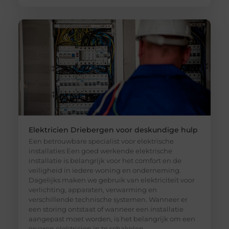
Elektricien Driebergen voor deskundige hulp
Een betrouwbare specialist voor elektrische
installaties Een goed werkende elektrische
installatie is belangrijk voor het comfort en de
veiligheid in iedere woning en onderneming.
Dagelijks maken we gebruik van elektriciteit voor
verlichting, apparaten, verwarming en
verschillende technische systemen. Wanneer er
een storing ontstaat of wanneer een installatie
aangepast moet worden, is het belangrijk om een
ervaren elektricien in te schakelen.