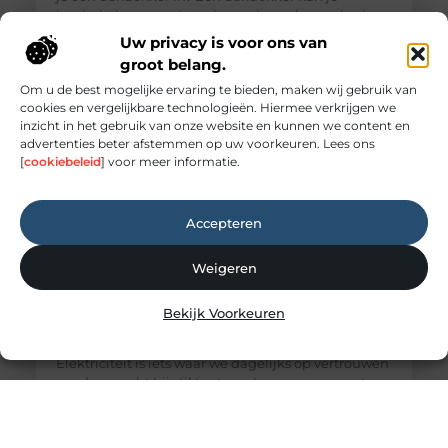
inschakelen voor uiteenlopende werkzaamheden,
zoals: · Het opsporen en repareren
Uw privacy is voor ons van
groot belang.
Om u de best mogelijke ervaring te bieden, maken wij gebruik van
cookies en vergelijkbare technologieën. Hiermee verkrijgen we
inzicht in het gebruik van onze website en kunnen we content en
advertenties beter afstemmen op uw voorkeuren. Lees ons
[
cookiebeleid
] voor meer informatie.
Accepteren
Weigeren
Elektricien Amersfoort voor storingen en
Bekijk Voorkeuren
spoedgevallen
Elektriciteit: onmisbaar maar vaak onderschat
Elektriciteit is iets waar we dagelijks op vertrouwen
zonder er echt bij stil te staan. Lampen, apparaten,
internet en verwarmingssystemen: alles werkt
dankzij een goed functionerende elektrische
installatie. Zodra er een storing ontstaat, merk je