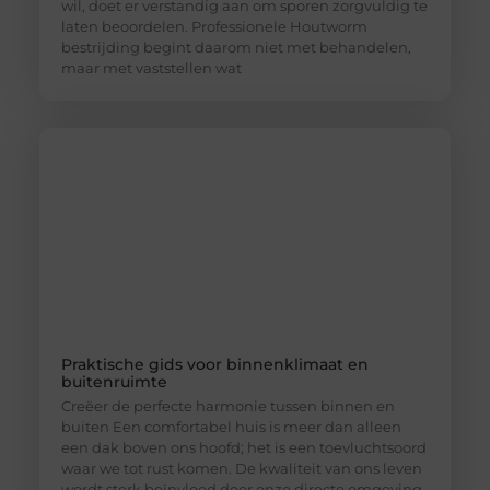
wil, doet er verstandig aan om sporen zorgvuldig te
laten beoordelen. Professionele Houtworm
bestrijding begint daarom niet met behandelen,
maar met vaststellen wat
Praktische gids voor binnenklimaat en
buitenruimte
Creëer de perfecte harmonie tussen binnen en
buiten Een comfortabel huis is meer dan alleen
een dak boven ons hoofd; het is een toevluchtsoord
waar we tot rust komen. De kwaliteit van ons leven
wordt sterk beïnvloed door onze directe omgeving.