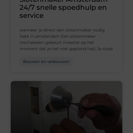
24/7 snelle spoedhulp en
service
wanneer je direct een slotenmaker nodig
hebt in amsterdam Een slotenmaker
inschakelen gebeurt meestal op het
moment dat je het niet gepland had. Je staat
Bouwen en verbouwen