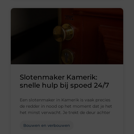
Slotenmaker Kamerik:
snelle hulp bij spoed 24/7
Een slotenmaker in Kamerik is vaak precies
de redder in nood op het moment dat je het
het minst verwacht. Je trekt de deur achter
Bouwen en verbouwen