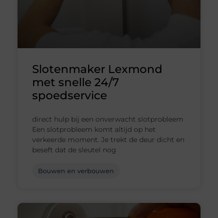
Slotenmaker Lexmond
met snelle 24/7
spoedservice
direct hulp bij een onverwacht slotprobleem
Een slotprobleem komt altijd op het
verkeerde moment. Je trekt de deur dicht en
beseft dat de sleutel nog
Bouwen en verbouwen