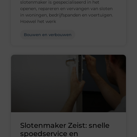
slotenmaker is gespecialiseerd in het
openen, repareren en vervangen van sloten
in woningen, bedrijfspanden en voertuigen.
Hoewel het werk
Bouwen en verbouwen
Slotenmaker Zeist: snelle
spoedservice en