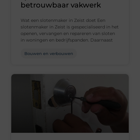
betrouwbaar vakwerk
Wat een slotenmaker in Zeist doet Een
slotenmaker in Zeist is gespecialiseerd in het
openen, vervangen en repareren van sloten
in woningen en bedrijfspanden. Daarnaast
Bouwen en verbouwen