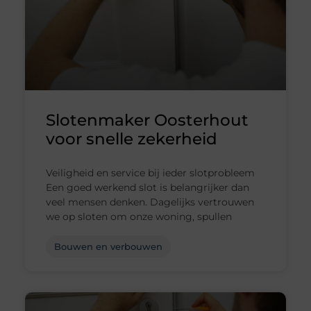
Slotenmaker Oosterhout
voor snelle zekerheid
Veiligheid en service bij ieder slotprobleem
Een goed werkend slot is belangrijker dan
veel mensen denken. Dagelijks vertrouwen
we op sloten om onze woning, spullen
Bouwen en verbouwen