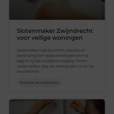
Slotenmaker Zwijndrecht
voor veilige woningen
Deskundige hulp bij sloten, sleutels en
beveiliging Een goed beveiligde woning
begint bij betrouwbare toegang. Sloten
spelen iedere dag een belangrijke rol bij het
beschermen
Bouwen en verbouwen