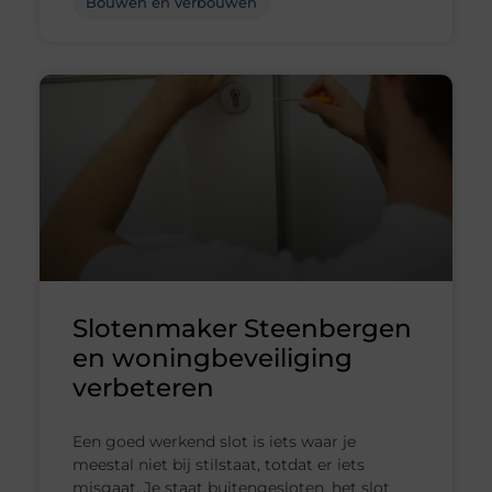
Bouwen en verbouwen
Slotenmaker Steenbergen
en woningbeveiliging
verbeteren
Een goed werkend slot is iets waar je
meestal niet bij stilstaat, totdat er iets
misgaat. Je staat buitengesloten, het slot