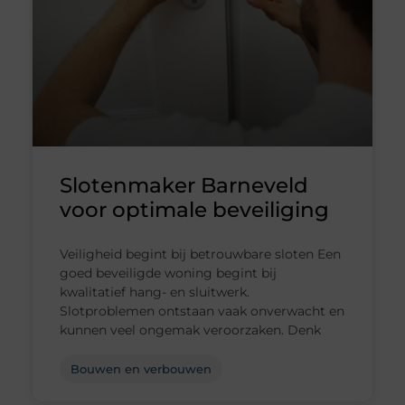
Slotenmaker Barneveld
voor optimale beveiliging
Veiligheid begint bij betrouwbare sloten Een
goed beveiligde woning begint bij
kwalitatief hang- en sluitwerk.
Slotproblemen ontstaan vaak onverwacht en
kunnen veel ongemak veroorzaken. Denk
Bouwen en verbouwen