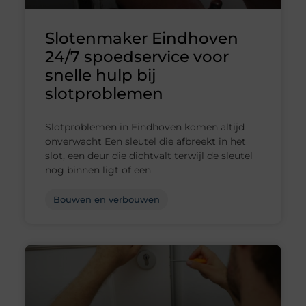
Slotenmaker Eindhoven
24/7 spoedservice voor
snelle hulp bij
slotproblemen
Slotproblemen in Eindhoven komen altijd
onverwacht Een sleutel die afbreekt in het
slot, een deur die dichtvalt terwijl de sleutel
nog binnen ligt of een
Bouwen en verbouwen