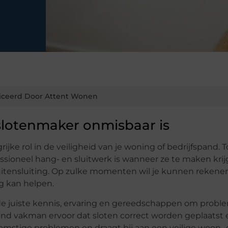
iceerd Door Attent Wonen
slotenmaker onmisbaar is
jke rol in de veiligheid van je woning of bedrijfspand. 
ssioneel hang- en sluitwerk is wanneer ze te maken kri
 buitensluiting. Op zulke momenten wil je kunnen rekene
g kan helpen.
de juiste kennis, ervaring en gereedschappen om prob
kend vakman ervoor dat sloten correct worden geplaatst 
mstige problemen en draagt bij aan een veilige woon-