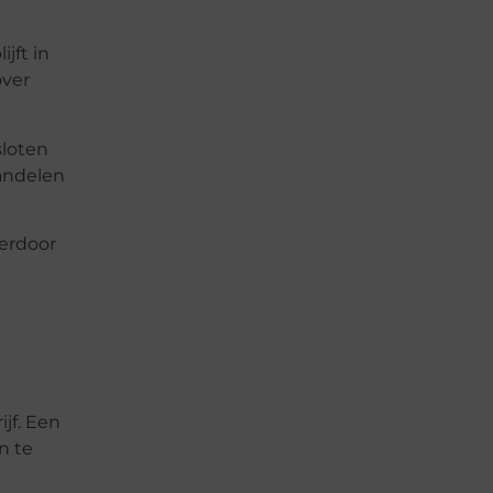
jft in
over
sloten
andelen
ierdoor
n
jf. Een
n te