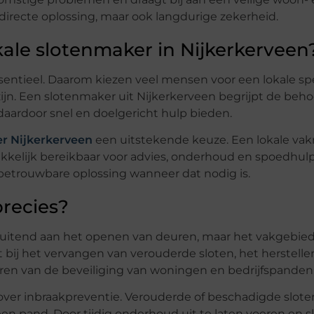
irecte oplossing, maar ook langdurige zekerheid.
ale slotenmaker in Nijkerkerveen
sentieel. Daarom kiezen veel mensen voor een lokale spe
zijn. Een slotenmaker uit Nijkerkerveen begrijpt de beh
daardoor snel en doelgericht hulp bieden.
r Nijkerkerveen
een uitstekende keuze. Een lokale va
kkelijk bereikbaar voor advies, onderhoud en spoedhulp
n betrouwbare oplossing wanneer dat nodig is.
recies?
uitend aan het openen van deuren, maar het vakgebied 
pt bij het vervangen van verouderde sloten, het herstelle
ren van de beveiliging van woningen en bedrijfspanden
ver inbraakpreventie. Verouderde of beschadigde slote
een pand. Door tijdig onderhoud uit te laten voeren en s