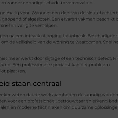
nen zonder onnodige schade te veroorzaken.
gelmatig voor. Wanneer een deel van de sleutel achterbli
n geopend of afgesloten. Een ervaren vakman beschikt 
nel en veilig te verhelpen.
n na een inbraak of poging tot inbraak. Beschadigde 
 om de veiligheid van de woning te waarborgen. Snel h
niet meer werkt door slijtage of een technisch defect. H
ten. Een professionele specialist kan het probleem
lot plaatsen.
id staan centraal
je zeker weten dat de werkzaamheden deskundig worde
zen voor een professioneel, betrouwbaar en erkend bedri
rialen en moderne technieken om duurzame oplossinge