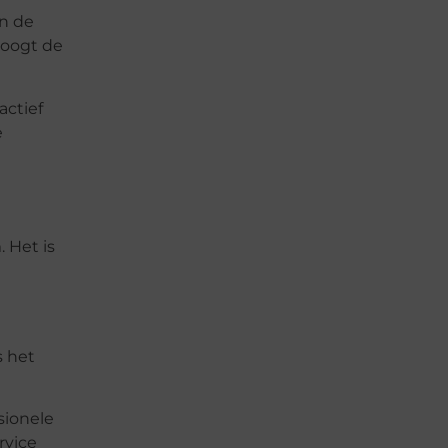
an de
hoogt de
ctief
e
 Het is
s het
sionele
rvice