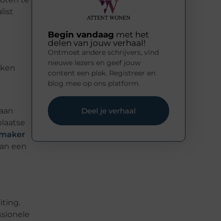
list
Begin vandaag
met het
delen van jouw verhaal!
Ontmoet andere schrijvers, vind
nieuwe lezers en geef jouw
oken
content een plek. Registreer en
blog mee op ons platform.
Deel je verhaal
taan
plaatse
nmaker
van een
ting.
ssionele