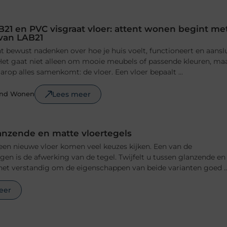
B21 en PVC visgraat vloer: attent wonen begint me
 van LAB21
 bewust nadenken over hoe je huis voelt, functioneert en aansl
n. Het gaat niet alleen om mooie meubels of passende kleuren, ma
rop alles samenkomt: de vloer. Een vloer bepaalt ...
Lees meer
ond Wonen
anzende en matte vloertegels
 een nieuwe vloer komen veel keuzes kijken. Een van de
ngen is de afwerking van de tegel. Twijfelt u tussen glanzende en
het verstandig om de eigenschappen van beide varianten goed ..
eer