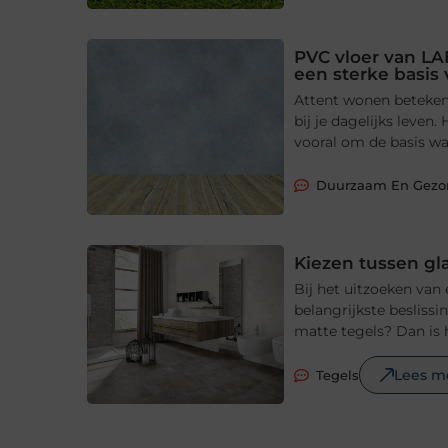
PVC vloer van LA
een sterke basis
Attent wonen betekent
bij je dagelijks leve
vooral om de basis waa
Duurzaam En Gez
Kiezen tussen gl
Bij het uitzoeken van
belangrijkste beslissi
matte tegels? Dan is 
Lees m
Tegels