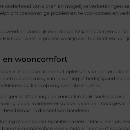
et onderhoud van sloten en mogelijke verbeteringen a
it helpt om toekomstige problemen te voorkomen en ver
ovendien duidelijk over de werkzaamheden en denkt a
. Hierdoor weet je precies waar je aan toe bent en kun j
id en wooncomfort
aker is meer dan alleen het oplossen van een probleem.
heid en bescherming van je woning of bedrijfspand. Goed
erkleinen de kans op ongewenste situaties.
e specialist belangrijke voordelen zoals snelle service,
ning. Zeker wanneer er sprake is van een noodgeval, i
 beschikbaar is die snel kan handelen.
luiting of een spoedreparatie na een inbraak, een profes
 Dankzij vakmanschap, snelle hulp en een 24/7 spoedse