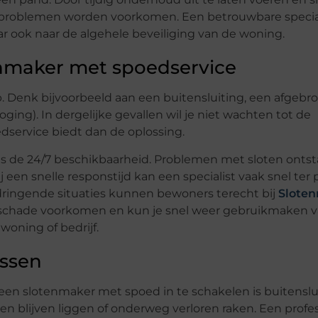
 problemen worden voorkomen. Een betrouwbare specia
aar ook naar de algehele beveiliging van de woning.
enmaker met spoedservice
. Denk bijvoorbeeld aan een buitensluiting, een afgebr
oging). In dergelijke gevallen wil je niet wachten tot de
service biedt dan de oplossing.
is de 24/7 beschikbaarheid. Problemen met sloten onts
 een snelle responstijd kan een specialist vaak snel ter 
r dringende situaties kunnen bewoners terecht bij
Slote
e schade voorkomen en kun je snel weer gebruikmaken 
woning of bedrijf.
ssen
 slotenmaker met spoed in te schakelen is buitenslui
n blijven liggen of onderweg verloren raken. Een profe