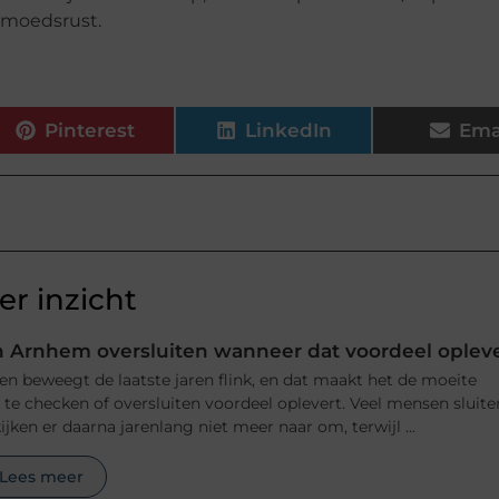
gemoedsrust.
Pinterest
LinkedIn
Ema
r inzicht
 Arnhem oversluiten wanneer dat voordeel oplev
n beweegt de laatste jaren flink, en dat maakt het de moeite
e checken of oversluiten voordeel oplevert. Veel mensen sluite
jken er daarna jarenlang niet meer naar om, terwijl ...
Lees meer