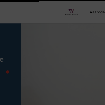
Raamdeco
le