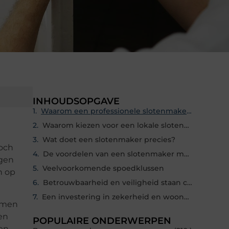
INHOUDSOPGAVE
Waarom een professionele slotenmaker onmisbaar is
Waarom kiezen voor een lokale slotenmaker in Nijkerkerveen?
Wat doet een slotenmaker precies?
Toch
De voordelen van een slotenmaker met spoedservice
jgen
Veelvoorkomende spoedklussen
n op
Betrouwbaarheid en veiligheid staan centraal
Een investering in zekerheid en wooncomfort
lemen
en
POPULAIRE ONDERWERPEN
 en