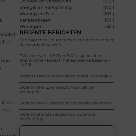
Bouwen en verbouwen
(210 )
Energie en verwarming
(170 )
Woning en Tuin
(103 )
?
Aanbiedingen
(78 )
Woningen
(52 )
RECENTE BERICHTEN
cialist
Een hypotheek in Arnhem oversluiten wanneer
oeften
dat voordeel oplevert
PVC vloer van LAB21 en PVC visgraat vloer:
kman
attent wonen begint met een sterke basis van
LAB21
.
Kiezen tussen glanzende en matte vloertegels
Slotenmaker Zwijndrecht voor veilige
woningen
is veel
Slotenmaker Oosterhout voor snelle zekerheid
n van
Slotenmaker Barneveld voor optimale
.
beveiliging
n
loten te