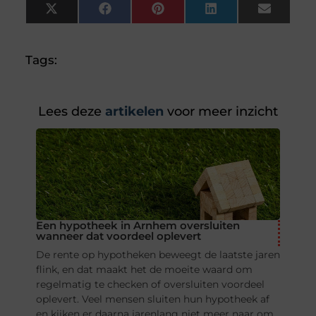
X
Facebook
Pinterest
LinkedIn
Email
(Twitter)
Tags:
Lees deze
artikelen
voor meer inzicht
Een hypotheek in Arnhem oversluiten
wanneer dat voordeel oplevert
De rente op hypotheken beweegt de laatste jaren
flink, en dat maakt het de moeite waard om
regelmatig te checken of oversluiten voordeel
oplevert. Veel mensen sluiten hun hypotheek af
en kijken er daarna jarenlang niet meer naar om,