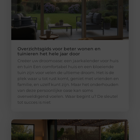
Overzichtsgids voor beter wonen en
tuinieren het hele jaar door
Creëer uw droomoase: een jaarkalender voor huis
en tuin Een comfortabel huis en een bloeiende
tuin zijn voor velen de ultieme droom. Het is de
plek waar u tot rust komt, geniet met vrienden en
familie, en uzelf kunt zijn. Maar het onderhouden
van deze persoonlijke oase kan soms
overweldigend voelen. Waar begint u? De sleutel
tot succes is niet