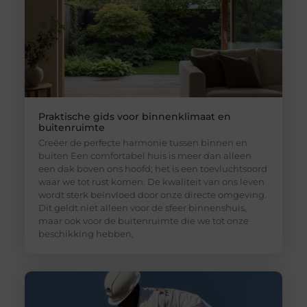
Praktische gids voor binnenklimaat en
buitenruimte
Creëer de perfecte harmonie tussen binnen en
buiten Een comfortabel huis is meer dan alleen
een dak boven ons hoofd; het is een toevluchtsoord
waar we tot rust komen. De kwaliteit van ons leven
wordt sterk beïnvloed door onze directe omgeving.
Dit geldt niet alleen voor de sfeer binnenshuis,
maar ook voor de buitenruimte die we tot onze
beschikking hebben,