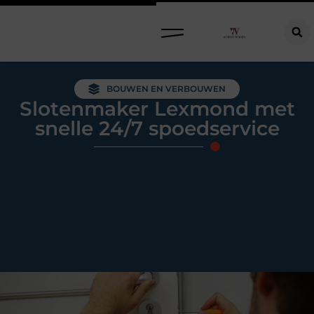
Raamdecoratie kiezen: welke oplossing past bij jouw ramen, ruimte en woonwensen?
BOUWEN EN VERBOUWEN
Slotenmaker Lexmond met
snelle 24/7 spoedservice