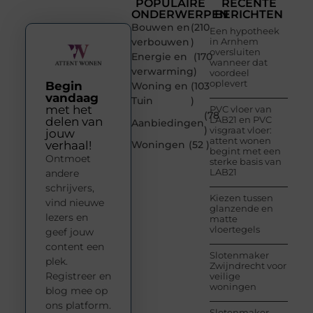
POPULAIRE
RECENTE
ONDERWERPEN
BERICHTEN
Bouwen en
(210
Een hypotheek
verbouwen
)
in Arnhem
oversluiten
Energie en
(170
wanneer dat
verwarming
)
voordeel
oplevert
Begin
Woning en
(103
vandaag
Tuin
)
met het
PVC vloer van
(78
LAB21 en PVC
delen van
Aanbiedingen
)
visgraat vloer:
jouw
attent wonen
verhaal!
Woningen
(52 )
begint met een
Ontmoet
sterke basis van
LAB21
andere
schrijvers,
Kiezen tussen
vind nieuwe
glanzende en
lezers en
matte
vloertegels
geef jouw
content een
Slotenmaker
plek.
Zwijndrecht voor
Registreer en
veilige
woningen
blog mee op
ons platform.
Slotenmaker