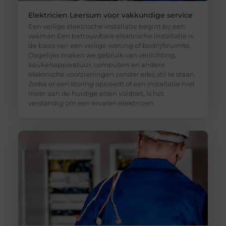
Elektricien Leersum voor vakkundige service
Een veilige elektrische installatie begint bij een
vakman Een betrouwbare elektrische installatie is
de basis van een veilige woning of bedrijfsruimte.
Dagelijks maken we gebruik van verlichting,
keukenapparatuur, computers en andere
elektrische voorzieningen zonder erbij stil te staan.
Zodra er een storing optreedt of een installatie niet
meer aan de huidige eisen voldoet, is het
verstandig om een ervaren elektricien