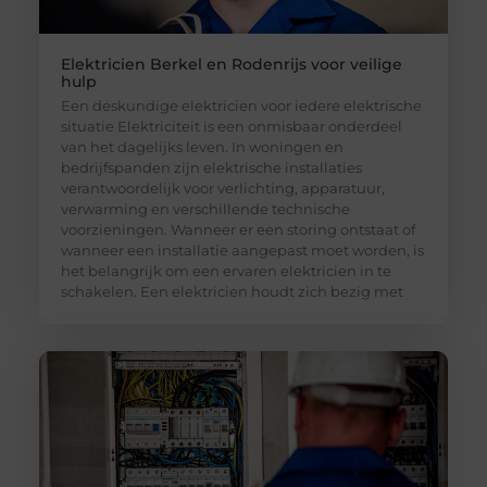
Elektricien Berkel en Rodenrijs voor veilige
hulp
Een deskundige elektricien voor iedere elektrische
situatie Elektriciteit is een onmisbaar onderdeel
van het dagelijks leven. In woningen en
bedrijfspanden zijn elektrische installaties
verantwoordelijk voor verlichting, apparatuur,
verwarming en verschillende technische
voorzieningen. Wanneer er een storing ontstaat of
wanneer een installatie aangepast moet worden, is
het belangrijk om een ervaren elektricien in te
schakelen. Een elektricien houdt zich bezig met