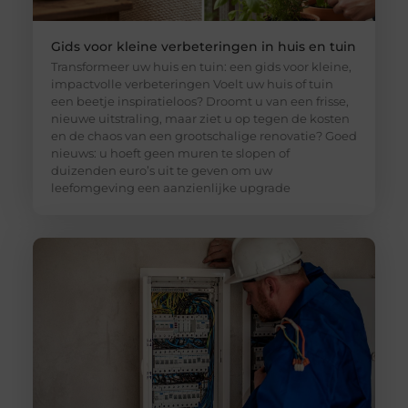
Gids voor kleine verbeteringen in huis en tuin
Transformeer uw huis en tuin: een gids voor kleine,
impactvolle verbeteringen Voelt uw huis of tuin
een beetje inspiratieloos? Droomt u van een frisse,
nieuwe uitstraling, maar ziet u op tegen de kosten
en de chaos van een grootschalige renovatie? Goed
nieuws: u hoeft geen muren te slopen of
duizenden euro’s uit te geven om uw
leefomgeving een aanzienlijke upgrade