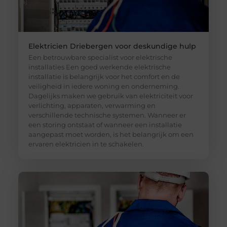
Elektricien Driebergen voor deskundige hulp
Een betrouwbare specialist voor elektrische
installaties Een goed werkende elektrische
installatie is belangrijk voor het comfort en de
veiligheid in iedere woning en onderneming.
Dagelijks maken we gebruik van elektriciteit voor
verlichting, apparaten, verwarming en
verschillende technische systemen. Wanneer er
een storing ontstaat of wanneer een installatie
aangepast moet worden, is het belangrijk om een
ervaren elektricien in te schakelen.