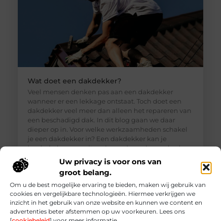
Wat doet een dakdekker?
Veel mensen denken pas aan een dakdekker
wanneer er een lekkage ontstaat. Toch doet een
dakdekker veel meer dan alleen het repareren van
een beschadigd dak. In dit blog gaan we daar
dieper op in. Voor welke werkzaamheden schakel
je een dakdekker in? Een dakdekker kan je
inschakelen voor uiteenlopende werkzaamheden,
zoals: · Het opsporen en repareren
Uw privacy is voor ons van
groot belang.
Om u de best mogelijke ervaring te bieden, maken wij gebruik van
cookies en vergelijkbare technologieën. Hiermee verkrijgen we
inzicht in het gebruik van onze website en kunnen we content en
advertenties beter afstemmen op uw voorkeuren. Lees ons
[
cookiebeleid
] voor meer informatie.