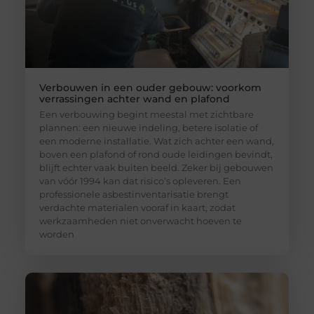
Verbouwen in een ouder gebouw: voorkom
verrassingen achter wand en plafond
Een verbouwing begint meestal met zichtbare
plannen: een nieuwe indeling, betere isolatie of
een moderne installatie. Wat zich achter een wand,
boven een plafond of rond oude leidingen bevindt,
blijft echter vaak buiten beeld. Zeker bij gebouwen
van vóór 1994 kan dat risico’s opleveren. Een
professionele asbestinventarisatie brengt
verdachte materialen vooraf in kaart, zodat
werkzaamheden niet onverwacht hoeven te
worden