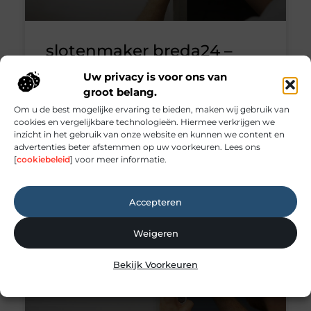
slotenmaker breda24 –
snel,betrouwbaar en 24/7
Uw privacy is voor ons van
bereikbaar
groot belang.
Om u de best mogelijke ervaring te bieden, maken wij gebruik van
Sloten en beveiliging in Breda: wat u moet
cookies en vergelijkbare technologieën. Hiermee verkrijgen we
inzicht in het gebruik van onze website en kunnen we content en
weten Sloten spelen een belangrijke rol in de
advertenties beter afstemmen op uw voorkeuren. Lees ons
beveiliging van woningen en bedrijfspanden.
[
cookiebeleid
] voor meer informatie.
Een goed slot voorkomt
Woningen
Accepteren
Weigeren
Bekijk Voorkeuren