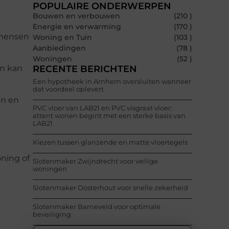
POPULAIRE ONDERWERPEN
Bouwen en verbouwen
(210 )
Energie en verwarming
(170 )
r mensen
Woning en Tuin
(103 )
Aanbiedingen
(78 )
Woningen
(52 )
en kan
RECENTE BERICHTEN
Een hypotheek in Arnhem oversluiten wanneer
dat voordeel oplevert
en en
PVC vloer van LAB21 en PVC visgraat vloer:
attent wonen begint met een sterke basis van
LAB21
Kiezen tussen glanzende en matte vloertegels
oning of
Slotenmaker Zwijndrecht voor veilige
woningen
Slotenmaker Oosterhout voor snelle zekerheid
Slotenmaker Barneveld voor optimale
beveiliging