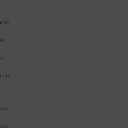
r te
en
ok
antal
r een
ers.