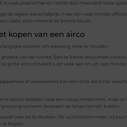
t is vaak praktischer en netter dan meerdere losse sys
ge de lagere aanschafprijs, maar zijn vaak minder efficië
een vaste airco meestal de betere keuze.
het kopen van een airco
l belangrijke punten om rekening mee te houden.
grootte van de ruimte. Een te kleine airco moet contin
te grote airco schakelt juist vaak aan en uit, wat minder
laapkamers of werkkamers kan een stille airco het versch
derne airco’s hebben vaak een hoog rendement, maar e
ergiezuinig systeem bespaart op lange termijn kosten.
 vooraf over na te denken. De luchtstroom moet vrij ku
 te blazen.