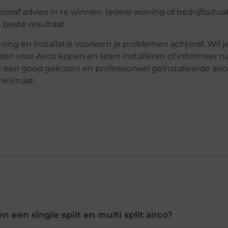
raf advies in te winnen. Iedere woning of bedrijfssituat
beste resultaat.
ng en installatie voorkom je problemen achteraf. Wil j
den voor Airco kopen en laten installeren of informeer n
Met een goed gekozen en professioneel geïnstalleerde airc
nklimaat.
en een single split en multi split airco?