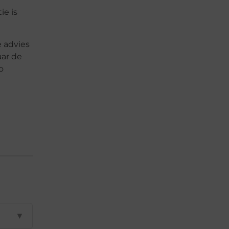
ie is
e advies
aar de
o
▼