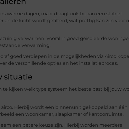
alleren
dens warme dagen, maar draagt ook bij aan een stabiel
r en de lucht wordt gefilterd, wat prettig kan zijn voo
ezuinig verwarmen. Vooral in goed geïsoleerde woning
 bestaande verwarming.
ooraf goed verdiepen in de mogelijkheden via Airco kop
over de verschillende opties en het installatieproces.
 situatie
om te kijken welk type systeem het beste past bij jouw w
t airco. Hierbij wordt één binnenunit gekoppeld aan één
oorbeeld een woonkamer, slaapkamer of kantoorruimte.
teem een betere keuze zijn. Hierbij worden meerdere