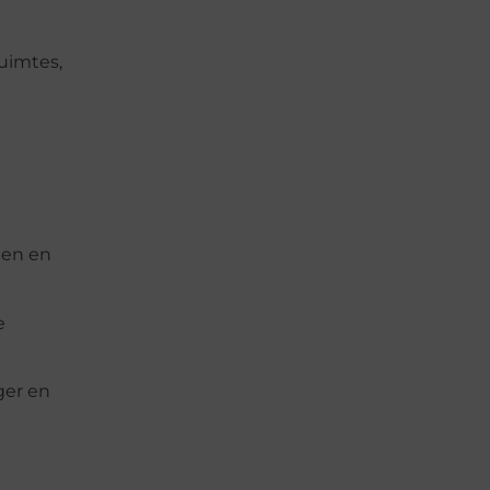
ruimtes,
gen en
e
ger en