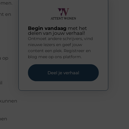
temen.
nt en
Begin vandaag
met het
delen van jouw verhaal!
Ontmoet andere schrijvers, vind
nieuwe lezers en geef jouw
content een plek. Registreer en
blog mee op ons platform.
u op
Deel je verhaal
il
r kunnen
nnen