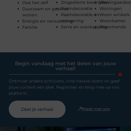
Ongedierte bestrijden
Woningaanbo
Doe het zelf
Raamdecoratie
Woningen
Duurzaam en gezond
Raamdecoratie en
Woon winkels
wonen
zonwering
Woonkamer
Energie en verwarming
Serre en overkapping
Woontrends
Familie
Begin vandaag met het delen van jouw
verhaal!
Ontmoet andere schrijvers, vind nieuwe lezers en geef
jouw content een plek. Registreer en blog mee op ons
platform.
Deel je verhaal
Praat met ons