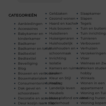
Geldzaken
Slaapkamer
CATEGORIEËN
Gezond wonen
Slapen
Haard en kachel
Tegels
Aanbiedingen
Huis bouwen
Tuin en buiten
Accessoires
Huisdieren
Tuin inrichting
Babykamer en
Huiseigenaren
Tuinieren
kinderkamer
Huishoudelijk
Verbouwen
Badkamer
Huishouden en
Verhuizen
Badkamer en toilet
schoonmaak
Verzekeringen
Badtextiel
Inrichting
Vloer
Bedtextiel
Isolatie
Welness en 
Beveiliging
Kamers en ruimtes
Werken stude
Blog
Keuken
hobby
Bouwen en verbouwen
Kleur en Stijl
Winkels
Bouwmaterialen
Koeling
Wonen in een
Consumenteninformatie
Landelijk leven
appartement
Dak gevel en
Meubels
Woning en Tui
schoorsteen
Muur plafond en wand
Woning huren
Decoratie en accessoires
Onderhoud
Woning kope
Deur kozijn raam trap