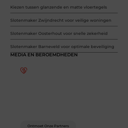
Kiezen tussen glanzende en matte vloertegels
Slotenmaker Zwijndrecht voor veilige woningen
Slotenmaker Oosterhout voor snelle zekerheid
Slotenmaker Barneveld voor optimale beveiliging
MEDIA EN BEROEMDHEDEN
Word deel van een actieve
blogcommunity
Bij ons krijg je meer dan alleen een plek om te
schrijven. Ontmoet andere schrijvers, ontvang
feedback, en laat je inspireren door de
verhalen van anderen.
Ontmoet Onze Partners