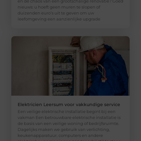
en de chaos van een grootschalige renovatie? Goed
nieuws: u hoeft geen muren te slopen of
duizenden euro’s uit te geven om uw
leefomgeving een aanzienlijke upgrade
Elektricien Leersum voor vakkundige service
Een veilige elektrische installatie begint bij een
vakman Een betrouwbare elektrische installatie is
de basis van een veilige woning of bedrijfsruimte.
Dagelijks maken we gebruik van verlichting,
keukenapparatuur, computers en andere