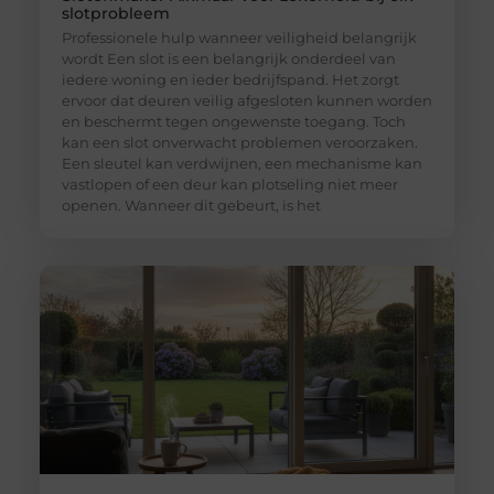
slotprobleem
Professionele hulp wanneer veiligheid belangrijk
wordt Een slot is een belangrijk onderdeel van
iedere woning en ieder bedrijfspand. Het zorgt
ervoor dat deuren veilig afgesloten kunnen worden
en beschermt tegen ongewenste toegang. Toch
kan een slot onverwacht problemen veroorzaken.
Een sleutel kan verdwijnen, een mechanisme kan
vastlopen of een deur kan plotseling niet meer
openen. Wanneer dit gebeurt, is het