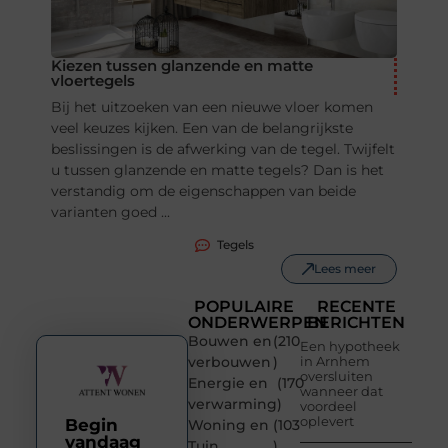
Kiezen tussen glanzende en matte
vloertegels
Bij het uitzoeken van een nieuwe vloer komen
veel keuzes kijken. Een van de belangrijkste
beslissingen is de afwerking van de tegel. Twijfelt
u tussen glanzende en matte tegels? Dan is het
verstandig om de eigenschappen van beide
varianten goed ...
Tegels
Lees meer
POPULAIRE
RECENTE
ONDERWERPEN
BERICHTEN
Bouwen en
(210
Een hypotheek
verbouwen
)
in Arnhem
oversluiten
Energie en
(170
wanneer dat
verwarming
)
voordeel
oplevert
Begin
Woning en
(103
vandaag
Tuin
)