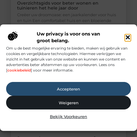
Overzichtsgids voor beter wonen en
tuinieren het hele jaar door
Creëer uw droomoase: een jaarkalender voor huis
en tuin Een comfortabel huis en een bloeiende
tuin zijn voor velen de ultieme droom. Het is de
plek waar u tot rust komt, geniet met vrienden en
Uw privacy is voor ons van
familie, en uzelf kunt zijn. Maar het onderhouden
groot belang.
van deze persoonlijke oase kan soms
Om u de best mogelijke ervaring te bieden, maken wij gebruik van
overweldigend voelen. Waar begint u? De sleutel
cookies en vergelijkbare technologieën. Hiermee verkrijgen we
tot succes is niet
inzicht in het gebruik van onze website en kunnen we content en
advertenties beter afstemmen op uw voorkeuren. Lees ons
[
cookiebeleid
] voor meer informatie.
Accepteren
Weigeren
Bekijk Voorkeuren