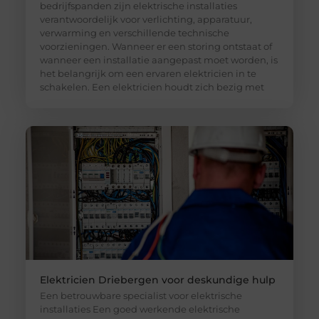
bedrijfspanden zijn elektrische installaties
verantwoordelijk voor verlichting, apparatuur,
verwarming en verschillende technische
voorzieningen. Wanneer er een storing ontstaat of
wanneer een installatie aangepast moet worden, is
het belangrijk om een ervaren elektricien in te
schakelen. Een elektricien houdt zich bezig met
Elektricien Driebergen voor deskundige hulp
Een betrouwbare specialist voor elektrische
installaties Een goed werkende elektrische