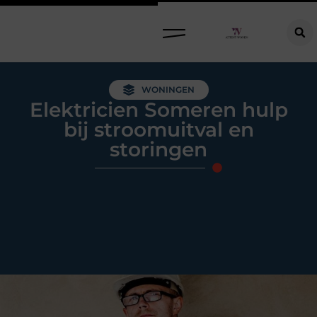
Raamdecoratie kiezen: welke oplossing past bij jouw ramen, ruimte en woonwensen?
WONINGEN
Elektricien Someren hulp
bij stroomuitval en
storingen