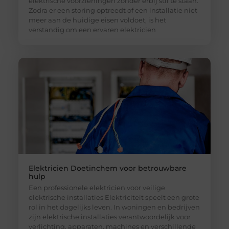
elektrische voorzieningen zonder erbij stil te staan.
Zodra er een storing optreedt of een installatie niet
meer aan de huidige eisen voldoet, is het
verstandig om een ervaren elektricien
Elektricien Doetinchem voor betrouwbare
hulp
Een professionele elektricien voor veilige
elektrische installaties Elektriciteit speelt een grote
rol in het dagelijks leven. In woningen en bedrijven
zijn elektrische installaties verantwoordelijk voor
verlichting, apparaten, machines en verschillende