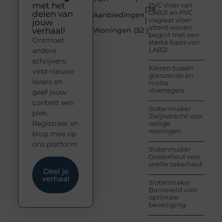
met het
PVC vloer van
(78
LAB21 en PVC
delen van
Aanbiedingen
)
visgraat vloer:
jouw
attent wonen
verhaal!
Woningen
(52 )
begint met een
Ontmoet
sterke basis van
LAB21
andere
schrijvers,
Kiezen tussen
vind nieuwe
glanzende en
lezers en
matte
vloertegels
geef jouw
content een
Slotenmaker
plek.
Zwijndrecht voor
Registreer en
veilige
woningen
blog mee op
ons platform.
Slotenmaker
Oosterhout voor
snelle zekerheid
Deel je
verhaal
Slotenmaker
Barneveld voor
optimale
beveiliging