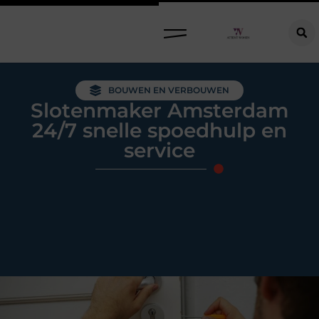
Raamdecoratie kiezen: welke oplossing past bij jouw ramen, ruimte en woonwensen?
BOUWEN EN VERBOUWEN
Slotenmaker Amsterdam
24/7 snelle spoedhulp en
service