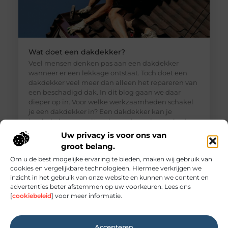
Wat doet een dakdekker?
Veel mensen denken pas aan een dakdekker
wanneer er een lekkage ontstaat. Toch doet een
dakdekker veel meer dan alleen het repareren van
een beschadigd dak. In dit blog gaan we daar
dieper op in. Voor welke werkzaamheden schakel
je een dakdekker in? Een dakdekker kan je
inschakelen voor uiteenlopende werkzaamheden,
zoals: · Het opsporen en repareren
Uw privacy is voor ons van
groot belang.
Om u de best mogelijke ervaring te bieden, maken wij gebruik van
cookies en vergelijkbare technologieën. Hiermee verkrijgen we
inzicht in het gebruik van onze website en kunnen we content en
advertenties beter afstemmen op uw voorkeuren. Lees ons
[
cookiebeleid
] voor meer informatie.
Accepteren