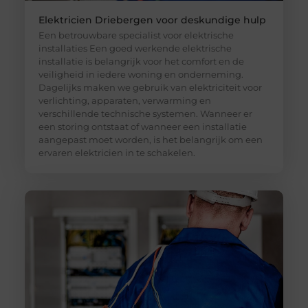
Elektricien Driebergen voor deskundige hulp
Een betrouwbare specialist voor elektrische
installaties Een goed werkende elektrische
installatie is belangrijk voor het comfort en de
veiligheid in iedere woning en onderneming.
Dagelijks maken we gebruik van elektriciteit voor
verlichting, apparaten, verwarming en
verschillende technische systemen. Wanneer er
een storing ontstaat of wanneer een installatie
aangepast moet worden, is het belangrijk om een
ervaren elektricien in te schakelen.