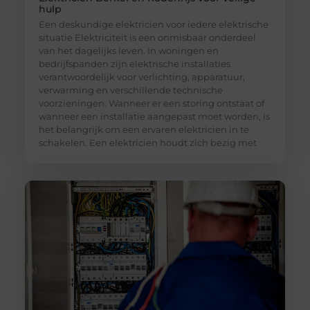
hulp
Een deskundige elektricien voor iedere elektrische
situatie Elektriciteit is een onmisbaar onderdeel
van het dagelijks leven. In woningen en
bedrijfspanden zijn elektrische installaties
verantwoordelijk voor verlichting, apparatuur,
verwarming en verschillende technische
voorzieningen. Wanneer er een storing ontstaat of
wanneer een installatie aangepast moet worden, is
het belangrijk om een ervaren elektricien in te
schakelen. Een elektricien houdt zich bezig met