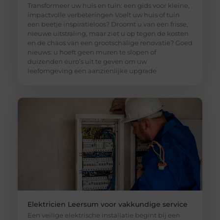
Transformeer uw huis en tuin: een gids voor kleine,
impactvolle verbeteringen Voelt uw huis of tuin
een beetje inspiratieloos? Droomt u van een frisse,
nieuwe uitstraling, maar ziet u op tegen de kosten
en de chaos van een grootschalige renovatie? Goed
nieuws: u hoeft geen muren te slopen of
duizenden euro’s uit te geven om uw
leefomgeving een aanzienlijke upgrade
Elektricien Leersum voor vakkundige service
Een veilige elektrische installatie begint bij een