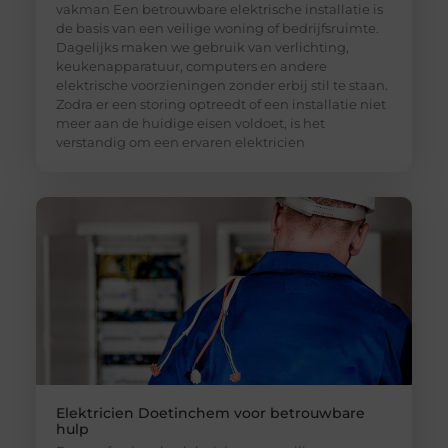
vakman Een betrouwbare elektrische installatie is
de basis van een veilige woning of bedrijfsruimte.
Dagelijks maken we gebruik van verlichting,
keukenapparatuur, computers en andere
elektrische voorzieningen zonder erbij stil te staan.
Zodra er een storing optreedt of een installatie niet
meer aan de huidige eisen voldoet, is het
verstandig om een ervaren elektricien
Elektricien Doetinchem voor betrouwbare
hulp