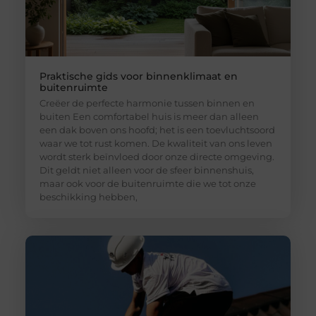
Praktische gids voor binnenklimaat en
buitenruimte
Creëer de perfecte harmonie tussen binnen en
buiten Een comfortabel huis is meer dan alleen
een dak boven ons hoofd; het is een toevluchtsoord
waar we tot rust komen. De kwaliteit van ons leven
wordt sterk beïnvloed door onze directe omgeving.
Dit geldt niet alleen voor de sfeer binnenshuis,
maar ook voor de buitenruimte die we tot onze
beschikking hebben,