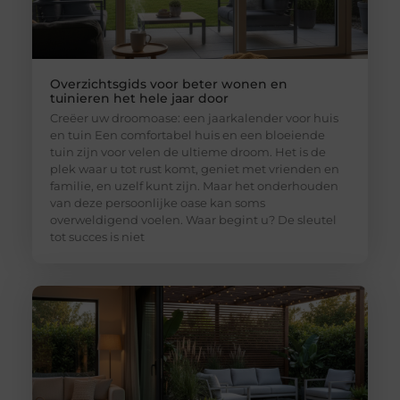
Overzichtsgids voor beter wonen en
tuinieren het hele jaar door
Creëer uw droomoase: een jaarkalender voor huis
en tuin Een comfortabel huis en een bloeiende
tuin zijn voor velen de ultieme droom. Het is de
plek waar u tot rust komt, geniet met vrienden en
familie, en uzelf kunt zijn. Maar het onderhouden
van deze persoonlijke oase kan soms
overweldigend voelen. Waar begint u? De sleutel
tot succes is niet