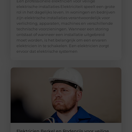
Een professionele elektricien voor veilige
elektrische installaties Elektriciteit speelt een grote
rol in het dagelijks leven. In woningen en bedrijven
zijn elektrische installaties verantwoordelijk voor
verlichting, apparaten, machines en verschillende
technische voorzieningen. Wanneer een storing
ontstaat of wanneer een installatie uitgebreid
moet worden, is het belangrijk om een ervaren
elektricien in te schakelen. Een elektricien zorgt
ervoor dat elektrische systemen
Elektricien Berkel en Rodenrijs voor veilige