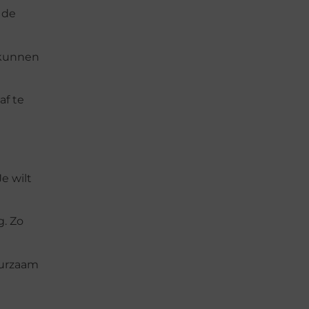
 de
 kunnen
af te
e wilt
g. Zo
uurzaam