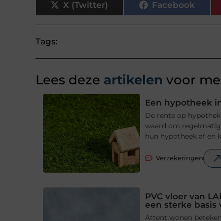
X (Twitter)
Facebook
Tags:
Lees deze
artikelen
voor mee
Een hypotheek in
De rente op hypotheke
waard om regelmatig t
hun hypotheek af en ki
Verzekeringen
PVC vloer van LA
een sterke basis
Attent wonen betekent