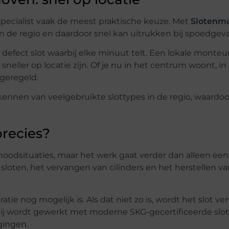
specialist vaak de meest praktische keuze. Met
Slotenm
s in de regio en daardoor snel kan uitrukken bij spoedgeva
en defect slot waarbij elke minuut telt. Een lokale monteu
eller op locatie zijn. Of je nu in het centrum woont, in S
 geregeld.
rkennen van veelgebruikte slottypes in de regio, waardoo
recies?
oodsituaties, maar het werk gaat verder dan alleen een
loten, het vervangen van cilinders en het herstellen va
atie nog mogelijk is. Als dat niet zo is, wordt het slot v
bij wordt gewerkt met moderne SKG-gecertificeerde slot
gingen.