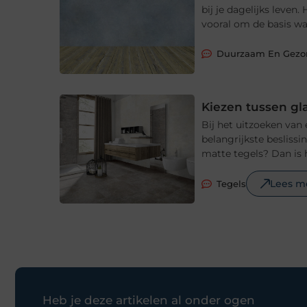
bij je dagelijks leve
vooral om de basis waa
Duurzaam En Gez
Kiezen tussen gl
Bij het uitzoeken van
belangrijkste beslissi
matte tegels? Dan is 
Lees m
Tegels
Heb je deze artikelen al onder ogen