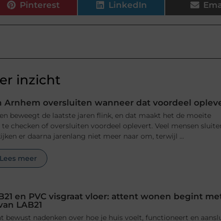
Pinterest
LinkedIn
Ema
r inzicht
 Arnhem oversluiten wanneer dat voordeel oplev
n beweegt de laatste jaren flink, en dat maakt het de moeite
e checken of oversluiten voordeel oplevert. Veel mensen sluite
jken er daarna jarenlang niet meer naar om, terwijl ...
Lees meer
B21 en PVC visgraat vloer: attent wonen begint me
 van LAB21
 bewust nadenken over hoe je huis voelt, functioneert en aansl