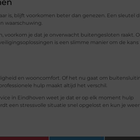
men
 is, blijft voorkomen beter dan genezen. Een sleutel di
 een waarschuwing.
gen, voorkom je dat je onverwacht buitengesloten raakt. 
eiligingsoplossingen is een slimme manier om de kans
iligheid en wooncomfort. Of het nu gaat om buitensluiti
professionele hulp maakt altijd het verschil.
rvice in Eindhoven weet je dat er op elk moment hulp
dt een stressvolle situatie snel opgelost en kun je wee