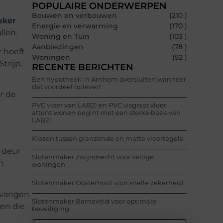
POPULAIRE ONDERWERPEN
Bouwen en verbouwen
(210 )
aker
Energie en verwarming
(170 )
llen.
Woning en Tuin
(103 )
Aanbiedingen
(78 )
r hoeft
Woningen
(52 )
trijp,
RECENTE BERICHTEN
Een hypotheek in Arnhem oversluiten wanneer
dat voordeel oplevert
r de
PVC vloer van LAB21 en PVC visgraat vloer:
attent wonen begint met een sterke basis van
LAB21
Kiezen tussen glanzende en matte vloertegels
 deur
Slotenmaker Zwijndrecht voor veilige
n
woningen
Slotenmaker Oosterhout voor snelle zekerheid
ervangen
Slotenmaker Barneveld voor optimale
en die
beveiliging