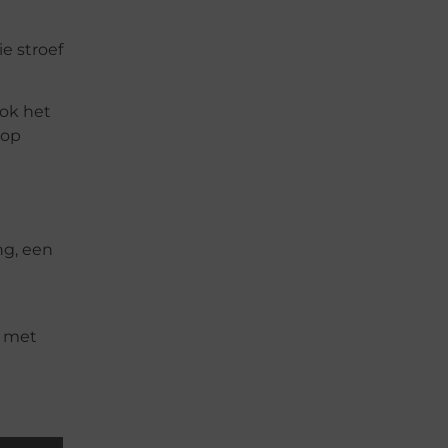
e stroef
Ook het
 op
ng, een
r met