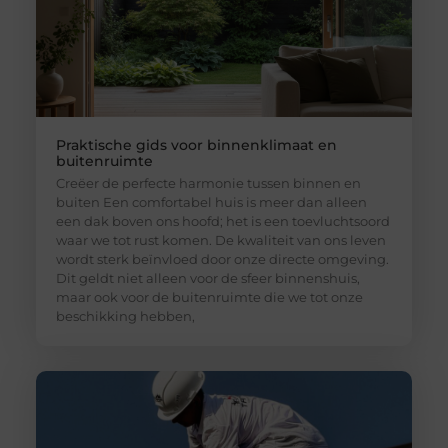
Praktische gids voor binnenklimaat en
buitenruimte
Creëer de perfecte harmonie tussen binnen en
buiten Een comfortabel huis is meer dan alleen
een dak boven ons hoofd; het is een toevluchtsoord
waar we tot rust komen. De kwaliteit van ons leven
wordt sterk beïnvloed door onze directe omgeving.
Dit geldt niet alleen voor de sfeer binnenshuis,
maar ook voor de buitenruimte die we tot onze
beschikking hebben,