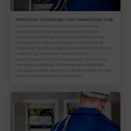
Elektricien Driebergen voor deskundige hulp
Een betrouwbare specialist voor elektrische
installaties Een goed werkende elektrische
installatie is belangrijk voor het comfort en de
veiligheid in iedere woning en onderneming.
Dagelijks maken we gebruik van elektriciteit voor
verlichting, apparaten, verwarming en
verschillende technische systemen. Wanneer er
een storing ontstaat of wanneer een installatie
aangepast moet worden, is het belangrijk om een
ervaren elektricien in te schakelen.