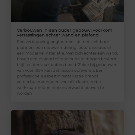
Verbouwen in een ouder gebouw: voorkom
verrassingen achter wand en plafond
Een verbouwing begint meestal met zichtbare
plannen: een nieuwe indeling, betere isolatie of
een moderne installatie. Wat zich achter een wand,
boven een plafond of rond oude leidingen bevindt,
blijft echter vaak buiten beeld. Zeker bij gebouwen
van vóór 1994 kan dat risico’s opleveren. Een
professionele asbestinventarisatie brengt
verdachte materialen vooraf in kaart, zodat
werkzaamheden niet onverwacht hoeven te
worden