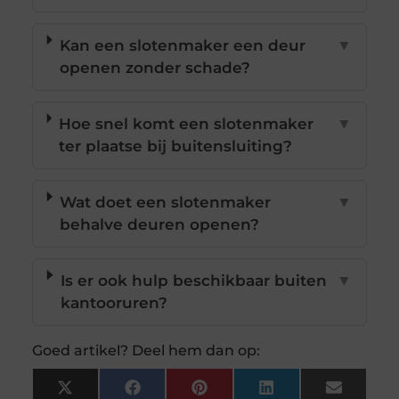
Kan een slotenmaker een deur
▼
openen zonder schade?
Hoe snel komt een slotenmaker
▼
ter plaatse bij buitensluiting?
Wat doet een slotenmaker
▼
behalve deuren openen?
Is er ook hulp beschikbaar buiten
▼
kantooruren?
Goed artikel? Deel hem dan op:
X
Facebook
Pinterest
LinkedIn
Email