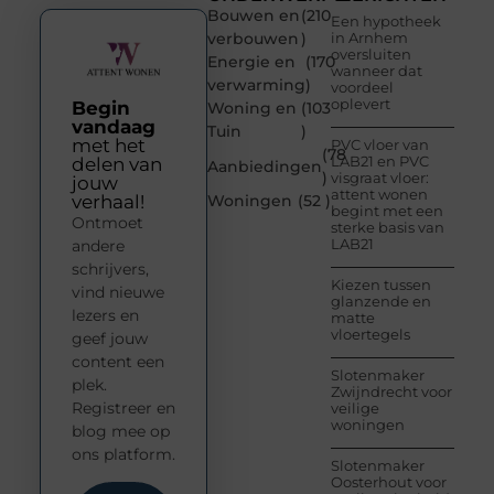
Bouwen en
(210
Een hypotheek
verbouwen
)
in Arnhem
oversluiten
Energie en
(170
wanneer dat
verwarming
)
voordeel
oplevert
Begin
Woning en
(103
vandaag
Tuin
)
met het
PVC vloer van
(78
LAB21 en PVC
delen van
Aanbiedingen
)
visgraat vloer:
jouw
attent wonen
verhaal!
Woningen
(52 )
begint met een
Ontmoet
sterke basis van
LAB21
andere
schrijvers,
Kiezen tussen
vind nieuwe
glanzende en
lezers en
matte
vloertegels
geef jouw
content een
Slotenmaker
plek.
Zwijndrecht voor
Registreer en
veilige
woningen
blog mee op
ons platform.
Slotenmaker
Oosterhout voor