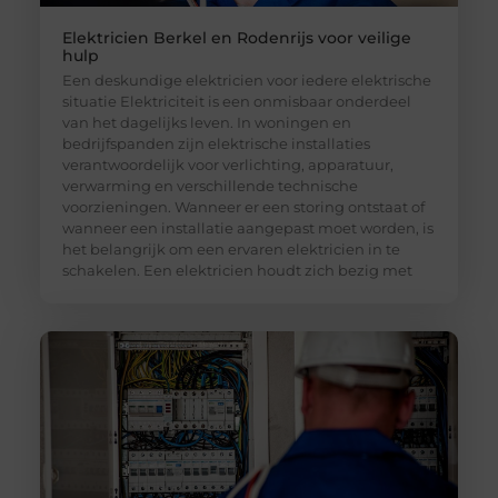
Elektricien Berkel en Rodenrijs voor veilige
hulp
Een deskundige elektricien voor iedere elektrische
situatie Elektriciteit is een onmisbaar onderdeel
van het dagelijks leven. In woningen en
bedrijfspanden zijn elektrische installaties
verantwoordelijk voor verlichting, apparatuur,
verwarming en verschillende technische
voorzieningen. Wanneer er een storing ontstaat of
wanneer een installatie aangepast moet worden, is
het belangrijk om een ervaren elektricien in te
schakelen. Een elektricien houdt zich bezig met