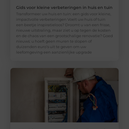
Gids voor kleine verbeteringen in huis en tuin
Transformeer uw huis en tuin: een gids voor kleine,
impactvolle verbeteringen Voelt uw huis of tuin
een beetje inspiratieloos? Droomt u van een frisse,
nieuwe uitstraling, maar ziet u op tegen de kosten
en de chaos van een grootschalige renovatie? Goed
nieuws: u hoeft geen muren te slopen of
duizenden euro’s uit te geven om uw
leefomgeving een aanzienlijke upgrade