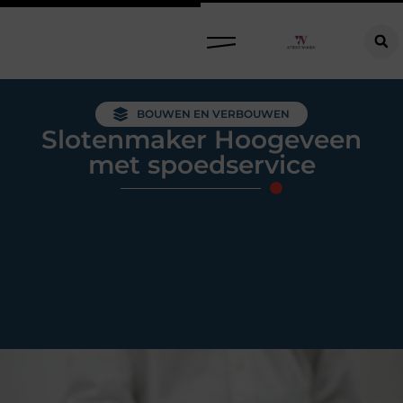
Raamdecoratie kiezen: welke oplossing past bij jouw ramen, ruimte en woonwensen?
BOUWEN EN VERBOUWEN
Slotenmaker Hoogeveen
met spoedservice