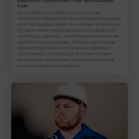
Elektricien Doetinchem voor betrouwbare
hulp
Een professionele elektricien voor veilige
elektrische installaties Elektriciteit speelt een grote
rol in het dagelijks leven. In woningen en bedrijven
zijn elektrische installaties verantwoordelijk voor
verlichting, apparaten, machines en verschillende
technische voorzieningen. Wanneer een storing
ontstaat of wanneer een installatie uitgebreid
moet worden, is het belangrijk om een ervaren
elektricien in te schakelen. Een elektricien zorgt
ervoor dat elektrische systemen