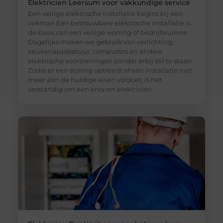
Elektricien Leersum voor vakkundige service
Een veilige elektrische installatie begint bij een
vakman Een betrouwbare elektrische installatie is
de basis van een veilige woning of bedrijfsruimte.
Dagelijks maken we gebruik van verlichting,
keukenapparatuur, computers en andere
elektrische voorzieningen zonder erbij stil te staan.
Zodra er een storing optreedt of een installatie niet
meer aan de huidige eisen voldoet, is het
verstandig om een ervaren elektricien