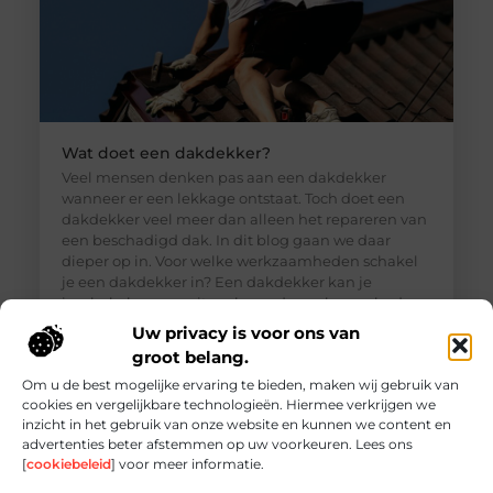
Wat doet een dakdekker?
Veel mensen denken pas aan een dakdekker
wanneer er een lekkage ontstaat. Toch doet een
dakdekker veel meer dan alleen het repareren van
een beschadigd dak. In dit blog gaan we daar
dieper op in. Voor welke werkzaamheden schakel
je een dakdekker in? Een dakdekker kan je
inschakelen voor uiteenlopende werkzaamheden,
zoals: · Het opsporen en repareren
Uw privacy is voor ons van
groot belang.
Om u de best mogelijke ervaring te bieden, maken wij gebruik van
cookies en vergelijkbare technologieën. Hiermee verkrijgen we
inzicht in het gebruik van onze website en kunnen we content en
advertenties beter afstemmen op uw voorkeuren. Lees ons
[
cookiebeleid
] voor meer informatie.