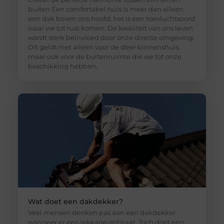
buiten Een comfortabel huis is meer dan alleen
een dak boven ons hoofd; het is een toevluchtsoord
waar we tot rust komen. De kwaliteit van ons leven
wordt sterk beïnvloed door onze directe omgeving.
Dit geldt niet alleen voor de sfeer binnenshuis,
maar ook voor de buitenruimte die we tot onze
beschikking hebben,
Wat doet een dakdekker?
Veel mensen denken pas aan een dakdekker
wanneer er een lekkage ontstaat. Toch doet een