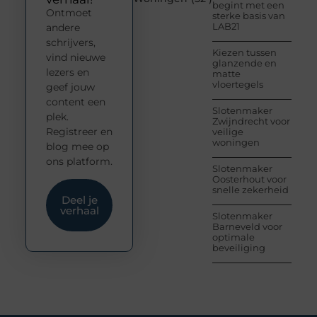
begint met een
Ontmoet
sterke basis van
LAB21
andere
schrijvers,
Kiezen tussen
vind nieuwe
glanzende en
lezers en
matte
vloertegels
geef jouw
content een
Slotenmaker
plek.
Zwijndrecht voor
Registreer en
veilige
woningen
blog mee op
ons platform.
Slotenmaker
Oosterhout voor
snelle zekerheid
Deel je
verhaal
Slotenmaker
Barneveld voor
optimale
beveiliging