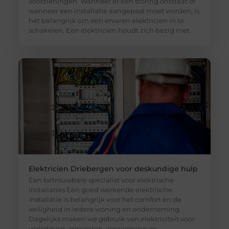
voorzieningen. Wanneer er een storing ontstaat of
wanneer een installatie aangepast moet worden, is
het belangrijk om een ervaren elektricien in te
schakelen. Een elektricien houdt zich bezig met
Elektricien Driebergen voor deskundige hulp
Een betrouwbare specialist voor elektrische
installaties Een goed werkende elektrische
installatie is belangrijk voor het comfort en de
veiligheid in iedere woning en onderneming.
Dagelijks maken we gebruik van elektriciteit voor
verlichting, apparaten, verwarming en