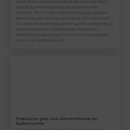
vloer of een zacht knisperend geluid in een stille
ruimte kunnen wijzen op houtaantastende
insecten. Toch is niet iedere beschadiging direct
bewijs van een actieve aantasting. Wie zekerheid
wil, doet er verstandig aan om sporen zorgvuldig te
laten beoordelen. Professionele Houtworm
bestrijding begint daarom niet met behandelen,
maar met vaststellen wat
Praktische gids voor binnenklimaat en
buitenruimte
Creëer de perfecte harmonie tussen binnen en