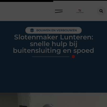
Raamdecoratie kiezen: welke oplossing past bij jouw ramen, ruimte en woonwensen?
BOUWEN EN VERBOUWEN
Slotenmaker Lunteren:
snelle hulp bij
buitensluiting en spoed