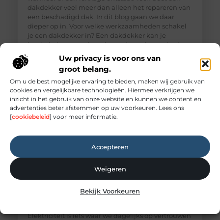
dakdekker veel meer dan alleen het repareren van
een beschadigd dak. In dit blog gaan we daar
dieper op in. Voor welke werkzaamheden schakel
je een dakdekker in? Een dakdekker kan je
inschakelen voor uiteenlopende werkzaamheden,
zoals: · Het opsporen en repareren
Uw privacy is voor ons van
groot belang.
Om u de best mogelijke ervaring te bieden, maken wij gebruik van
cookies en vergelijkbare technologieën. Hiermee verkrijgen we
inzicht in het gebruik van onze website en kunnen we content en
advertenties beter afstemmen op uw voorkeuren. Lees ons
[
cookiebeleid
] voor meer informatie.
Accepteren
Weigeren
Elektricien Amersfoort voor storingen en
Bekijk Voorkeuren
spoedgevallen
Elektriciteit: onmisbaar maar vaak onderschat
Elektriciteit is iets waar we dagelijks op vertrouwen