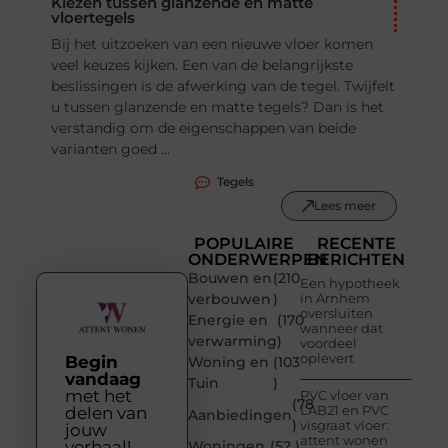
Kiezen tussen glanzende en matte
vloertegels
Bij het uitzoeken van een nieuwe vloer komen
veel keuzes kijken. Een van de belangrijkste
beslissingen is de afwerking van de tegel. Twijfelt
u tussen glanzende en matte tegels? Dan is het
verstandig om de eigenschappen van beide
varianten goed ...
Tegels
Lees meer
POPULAIRE
RECENTE
ONDERWERPEN
BERICHTEN
Bouwen en
(210
Een hypotheek
verbouwen
)
in Arnhem
oversluiten
Energie en
(170
wanneer dat
verwarming
)
voordeel
oplevert
Begin
Woning en
(103
vandaag
Tuin
)
met het
PVC vloer van
(78
LAB21 en PVC
delen van
Aanbiedingen
)
visgraat vloer:
jouw
attent wonen
verhaal!
Woningen
(52 )