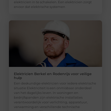
elektricien in te schakelen. Een elektricien zorgt
ervoor dat elektrische systemen
Elektricien Berkel en Rodenrijs voor veilige
hulp
Een deskundige elektricien voor iedere elektrische
situatie Elektriciteit is een onmisbaar onderdeel
van het dagelijks leven. In woningen en
bedrijfspanden zijn elektrische installaties
verantwoordelijk voor verlichting, apparatuur,
verwarming en verschillende technische