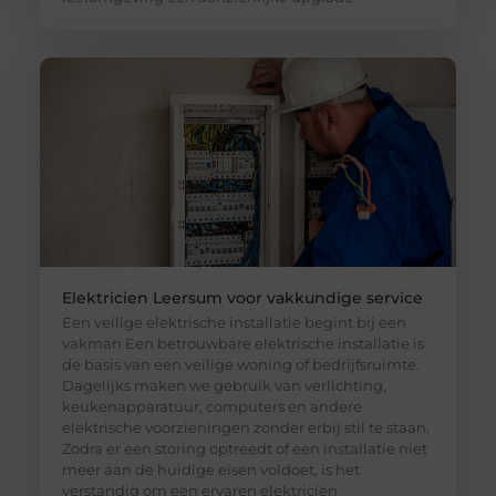
Elektricien Leersum voor vakkundige service
Een veilige elektrische installatie begint bij een
vakman Een betrouwbare elektrische installatie is
de basis van een veilige woning of bedrijfsruimte.
Dagelijks maken we gebruik van verlichting,
keukenapparatuur, computers en andere
elektrische voorzieningen zonder erbij stil te staan.
Zodra er een storing optreedt of een installatie niet
meer aan de huidige eisen voldoet, is het
verstandig om een ervaren elektricien