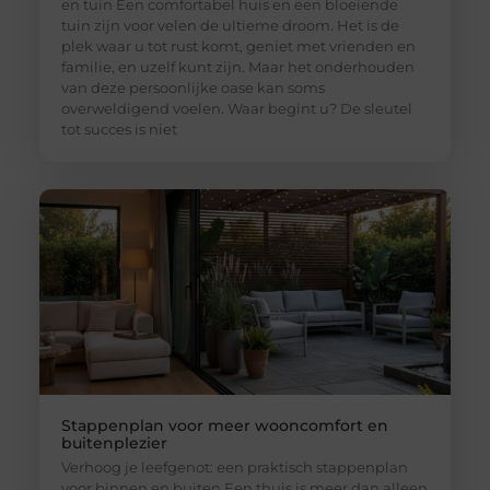
en tuin Een comfortabel huis en een bloeiende
tuin zijn voor velen de ultieme droom. Het is de
plek waar u tot rust komt, geniet met vrienden en
familie, en uzelf kunt zijn. Maar het onderhouden
van deze persoonlijke oase kan soms
overweldigend voelen. Waar begint u? De sleutel
tot succes is niet
Stappenplan voor meer wooncomfort en
buitenplezier
Verhoog je leefgenot: een praktisch stappenplan
voor binnen en buiten Een thuis is meer dan alleen