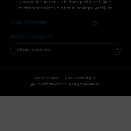
verwondering naar je leefomgeving te kijken.
Inspirerende blogs die het alledaagse verrijken.
Onze informatie
Links Kopen: Hoe Jij Slim Kunt Investeren in Online Autoriteit
Geld Verdienen met je Website: Zo Zet Jij Jouw Online Platform Om in Inkomsten
Bericht categorie
Website index
Cookiebeleid (EU)
@2025 attentwonen.nl. All Right Reserved.