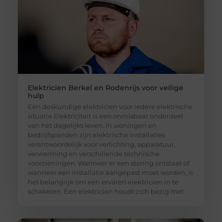
Elektricien Berkel en Rodenrijs voor veilige
hulp
Een deskundige elektricien voor iedere elektrische
situatie Elektriciteit is een onmisbaar onderdeel
van het dagelijks leven. In woningen en
bedrijfspanden zijn elektrische installaties
verantwoordelijk voor verlichting, apparatuur,
verwarming en verschillende technische
voorzieningen. Wanneer er een storing ontstaat of
wanneer een installatie aangepast moet worden, is
het belangrijk om een ervaren elektricien in te
schakelen. Een elektricien houdt zich bezig met