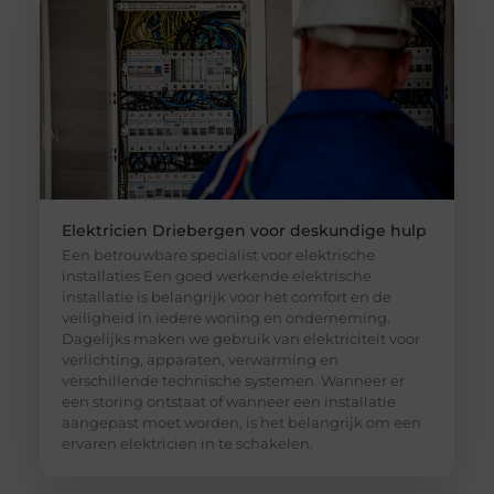
Elektricien Driebergen voor deskundige hulp
Een betrouwbare specialist voor elektrische
installaties Een goed werkende elektrische
installatie is belangrijk voor het comfort en de
veiligheid in iedere woning en onderneming.
Dagelijks maken we gebruik van elektriciteit voor
verlichting, apparaten, verwarming en
verschillende technische systemen. Wanneer er
een storing ontstaat of wanneer een installatie
aangepast moet worden, is het belangrijk om een
ervaren elektricien in te schakelen.