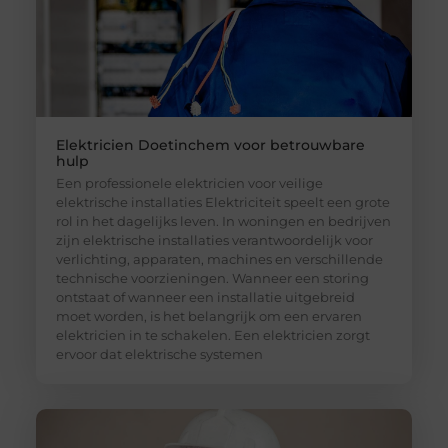
Elektricien Doetinchem voor betrouwbare
hulp
Een professionele elektricien voor veilige
elektrische installaties Elektriciteit speelt een grote
rol in het dagelijks leven. In woningen en bedrijven
zijn elektrische installaties verantwoordelijk voor
verlichting, apparaten, machines en verschillende
technische voorzieningen. Wanneer een storing
ontstaat of wanneer een installatie uitgebreid
moet worden, is het belangrijk om een ervaren
elektricien in te schakelen. Een elektricien zorgt
ervoor dat elektrische systemen