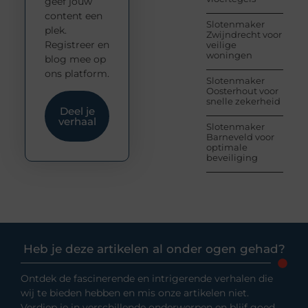
geef jouw
content een
Slotenmaker
plek.
Zwijndrecht voor
Registreer en
veilige
woningen
blog mee op
ons platform.
Slotenmaker
Oosterhout voor
snelle zekerheid
Deel je
verhaal
Slotenmaker
Barneveld voor
optimale
beveiliging
Heb je deze artikelen al onder ogen gehad?
Ontdek de fascinerende en intrigerende verhalen die
wij te bieden hebben en mis onze artikelen niet.
Verdiep je in verschillende onderwerpen en blijf goed