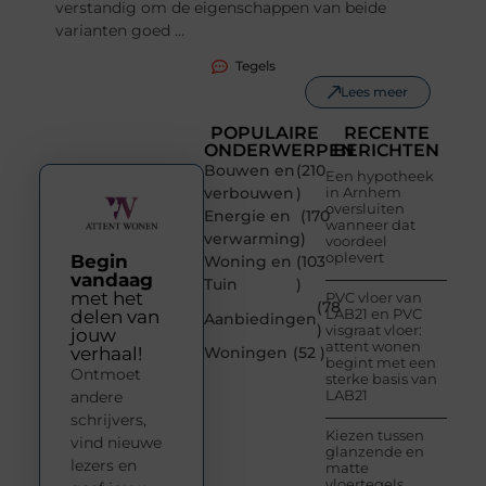
verstandig om de eigenschappen van beide
varianten goed ...
Tegels
Lees meer
POPULAIRE
RECENTE
ONDERWERPEN
BERICHTEN
Bouwen en
(210
Een hypotheek
verbouwen
)
in Arnhem
oversluiten
Energie en
(170
wanneer dat
verwarming
)
voordeel
oplevert
Begin
Woning en
(103
vandaag
Tuin
)
met het
PVC vloer van
(78
LAB21 en PVC
delen van
Aanbiedingen
)
visgraat vloer:
jouw
attent wonen
verhaal!
Woningen
(52 )
begint met een
Ontmoet
sterke basis van
LAB21
andere
schrijvers,
Kiezen tussen
vind nieuwe
glanzende en
lezers en
matte
vloertegels