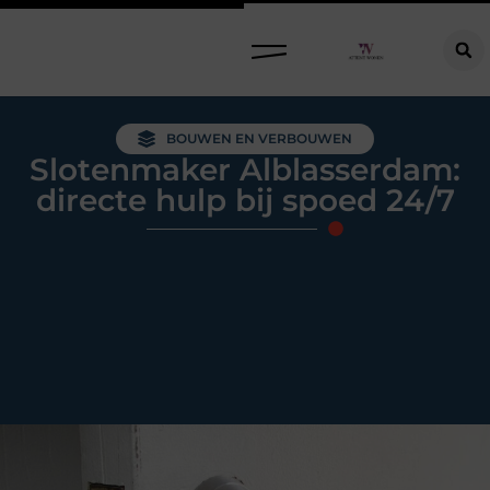
Raamdecoratie kiezen: welke oplossing past bij jouw ramen, ruimte en woonwensen?
BOUWEN EN VERBOUWEN
Slotenmaker Alblasserdam:
directe hulp bij spoed 24/7