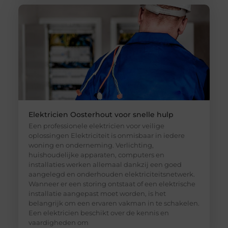
Elektricien Oosterhout voor snelle hulp
Een professionele elektricien voor veilige
oplossingen Elektriciteit is onmisbaar in iedere
woning en onderneming. Verlichting,
huishoudelijke apparaten, computers en
installaties werken allemaal dankzij een goed
aangelegd en onderhouden elektriciteitsnetwerk.
Wanneer er een storing ontstaat of een elektrische
installatie aangepast moet worden, is het
belangrijk om een ervaren vakman in te schakelen.
Een elektricien beschikt over de kennis en
vaardigheden om