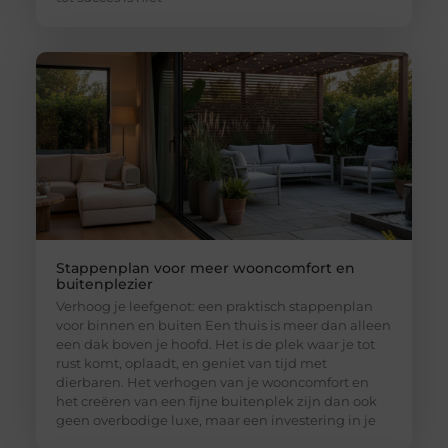
Stappenplan voor meer wooncomfort en
buitenplezier
Verhoog je leefgenot: een praktisch stappenplan
voor binnen en buiten Een thuis is meer dan alleen
een dak boven je hoofd. Het is de plek waar je tot
rust komt, oplaadt, en geniet van tijd met
dierbaren. Het verhogen van je wooncomfort en
het creëren van een fijne buitenplek zijn dan ook
geen overbodige luxe, maar een investering in je