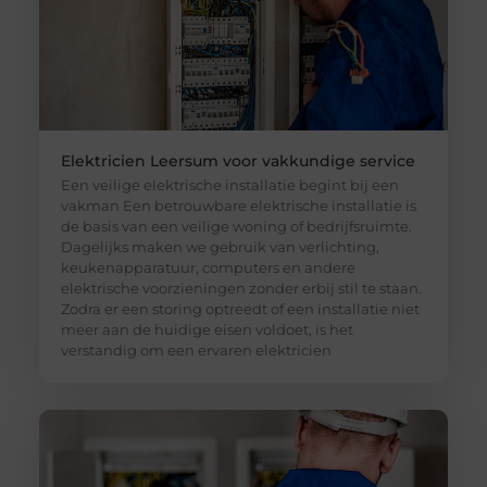
Elektricien Leersum voor vakkundige service
Een veilige elektrische installatie begint bij een
vakman Een betrouwbare elektrische installatie is
de basis van een veilige woning of bedrijfsruimte.
Dagelijks maken we gebruik van verlichting,
keukenapparatuur, computers en andere
elektrische voorzieningen zonder erbij stil te staan.
Zodra er een storing optreedt of een installatie niet
meer aan de huidige eisen voldoet, is het
verstandig om een ervaren elektricien