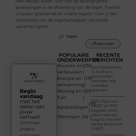
veel keuzes kijken. Een van de belangrijkste
beslissingen is de afwerking van de tegel. Twijfelt
u tussen glanzende en matte tegels? Dan is het
verstandig om de eigenschappen van beide
varianten goed ...
Tegels
Lees meer
POPULAIRE
RECENTE
ONDERWERPEN
BERICHTEN
Bouwen en
(210
Een hypotheek
verbouwen
)
in Arnhem
oversluiten
Energie en
(170
wanneer dat
verwarming
)
voordeel
oplevert
Begin
Woning en
(103
vandaag
Tuin
)
met het
PVC vloer van
(78
LAB21 en PVC
delen van
Aanbiedingen
)
visgraat vloer:
jouw
attent wonen
verhaal!
Woningen
(52 )
begint met een
Ontmoet
sterke basis van
LAB21
andere
schrijvers,