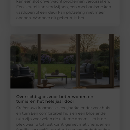
kan een slot onverwacht problemen veroorzaken.
Een sleutel kan verdwijnen, een mechanisme kan
vastlopen of een deur kan plotseling niet meer
openen. Wanneer dit gebeurt, is het
Overzichtsgids voor beter wonen en
tuinieren het hele jaar door
Creëer uw droomoase: een jaarkalender voor huis
en tuin Een comfortabel huis en een bloeiende
tuin zijn voor velen de ultieme droom. Het is de
plek waar u tot rust komt, geniet met vrienden en
familie, en uzelf kunt zijn. Maar het onderhouden