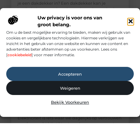
je een dakdekker in? Een dakdekker kan je
inschakelen voor uiteenlopende werkzaamheden,
zoals: · Het opsporen en repareren
Uw privacy is voor ons van
groot belang.
Om u de best mogelijke ervaring te bieden, maken wij gebruik van
cookies en vergelijkbare technologieën. Hiermee verkrijgen we
inzicht in het gebruik van onze website en kunnen we content en
advertenties beter afstemmen op uw voorkeuren. Lees ons
[
cookiebeleid
] voor meer informatie.
Accepteren
Weigeren
Elektricien Amersfoort voor storingen en
Bekijk Voorkeuren
spoedgevallen
Elektriciteit: onmisbaar maar vaak onderschat
Elektriciteit is iets waar we dagelijks op vertrouwen
zonder er echt bij stil te staan. Lampen, apparaten,
internet en verwarmingssystemen: alles werkt
dankzij een goed functionerende elektrische