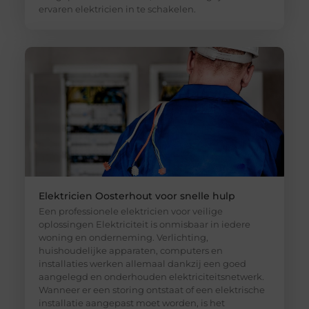
ervaren elektricien in te schakelen.
Elektricien Oosterhout voor snelle hulp
Een professionele elektricien voor veilige
oplossingen Elektriciteit is onmisbaar in iedere
woning en onderneming. Verlichting,
huishoudelijke apparaten, computers en
installaties werken allemaal dankzij een goed
aangelegd en onderhouden elektriciteitsnetwerk.
Wanneer er een storing ontstaat of een elektrische
installatie aangepast moet worden, is het