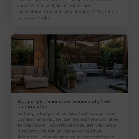
van deze persoonlijke oase kan soms
overweldigend voelen. Waar begint u? De sleutel
tot succes is niet
Stappenplan voor meer wooncomfort en
buitenplezier
Verhoog je leefgenot: een praktisch stappenplan
voor binnen en buiten Een thuis is meer dan alleen
een dak boven je hoofd. Het is de plek waar je tot
rust komt, oplaadt, en geniet van tijd met
dierbaren. Het verhogen van je wooncomfort en