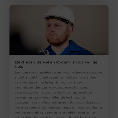
Elektricien Berkel en Rodenrijs voor veilige
hulp
Een deskundige elektricien voor iedere elektrische
situatie Elektriciteit is een onmisbaar onderdeel
van het dagelijks leven. In woningen en
bedrijfspanden zijn elektrische installaties
verantwoordelijk voor verlichting, apparatuur,
verwarming en verschillende technische
voorzieningen. Wanneer er een storing ontstaat of
wanneer een installatie aangepast moet worden, is
het belangrijk om een ervaren elektricien in te
schakelen. Een elektricien houdt zich bezig met