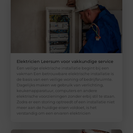
Elektricien Leersum voor vakkundige service
Een veilige elektrische installatie begint bij een
vakman Een betrouwbare elektrische installatie is
de basis van een veilige woning of bedrijfsruimte.
Dagelijks maken we gebruik van verlichting,
keukenapparatuur, computers en andere
elektrische voorzieningen zonder erbij stil te staan.
Zodra er een storing optreedt of een installatie niet
meer aan de huidige eisen voldoet, is het
verstandig om een ervaren elektricien