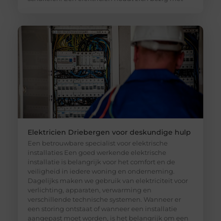
Elektricien Driebergen voor deskundige hulp
Een betrouwbare specialist voor elektrische
installaties Een goed werkende elektrische
installatie is belangrijk voor het comfort en de
veiligheid in iedere woning en onderneming.
Dagelijks maken we gebruik van elektriciteit voor
verlichting, apparaten, verwarming en
verschillende technische systemen. Wanneer er
een storing ontstaat of wanneer een installatie
aangepast moet worden, is het belangrijk om een