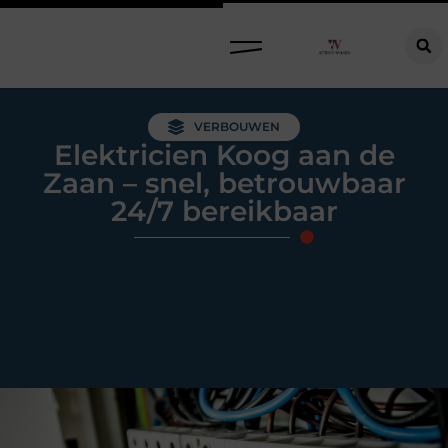
Raamdecoratie kiezen: welke oplossing past bij jouw ramen, ruimte en woonwensen?
VERBOUWEN
Elektricien Koog aan de
Zaan – snel, betrouwbaar
24/7 bereikbaar