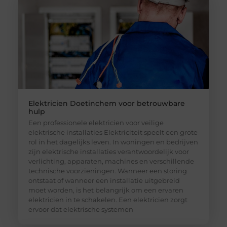
Elektricien Doetinchem voor betrouwbare
hulp
Een professionele elektricien voor veilige
elektrische installaties Elektriciteit speelt een grote
rol in het dagelijks leven. In woningen en bedrijven
zijn elektrische installaties verantwoordelijk voor
verlichting, apparaten, machines en verschillende
technische voorzieningen. Wanneer een storing
ontstaat of wanneer een installatie uitgebreid
moet worden, is het belangrijk om een ervaren
elektricien in te schakelen. Een elektricien zorgt
ervoor dat elektrische systemen