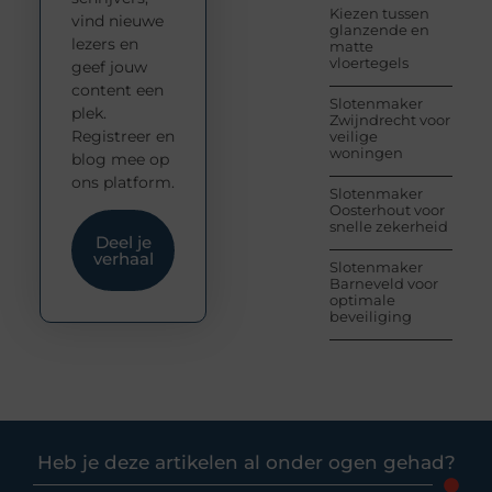
Kiezen tussen
vind nieuwe
glanzende en
lezers en
matte
vloertegels
geef jouw
content een
Slotenmaker
plek.
Zwijndrecht voor
Registreer en
veilige
woningen
blog mee op
ons platform.
Slotenmaker
Oosterhout voor
snelle zekerheid
Deel je
verhaal
Slotenmaker
Barneveld voor
optimale
beveiliging
Heb je deze artikelen al onder ogen gehad?