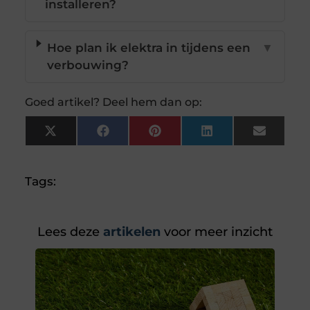
installeren?
Hoe plan ik elektra in tijdens een
▼
verbouwing?
Goed artikel? Deel hem dan op:
X
Facebook
Pinterest
LinkedIn
Email
(Twitter)
Tags:
Lees deze
artikelen
voor meer inzicht