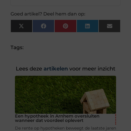
Goed artikel? Deel hem dan op:
X
Facebook
Pinterest
LinkedIn
Email
(Twitter)
Tags:
Lees deze
artikelen
voor meer inzicht
Een hypotheek in Arnhem oversluiten
wanneer dat voordeel oplevert
De rente op hypotheken beweegt de laatste jaren