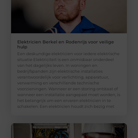
Elektricien Berkel en Rodenrijs voor veilige
hulp
Een deskundige elektricien voor iedere elektrische
situatie Elektriciteit is een onmisbaar onderdeel
van het dagelijks leven. In woningen en
bedrijfspanden zijn elektrische installaties
verantwoordelijk voor verlichting, apparatuur,
verwarming en verschillende technische
voorzieningen. Wanneer er een storing ontstaat of
wanneer een installatie aangepast moet worden, is
het belangrijk om een ervaren elektricien in te
schakelen. Een elektricien houdt zich bezig met