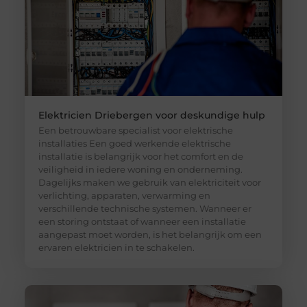
Elektricien Driebergen voor deskundige hulp
Een betrouwbare specialist voor elektrische
installaties Een goed werkende elektrische
installatie is belangrijk voor het comfort en de
veiligheid in iedere woning en onderneming.
Dagelijks maken we gebruik van elektriciteit voor
verlichting, apparaten, verwarming en
verschillende technische systemen. Wanneer er
een storing ontstaat of wanneer een installatie
aangepast moet worden, is het belangrijk om een
ervaren elektricien in te schakelen.