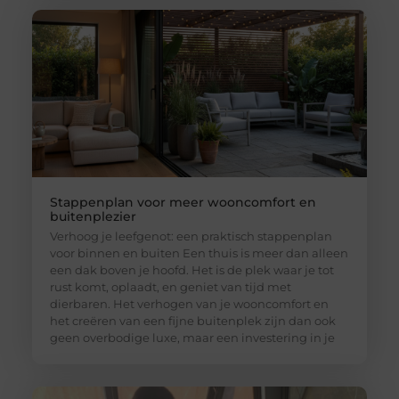
Stappenplan voor meer wooncomfort en
buitenplezier
Verhoog je leefgenot: een praktisch stappenplan
voor binnen en buiten Een thuis is meer dan alleen
een dak boven je hoofd. Het is de plek waar je tot
rust komt, oplaadt, en geniet van tijd met
dierbaren. Het verhogen van je wooncomfort en
het creëren van een fijne buitenplek zijn dan ook
geen overbodige luxe, maar een investering in je