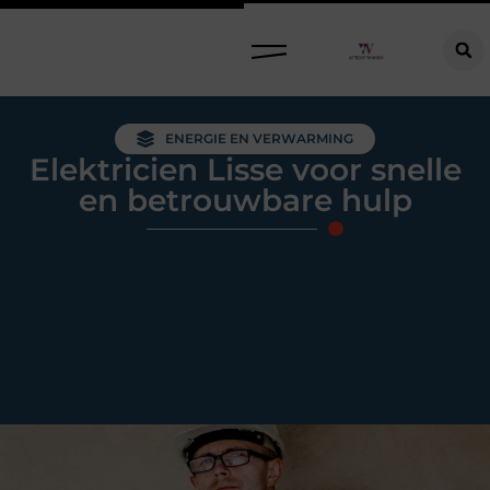
Raamdecoratie kiezen: welke oplossing past bij jouw ramen, ruimte en woonwensen?
ENERGIE EN VERWARMING
Elektricien Lisse voor snelle
en betrouwbare hulp