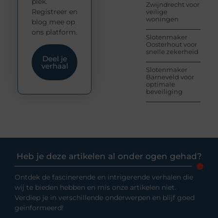
plek.
Zwijndrecht voor
Registreer en
veilige
woningen
blog mee op
ons platform.
Slotenmaker
Oosterhout voor
snelle zekerheid
Deel je
verhaal
Slotenmaker
Barneveld voor
optimale
beveiliging
Heb je deze artikelen al onder ogen gehad?
Ontdek de fascinerende en intrigerende verhalen die
wij te bieden hebben en mis onze artikelen niet.
Verdiep je in verschillende onderwerpen en blijf goed
geïnformeerd!