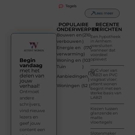
Tegels
Lees meer
POPULAIRE
RECENTE
ONDERWERPEN
BERICHTEN
Bouwen en
(210
Een hypotheek
verbouwen
)
in Arnhem
oversluiten
Energie en
(170
wanneer dat
verwarming
)
voordeel
oplevert
Begin
Woning en
(103
vandaag
Tuin
)
met het
PVC vloer van
(78
LAB21 en PVC
delen van
Aanbiedingen
)
visgraat vloer:
jouw
attent wonen
verhaal!
Woningen
(52 )
begint met een
Ontmoet
sterke basis van
LAB21
andere
schrijvers,
Kiezen tussen
vind nieuwe
glanzende en
lezers en
matte
vloertegels
geef jouw
content een
Slotenmaker