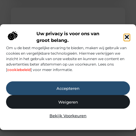
Uw privacy is voor ons van
groot belang.
Om u de best mogelijke ervaring te bieden, maken wij gebruik van
cookies en vergelijkbare technologieën. Hiermee verkrijgen we
inzicht in het gebruik van onze website en kunnen we content en
advertenties beter afstemmen op uw voorkeuren. Lees ons
[
cookiebeleid
] voor meer informatie.
Wat doet een dakdekker?
Veel mensen denken pas aan een dakdekker
wanneer er een lekkage ontstaat. Toch doet een
Accepteren
dakdekker veel meer dan alleen het repareren van
een beschadigd dak. In dit blog gaan we daar
Weigeren
dieper op in. Voor welke werkzaamheden schakel
je een dakdekker in? Een dakdekker kan je
inschakelen voor uiteenlopende werkzaamheden,
Bekijk Voorkeuren
zoals: · Het opsporen en repareren