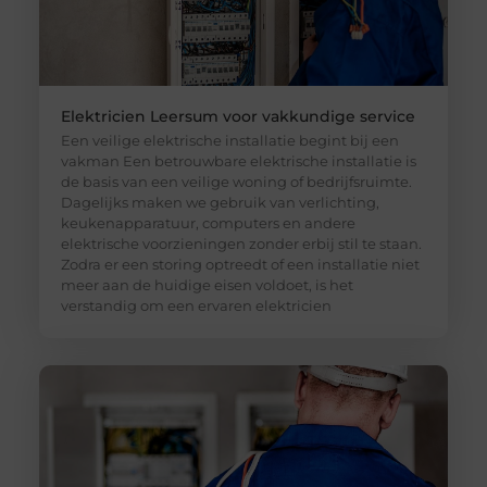
Elektricien Leersum voor vakkundige service
Een veilige elektrische installatie begint bij een
vakman Een betrouwbare elektrische installatie is
de basis van een veilige woning of bedrijfsruimte.
Dagelijks maken we gebruik van verlichting,
keukenapparatuur, computers en andere
elektrische voorzieningen zonder erbij stil te staan.
Zodra er een storing optreedt of een installatie niet
meer aan de huidige eisen voldoet, is het
verstandig om een ervaren elektricien