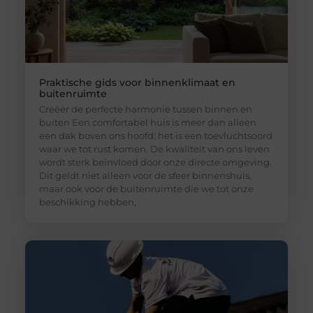
Praktische gids voor binnenklimaat en
buitenruimte
Creëer de perfecte harmonie tussen binnen en
buiten Een comfortabel huis is meer dan alleen
een dak boven ons hoofd; het is een toevluchtsoord
waar we tot rust komen. De kwaliteit van ons leven
wordt sterk beïnvloed door onze directe omgeving.
Dit geldt niet alleen voor de sfeer binnenshuis,
maar ook voor de buitenruimte die we tot onze
beschikking hebben,