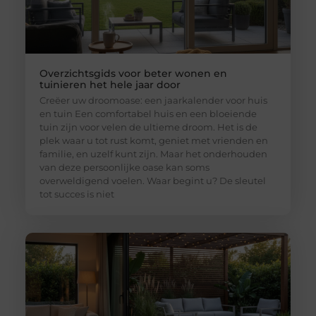
Overzichtsgids voor beter wonen en
tuinieren het hele jaar door
Creëer uw droomoase: een jaarkalender voor huis
en tuin Een comfortabel huis en een bloeiende
tuin zijn voor velen de ultieme droom. Het is de
plek waar u tot rust komt, geniet met vrienden en
familie, en uzelf kunt zijn. Maar het onderhouden
van deze persoonlijke oase kan soms
overweldigend voelen. Waar begint u? De sleutel
tot succes is niet