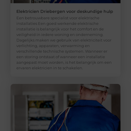
Elektricien Driebergen voor deskundige hulp
Een betrouwbare specialist voor elektrische
installaties Een goed werkende elektrische
installatie is belangrijk voor het comfort en de
veiligheid in iedere woning en onderneming.
Dagelijks maken we gebruik van elektriciteit voor
verlichting, apparaten, verwarming en
verschillende technische systemen. Wanneer er
een storing ontstaat of wanneer een installatie
aangepast moet worden, is het belangrijk om een
ervaren elektricien in te schakelen.