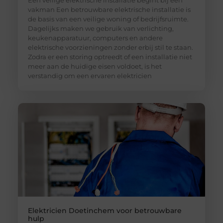
vakman Een betrouwbare elektrische installatie is
de basis van een veilige woning of bedrijfsruimte.
Dagelijks maken we gebruik van verlichting,
keukenapparatuur, computers en andere
elektrische voorzieningen zonder erbij stil te staan.
Zodra er een storing optreedt of een installatie niet
meer aan de huidige eisen voldoet, is het
verstandig om een ervaren elektricien
Elektricien Doetinchem voor betrouwbare
hulp