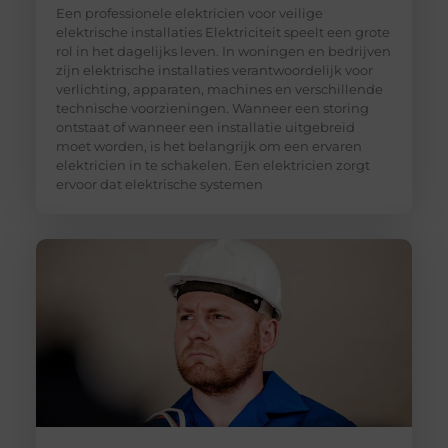
Een professionele elektricien voor veilige
elektrische installaties Elektriciteit speelt een grote
rol in het dagelijks leven. In woningen en bedrijven
zijn elektrische installaties verantwoordelijk voor
verlichting, apparaten, machines en verschillende
technische voorzieningen. Wanneer een storing
ontstaat of wanneer een installatie uitgebreid
moet worden, is het belangrijk om een ervaren
elektricien in te schakelen. Een elektricien zorgt
ervoor dat elektrische systemen