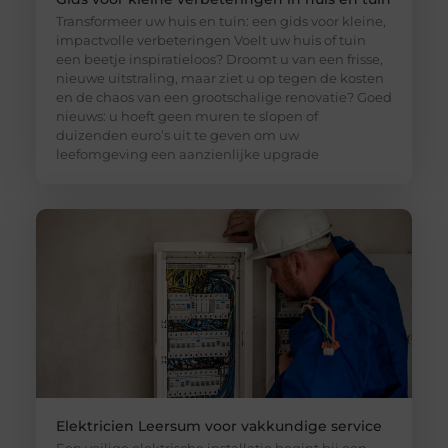
Transformeer uw huis en tuin: een gids voor kleine,
impactvolle verbeteringen Voelt uw huis of tuin
een beetje inspiratieloos? Droomt u van een frisse,
nieuwe uitstraling, maar ziet u op tegen de kosten
en de chaos van een grootschalige renovatie? Goed
nieuws: u hoeft geen muren te slopen of
duizenden euro’s uit te geven om uw
leefomgeving een aanzienlijke upgrade
Elektricien Leersum voor vakkundige service
Een veilige elektrische installatie begint bij een