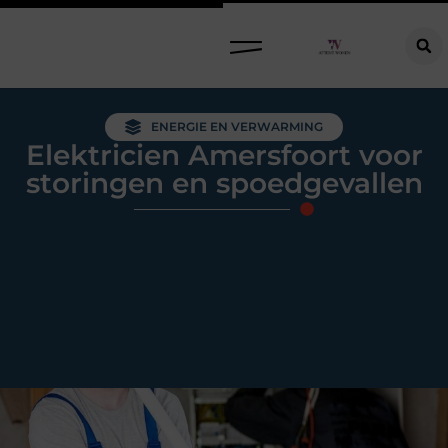
Raamdecoratie kiezen: welke oplossing past bij jouw ramen, ruimte en woonwensen?
ENERGIE EN VERWARMING
Elektricien Amersfoort voor
storingen en spoedgevallen