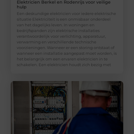
Elektricien Berkel en Rodenrijs voor veilige
hulp
Een deskundige elektricien voor iedere elektrische
situatie Elektriciteit is een onmisbaar onderdeel
van het dagelijks leven. In woningen en
bedrijfspanden zijn elektrische installaties
verantwoordelijk voor verlichting, apparatuur,
verwarming en verschillende technische
voorzieningen. Wanneer er een storing ontstaat of
wanneer een installatie aangepast moet worden, is
het belangrijk om een ervaren elektricien in te
schakelen. Een elektricien houdt zich bezig met