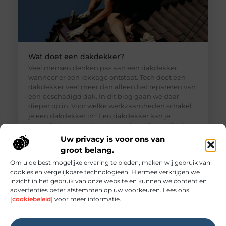
Wat doet een dakdekker?
Veel mensen denken pas aan een dakdekker
wanneer er een lekkage ontstaat. Toch doet een
dakdekker veel meer dan alleen het repareren van
een beschadigd dak. In dit blog gaan we daar
dieper op in. Voor welke werkzaamheden schakel
je een dakdekker in? Een dakdekker kan je
inschakelen voor uiteenlopende werkzaamheden,
zoals: · Het opsporen en repareren
Uw privacy is voor ons van
groot belang.
Om u de best mogelijke ervaring te bieden, maken wij gebruik van
cookies en vergelijkbare technologieën. Hiermee verkrijgen we
inzicht in het gebruik van onze website en kunnen we content en
advertenties beter afstemmen op uw voorkeuren. Lees ons
[
cookiebeleid
] voor meer informatie.