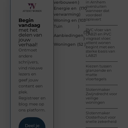
verbouwen
)
in Arnhem
oversluiten
Energie en
(170
wanneer dat
verwarming
)
voordeel
oplevert
Begin
Woning en
(103
vandaag
Tuin
)
met het
PVC vloer van
(78
LAB21 en PVC
delen van
Aanbiedingen
)
visgraat vloer:
jouw
attent wonen
verhaal!
Woningen
(52 )
begint met een
Ontmoet
sterke basis van
LAB21
andere
schrijvers,
Kiezen tussen
vind nieuwe
glanzende en
lezers en
matte
vloertegels
geef jouw
content een
Slotenmaker
plek.
Zwijndrecht voor
Registreer en
veilige
woningen
blog mee op
ons platform.
Slotenmaker
Oosterhout voor
snelle zekerheid
Deel je