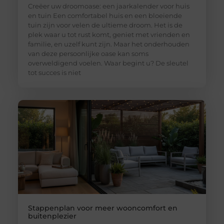
Creëer uw droomoase: een jaarkalender voor huis
en tuin Een comfortabel huis en een bloeiende
tuin zijn voor velen de ultieme droom. Het is de
plek waar u tot rust komt, geniet met vrienden en
familie, en uzelf kunt zijn. Maar het onderhouden
van deze persoonlijke oase kan soms
overweldigend voelen. Waar begint u? De sleutel
tot succes is niet
Stappenplan voor meer wooncomfort en
buitenplezier