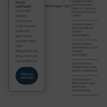
)
visgraat vloer:
jouw
attent wonen
verhaal!
Woningen
(52 )
begint met een
Ontmoet
sterke basis van
LAB21
andere
schrijvers,
Kiezen tussen
vind nieuwe
glanzende en
lezers en
matte
vloertegels
geef jouw
content een
Slotenmaker
plek.
Zwijndrecht voor
Registreer en
veilige
woningen
blog mee op
ons platform.
Slotenmaker
Oosterhout voor
snelle zekerheid
Deel je
verhaal
Slotenmaker
Barneveld voor
optimale
beveiliging