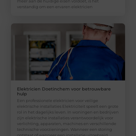
meer aan de huidige eisen voldoet, is het
verstandig om een ervaren elektricien
Elektricien Doetinchem voor betrouwbare
hulp
Een professionele elektricien voor veilige
elektrische installaties Elektriciteit speelt een grote
rol in het dagelijks leven. In woningen en bedrijven
zijn elektrische installaties verantwoordelijk voor
verlichting, apparaten, machines en verschillende
technische voorzieningen. Wanneer een storing
ontstaat of wanneer een installatie uitgebreid