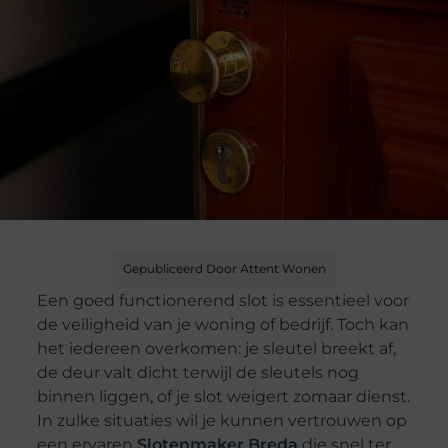
Gepubliceerd Door Attent Wonen
Een goed functionerend slot is essentieel voor
de veiligheid van je woning of bedrijf. Toch kan
het iedereen overkomen: je sleutel breekt af,
de deur valt dicht terwijl de sleutels nog
binnen liggen, of je slot weigert zomaar dienst.
In zulke situaties wil je kunnen vertrouwen op
een ervaren
Slotenmaker Breda
die snel ter