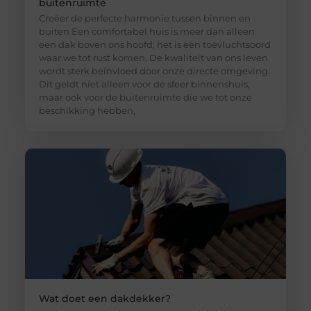
buitenruimte
Creëer de perfecte harmonie tussen binnen en
buiten Een comfortabel huis is meer dan alleen
een dak boven ons hoofd; het is een toevluchtsoord
waar we tot rust komen. De kwaliteit van ons leven
wordt sterk beïnvloed door onze directe omgeving.
Dit geldt niet alleen voor de sfeer binnenshuis,
maar ook voor de buitenruimte die we tot onze
beschikking hebben,
Wat doet een dakdekker?