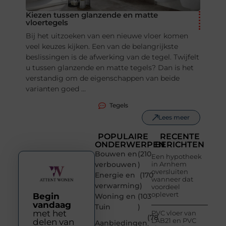
Kiezen tussen glanzende en matte
vloertegels
Bij het uitzoeken van een nieuwe vloer komen
veel keuzes kijken. Een van de belangrijkste
beslissingen is de afwerking van de tegel. Twijfelt
u tussen glanzende en matte tegels? Dan is het
verstandig om de eigenschappen van beide
varianten goed ...
Tegels
Lees meer
POPULAIRE
RECENTE
ONDERWERPEN
BERICHTEN
Bouwen en
(210
Een hypotheek
verbouwen
)
in Arnhem
oversluiten
Energie en
(170
wanneer dat
verwarming
)
voordeel
oplevert
Begin
Woning en
(103
vandaag
Tuin
)
met het
PVC vloer van
(78
LAB21 en PVC
delen van
Aanbiedingen