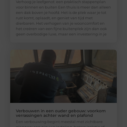
Verhoog je leefgenot: een praktisch stappenplan
voor binnen en buiten Een thuis is meer dan alleen
een dak boven je hoofd. Het is de plek waar je tot
rust komt, oplaadt, en geniet van tijd met
dierbaren. Het verhogen van je wooncomfort en
het creëren van een fijne buitenplek zijn dan ook
geen overbodige luxe, maar een investering in je
Verbouwen in een ouder gebouw: voorkom
verrassingen achter wand en plafond
Een verbouwing begint meestal met zichtbare
plannen: een nieuwe indeling, betere isolatie of