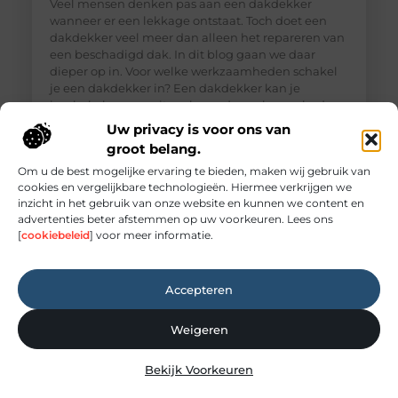
Veel mensen denken pas aan een dakdekker
wanneer er een lekkage ontstaat. Toch doet een
dakdekker veel meer dan alleen het repareren van
een beschadigd dak. In dit blog gaan we daar
dieper op in. Voor welke werkzaamheden schakel
je een dakdekker in? Een dakdekker kan je
inschakelen voor uiteenlopende werkzaamheden,
zoals: · Het opsporen en repareren
Uw privacy is voor ons van
groot belang.
Om u de best mogelijke ervaring te bieden, maken wij gebruik van
cookies en vergelijkbare technologieën. Hiermee verkrijgen we
inzicht in het gebruik van onze website en kunnen we content en
advertenties beter afstemmen op uw voorkeuren. Lees ons
[
cookiebeleid
] voor meer informatie.
Accepteren
Weigeren
Elektricien Amersfoort voor storingen en
Bekijk Voorkeuren
spoedgevallen
Elektriciteit: onmisbaar maar vaak onderschat