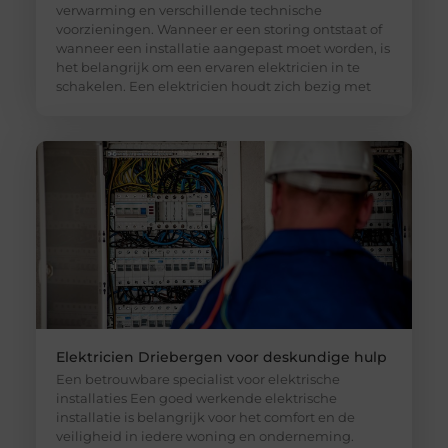
verwarming en verschillende technische
voorzieningen. Wanneer er een storing ontstaat of
wanneer een installatie aangepast moet worden, is
het belangrijk om een ervaren elektricien in te
schakelen. Een elektricien houdt zich bezig met
Elektricien Driebergen voor deskundige hulp
Een betrouwbare specialist voor elektrische
installaties Een goed werkende elektrische
installatie is belangrijk voor het comfort en de
veiligheid in iedere woning en onderneming.