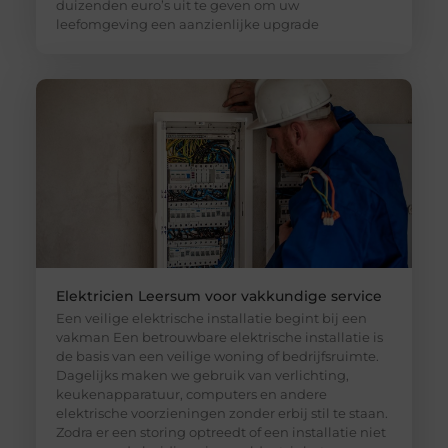
duizenden euro’s uit te geven om uw
leefomgeving een aanzienlijke upgrade
Elektricien Leersum voor vakkundige service
Een veilige elektrische installatie begint bij een
vakman Een betrouwbare elektrische installatie is
de basis van een veilige woning of bedrijfsruimte.
Dagelijks maken we gebruik van verlichting,
keukenapparatuur, computers en andere
elektrische voorzieningen zonder erbij stil te staan.
Zodra er een storing optreedt of een installatie niet