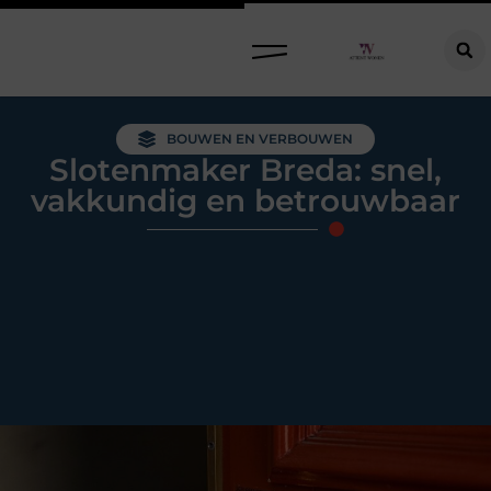
Raamdecoratie kiezen: welke oplossing past bij jouw ramen, ruimte en woonwensen?
BOUWEN EN VERBOUWEN
Slotenmaker Breda: snel,
vakkundig en betrouwbaar