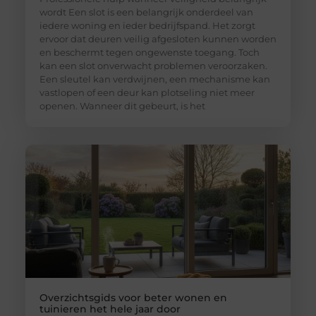
wordt Een slot is een belangrijk onderdeel van
iedere woning en ieder bedrijfspand. Het zorgt
ervoor dat deuren veilig afgesloten kunnen worden
en beschermt tegen ongewenste toegang. Toch
kan een slot onverwacht problemen veroorzaken.
Een sleutel kan verdwijnen, een mechanisme kan
vastlopen of een deur kan plotseling niet meer
openen. Wanneer dit gebeurt, is het
Overzichtsgids voor beter wonen en
tuinieren het hele jaar door