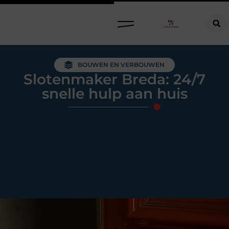
Raamdecoratie kiezen: welke oplossing past bij jouw ramen, ruimte en woonwensen?
BOUWEN EN VERBOUWEN
Slotenmaker Breda: 24/7
snelle hulp aan huis