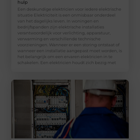
hulp
Een deskundige elektricien voor iedere elektrische
situatie Elektriciteit is een onmisbaar onderdeel
van het dagelijks leven. In woningen en
bedrijfspanden zijn elektrische installaties
verantwoordelijk voor verlichting, apparatuur,
verwarming en verschillende technische
voorzieningen. Wanneer er een storing ontstaat of
wanneer een installatie aangepast moet worden, is
het belangrijk om een ervaren elektricien in te
schakelen. Een elektricien houdt zich bezig met