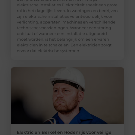
elektrische installaties Elektriciteit speelt een grote
rol in het dagelijks leven. In woningen en bedrijven
zijn elektrische installaties verantwoordelijk voor
verlichting, apparaten, machines en verschillende
technische voorzieningen. Wanneer een storing
ontstaat of wanneer een installatie uitgebreid
moet worden, is het belangrijk om een ervaren
elektricien in te schakelen. Een elektricien zorgt
ervoor dat elektrische systemen
Elektricien Berkel en Rodenrijs voor veilige