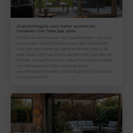
Overzichtsgids voor beter wonen en
tuinieren het hele jaar door
Creëer uw droomoase: een jaarkalender voor huis
en tuin Een comfortabel huis en een bloeiende
tuin zijn voor velen de ultieme droom. Het is de
plek waar u tot rust komt, geniet met vrienden en
familie, en uzelf kunt zijn. Maar het onderhouden
van deze persoonlijke oase kan soms
overweldigend voelen. Waar begint u? De sleutel
tot succes is niet