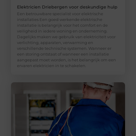
Elektricien Driebergen voor deskundige hulp
Een betrouwbare specialist voor elektrische
installaties Een goed werkende elektrische
installatie is belangrijk voor het comfort en de
veiligheid in iedere woning en onderneming.
Dagelijks maken we gebruik van elektriciteit voor
verlichting, apparaten, verwarming en
verschillende technische systemen. Wanneer er
een storing ontstaat of wanneer een installatie
aangepast moet worden, is het belangrijk om een
ervaren elektricien in te schakelen.