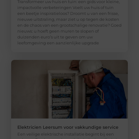
Transformeer uw huis en tuin: een gids voor kleine,
impactvolle verbeteringen Voelt uw huis of tuin
een beetje inspiratieloos? Droomt u van een frisse,
nieuwe uitstraling, maar ziet u op tegen de kosten
en de chaos van een grootschalige renovatie? Goed
nieuws: u hoeft geen muren te slopen of
duizenden euro’s uit te geven om uw
leefomgeving een aanzienlijke upgrade
Elektricien Leersum voor vakkundige service
Een veilige elektrische installatie begint bij een