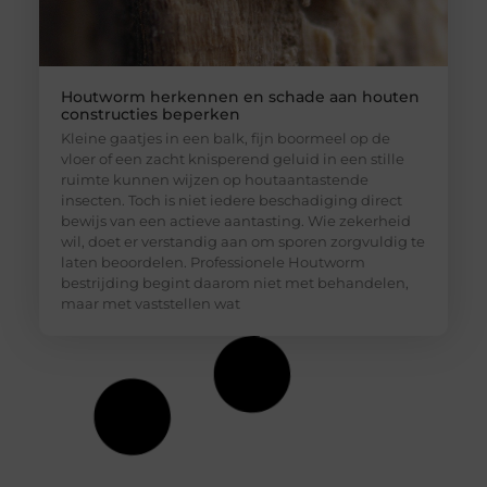
Houtworm herkennen en schade aan houten
constructies beperken
Uw privacy is voor ons van
Kleine gaatjes in een balk, fijn boormeel op de
groot belang.
vloer of een zacht knisperend geluid in een stille
Om u de best mogelijke ervaring te bieden, maken wij gebruik van
ruimte kunnen wijzen op houtaantastende
cookies en vergelijkbare technologieën. Hiermee verkrijgen we
insecten. Toch is niet iedere beschadiging direct
inzicht in het gebruik van onze website en kunnen we content en
bewijs van een actieve aantasting. Wie zekerheid
advertenties beter afstemmen op uw voorkeuren. Lees ons
wil, doet er verstandig aan om sporen zorgvuldig te
[
cookiebeleid
] voor meer informatie.
laten beoordelen. Professionele Houtworm
bestrijding begint daarom niet met behandelen,
maar met vaststellen wat
Accepteren
Weigeren
Bekijk Voorkeuren