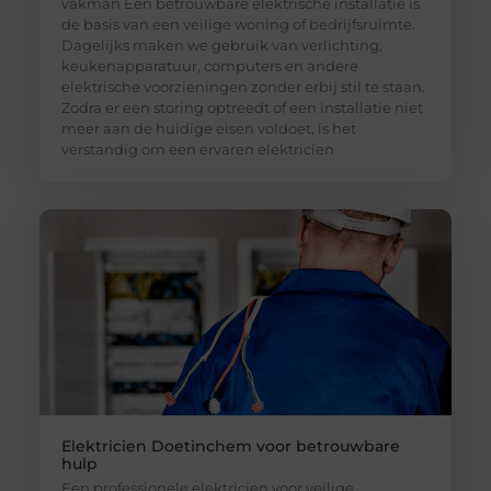
vakman Een betrouwbare elektrische installatie is
de basis van een veilige woning of bedrijfsruimte.
Dagelijks maken we gebruik van verlichting,
keukenapparatuur, computers en andere
elektrische voorzieningen zonder erbij stil te staan.
Zodra er een storing optreedt of een installatie niet
meer aan de huidige eisen voldoet, is het
verstandig om een ervaren elektricien
Elektricien Doetinchem voor betrouwbare
hulp
Een professionele elektricien voor veilige