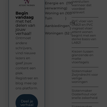
oversluiten
Energie en
(170
wanneer dat
verwarming
)
voordeel
oplevert
Begin
Woning en
(103
vandaag
Tuin
)
met het
PVC vloer van
(78
LAB21 en PVC
delen van
Aanbiedingen
)
visgraat vloer:
jouw
attent wonen
verhaal!
Woningen
(52 )
begint met een
Ontmoet
sterke basis van
LAB21
andere
schrijvers,
Kiezen tussen
vind nieuwe
glanzende en
lezers en
matte
vloertegels
geef jouw
content een
Slotenmaker
plek.
Zwijndrecht voor
Registreer en
veilige
woningen
blog mee op
ons platform.
Slotenmaker
Oosterhout voor
snelle zekerheid
Deel je
verhaal
Slotenmaker