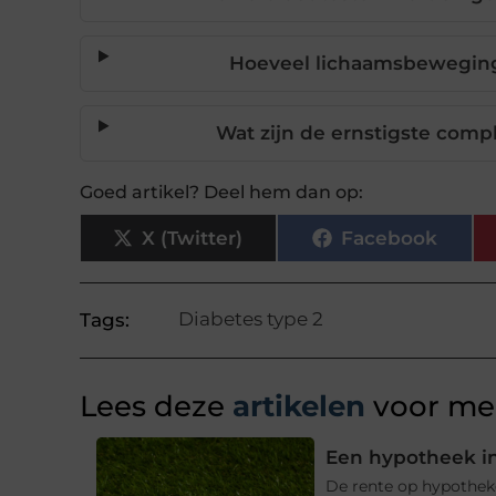
Hoeveel lichaamsbeweging 
Wat zijn de ernstigste comp
Goed artikel? Deel hem dan op:
X (Twitter)
Facebook
Diabetes type 2
Tags:
Lees deze
artikelen
voor mee
Een hypotheek in
De rente op hypotheke