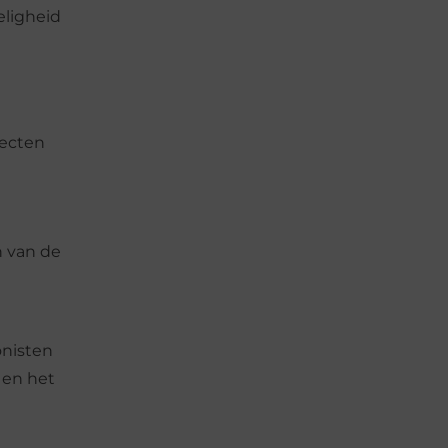
eligheid
fecten
n van de
onisten
 en het