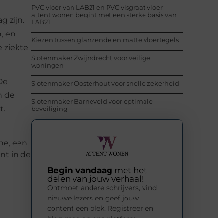
PVC vloer van LAB21 en PVC visgraat vloer:
attent wonen begint met een sterke basis van
g zijn.
LAB21
, en
Kiezen tussen glanzende en matte vloertegels
 ziekte
Slotenmaker Zwijndrecht voor veilige
woningen
De
Slotenmaker Oosterhout voor snelle zekerheid
n de
Slotenmaker Barneveld voor optimale
t.
beveiliging
ine, een
nt in de
Begin vandaag
met het
delen van jouw verhaal!
Ontmoet andere schrijvers, vind
nieuwe lezers en geef jouw
content een plek. Registreer en