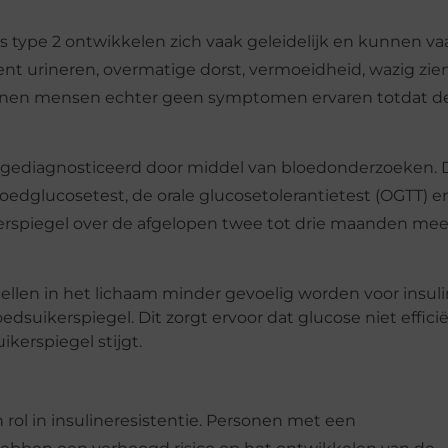
type 2 ontwikkelen zich vaak geleidelijk en kunnen vaa
 urineren, overmatige dorst, vermoeidheid, wazig zien
en mensen echter geen symptomen ervaren totdat de
l gediagnosticeerd door middel van bloedonderzoeken. 
oedglucosetest, de orale glucosetolerantietest (OGTT) e
erspiegel over de afgelopen twee tot drie maanden mee
 cellen in het lichaam minder gevoelig worden voor insul
dsuikerspiegel. Dit zorgt ervoor dat glucose niet efficië
kerspiegel stijgt.
n rol in insulineresistentie. Personen met een