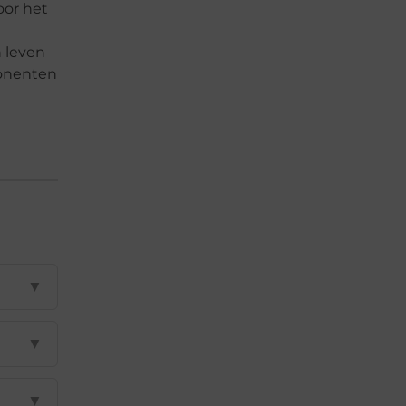
oor het
 leven
ponenten
▼
▼
▼