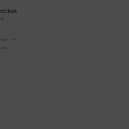
tiviteit
en
sentieel
 en
en.