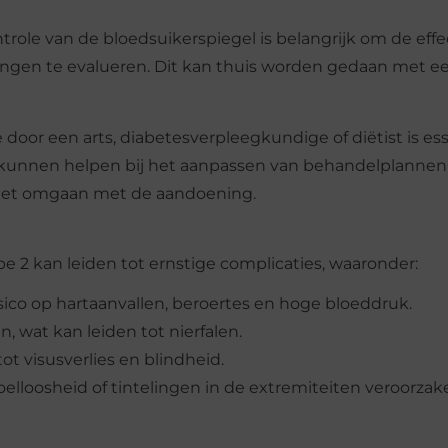
trole van de bloedsuikerspiegel is belangrijk om de effec
ingen te evalueren. Dit kan thuis worden gedaan met e
 door een arts, diabetesverpleegkundige of diëtist is es
e kunnen helpen bij het aanpassen van behandelplannen
 het omgaan met de aandoening.
 2 kan leiden tot ernstige complicaties, waaronder:
isico op hartaanvallen, beroertes en hoge bloeddruk.
n, wat kan leiden tot nierfalen.
ot visusverlies en blindheid.
oelloosheid of tintelingen in de extremiteiten veroorzak