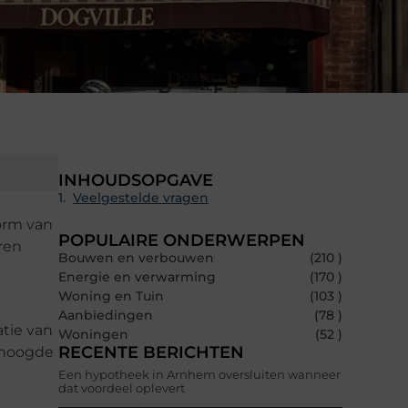
INHOUDSOPGAVE
Veelgestelde vragen
vorm van
POPULAIRE ONDERWERPEN
eren
Bouwen en verbouwen
(210 )
Energie en verwarming
(170 )
Woning en Tuin
(103 )
Aanbiedingen
(78 )
tie van
Woningen
(52 )
RECENTE BERICHTEN
erhoogde
Een hypotheek in Arnhem oversluiten wanneer
dat voordeel oplevert