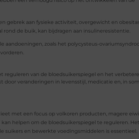
hebben een verhoogd risico op het ontwikkelen van de
gebrek aan fysieke activiteit, overgewicht en obesitas
al rond de buik, kan bijdragen aan insulineresistentie.
e aandoeningen, zoals het polycysteus-ovariumsyndr
evorderen.
het reguleren van de bloedsuikerspiegel en het verbeter
t door veranderingen in levensstijl, medicatie en, in s
dieet met een focus op volkoren producten, magere eiwi
t kan helpen om de bloedsuikerspiegel te reguleren. He
e suikers en bewerkte voedingsmiddelen is essentieel.