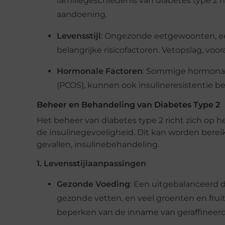
familiegeschiedenis van diabetes type 2 
aandoening.
Levensstijl
: Ongezonde eetgewoonten, een 
belangrijke risicofactoren. Vetopslag, voor
Hormonale Factoren
: Sommige hormonal
(PCOS), kunnen ook insulineresistentie b
Beheer en Behandeling van Diabetes Type 2
Het beheer van diabetes type 2 richt zich op 
de insulinegevoeligheid. Dit kan worden bereik
gevallen, insulinebehandeling.
1. Levensstijlaanpassingen
Gezonde Voeding
: Een uitgebalanceerd 
gezonde vetten, en veel groenten en frui
beperken van de inname van geraffineerd