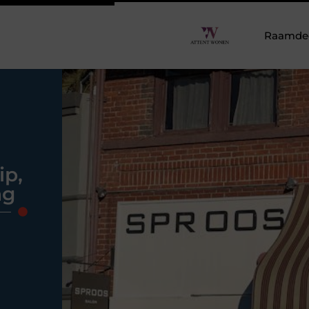
Raamdeco
ip,
ng