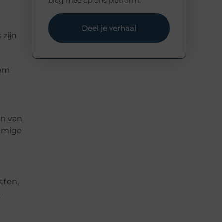
blog mee op ons platform.
Deel je verhaal
 zijn
oom
en van
ommige
tten,
t