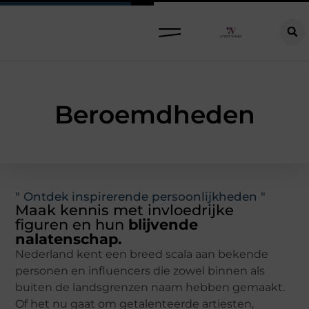
Raamdecoratie kiezen: welke oplossing past bij jouw ramen, ruimte en woonwensen?
Beroemdheden
" Ontdek inspirerende persoonlijkheden "
Maak kennis met invloedrijke
figuren en hun
blijvende
nalatenschap.
Nederland kent een breed scala aan bekende
personen en influencers die zowel binnen als
buiten de landsgrenzen naam hebben gemaakt.
Of het nu gaat om getalenteerde artiesten,