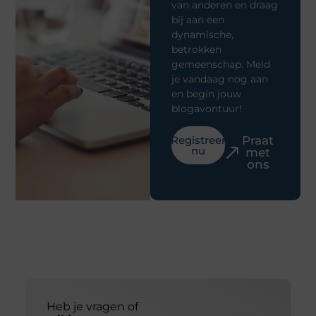
van anderen en draag
bij aan een
dynamische,
betrokken
gemeenschap. Meld
je vandaag nog aan
en begin jouw
blogavontuur!
Registreer
Praat
nu
met
ons
Heb je vragen of