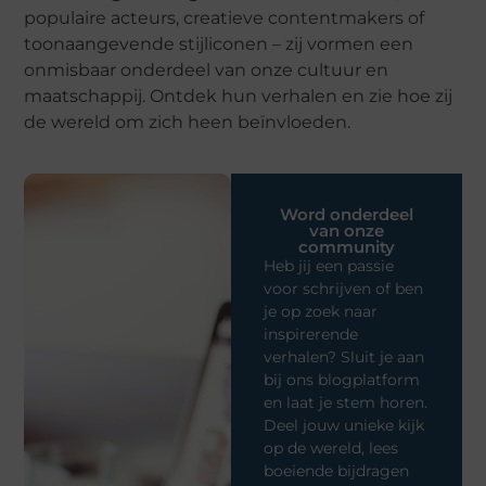
populaire acteurs, creatieve contentmakers of
toonaangevende stijliconen – zij vormen een
onmisbaar onderdeel van onze cultuur en
maatschappij. Ontdek hun verhalen en zie hoe zij
de wereld om zich heen beïnvloeden.
Word onderdeel
van onze
community
Heb jij een passie
voor schrijven of ben
je op zoek naar
inspirerende
verhalen? Sluit je aan
bij ons blogplatform
en laat je stem horen.
Deel jouw unieke kijk
op de wereld, lees
boeiende bijdragen