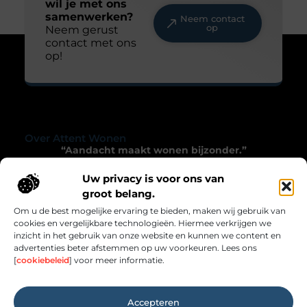
wil je met ons
samenwerken?
Neem contact
op
Neem gerust
contact met ons
op!
Over Attent Wonen
“Aandacht maakt wonen bijzonder.”
Attentwonen.nl nodigt je uit om met zorg en
Uw privacy is voor ons van
verwondering naar je leefomgeving te kijken.
groot belang.
Inspirerende blogs die het alledaagse verrijken.
Om u de best mogelijke ervaring te bieden, maken wij gebruik van
cookies en vergelijkbare technologieën. Hiermee verkrijgen we
Onze informatie
inzicht in het gebruik van onze website en kunnen we content en
advertenties beter afstemmen op uw voorkeuren. Lees ons
Links Kopen: Hoe Jij Slim Kunt Investeren in Online Autoriteit
Geld Verdienen met je Website: Zo Zet Jij Jouw Online Platform Om in Inkomsten
[
cookiebeleid
] voor meer informatie.
Bericht categorie
Accepteren