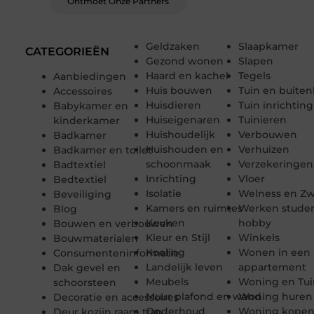
Ontmoet Onze Partners
Geldzaken
Slaapkamer
CATEGORIEËN
Gezond wonen
Slapen
Haard en kachel
Tegels
Aanbiedingen
Huis bouwen
Tuin en buiten
Accessoires
Huisdieren
Tuin inrichting
Babykamer en
Huiseigenaren
Tuinieren
kinderkamer
Huishoudelijk
Verbouwen
Badkamer
Huishouden en
Verhuizen
Badkamer en toilet
schoonmaak
Verzekeringen
Badtextiel
Inrichting
Vloer
Bedtextiel
Isolatie
Welness en 
Beveiliging
Kamers en ruimtes
Werken stude
Blog
Keuken
hobby
Bouwen en verbouwen
Kleur en Stijl
Winkels
Bouwmaterialen
Koeling
Wonen in een
Consumenteninformatie
Landelijk leven
appartement
Dak gevel en
Meubels
Woning en Tui
schoorsteen
Muur plafond en wand
Woning huren
Decoratie en accessoires
Onderhoud
Woning kope
Deur kozijn raam trap