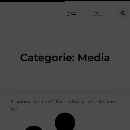
Raamdecoratie kiezen: welke oplossing past bij jouw ramen, ruimte en woonwensen?
Categorie: Media
It seems we can't find what you're looking
for.