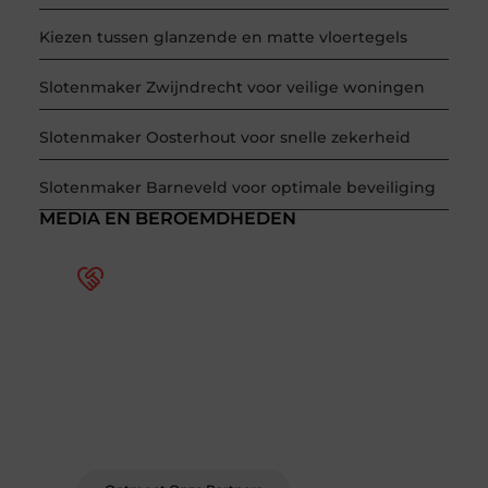
Kiezen tussen glanzende en matte vloertegels
Slotenmaker Zwijndrecht voor veilige woningen
Slotenmaker Oosterhout voor snelle zekerheid
Slotenmaker Barneveld voor optimale beveiliging
MEDIA EN BEROEMDHEDEN
Word deel van een actieve
blogcommunity
Bij ons krijg je meer dan alleen een plek om te
schrijven. Ontmoet andere schrijvers, ontvang
feedback, en laat je inspireren door de
verhalen van anderen.