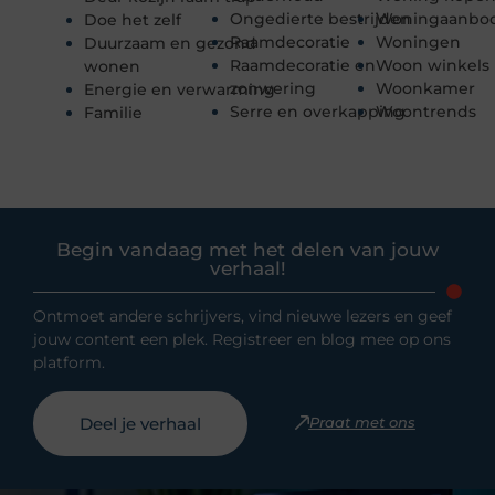
Ongedierte bestrijden
Woningaanbo
Doe het zelf
Raamdecoratie
Woningen
Duurzaam en gezond
Raamdecoratie en
Woon winkels
wonen
zonwering
Woonkamer
Energie en verwarming
Serre en overkapping
Woontrends
Familie
Begin vandaag met het delen van jouw
verhaal!
Ontmoet andere schrijvers, vind nieuwe lezers en geef
jouw content een plek. Registreer en blog mee op ons
platform.
Deel je verhaal
Praat met ons