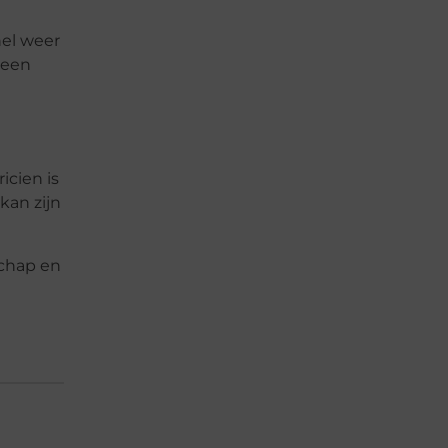
nel weer
 een
icien is
kan zijn
schap en