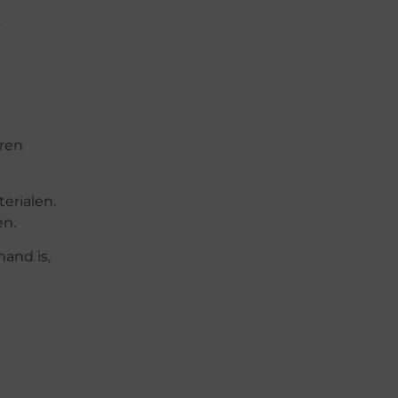
s
aren
erialen.
en.
hand is,