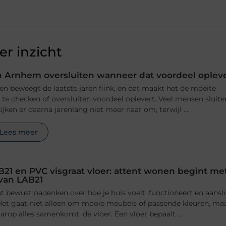
r inzicht
 Arnhem oversluiten wanneer dat voordeel oplev
n beweegt de laatste jaren flink, en dat maakt het de moeite
e checken of oversluiten voordeel oplevert. Veel mensen sluite
jken er daarna jarenlang niet meer naar om, terwijl ...
Lees meer
B21 en PVC visgraat vloer: attent wonen begint me
 van LAB21
 bewust nadenken over hoe je huis voelt, functioneert en aansl
n. Het gaat niet alleen om mooie meubels of passende kleuren, ma
rop alles samenkomt: de vloer. Een vloer bepaalt ...