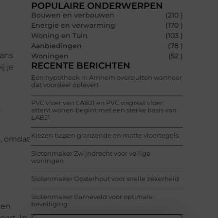
POPULAIRE ONDERWERPEN
Bouwen en verbouwen
(210 )
Energie en verwarming
(170 )
Woning en Tuin
(103 )
Aanbiedingen
(78 )
aans
Woningen
(52 )
RECENTE BERICHTEN
j je
Een hypotheek in Arnhem oversluiten wanneer
dat voordeel oplevert
PVC vloer van LAB21 en PVC visgraat vloer:
n
attent wonen begint met een sterke basis van
LAB21
Kiezen tussen glanzende en matte vloertegels
t, omdat
Slotenmaker Zwijndrecht voor veilige
woningen
Slotenmaker Oosterhout voor snelle zekerheid
Slotenmaker Barneveld voor optimale
beveiliging
een
ert. In