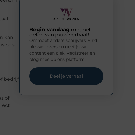
taat
Begin vandaag
met het
delen van jouw verhaal!
en kan
Ontmoet andere schrijvers, vind
isico’s
nieuwe lezers en geef jouw
content een plek. Registreer en
blog mee op ons platform.
Deel je verhaal
 bedrijf
s of
irect