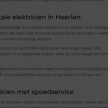
le elektricien in Heerlen
oodzakelijk. Een lokale elektricien in Heerlen kan doorg
ten de regio. Dat is vooral belangrijk bij storingen waarbi
 van een onveilige situatie.
ving en de verschillende soorten woningen goed. Van
gen in omliggende wijken: elke situatie vraagt om ee
ale elektriciens werken vaak transparant en klantgerich
eeft extra zekerheid wanneer er gewerkt wordt aan een
ricien met spoedservice
en kunnen direct veel overlast veroorzaken. Denk aan 
 doorslaat of een meterkast die niet meer goed functione