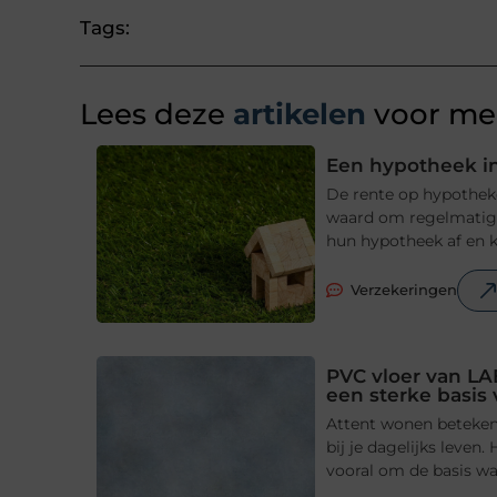
Tags:
Lees deze
artikelen
voor mee
Een hypotheek in
De rente op hypotheke
waard om regelmatig t
hun hypotheek af en ki
Verzekeringen
PVC vloer van LA
een sterke basis
Attent wonen betekent
bij je dagelijks leve
vooral om de basis waa