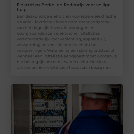
Elektricien Berkel en Rodenrijs voor veilige
hulp
Een deskundige elektricien voor iedere elektrische
situatie Elektriciteit is een onmisbaar onderdeel
van het dagelijks leven. In woningen en
bedrijfspanden zijn elektrische installaties
verantwoordelijk voor verlichting, apparatuur,
verwarming en verschillende technische
voorzieningen. Wanneer er een storing ontstaat of
wanneer een installatie aangepast moet worden, is
het belangrijk om een ervaren elektricien in te
schakelen. Een elektricien houdt zich bezig met