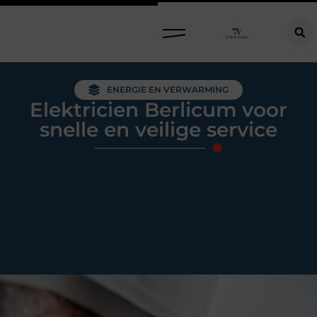
Raamdecoratie kiezen: welke oplossing past bij jouw ramen, ruimte en woonwensen?
ENERGIE EN VERWARMING
Elektricien Berlicum voor
snelle en veilige service