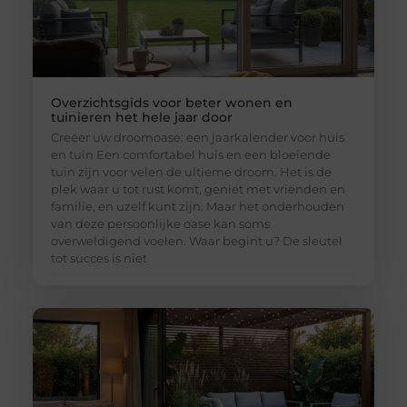
Overzichtsgids voor beter wonen en
tuinieren het hele jaar door
Creëer uw droomoase: een jaarkalender voor huis
en tuin Een comfortabel huis en een bloeiende
tuin zijn voor velen de ultieme droom. Het is de
plek waar u tot rust komt, geniet met vrienden en
familie, en uzelf kunt zijn. Maar het onderhouden
van deze persoonlijke oase kan soms
overweldigend voelen. Waar begint u? De sleutel
tot succes is niet