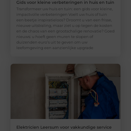
Gids voor kleine verbeteringen in huis en tuin
Transformeer uw huis en tuin: een gids voor kleine,
impactvolle verbeteringen Voelt uw huis of tuin
een beetje inspiratieloos? Droomt u van een frisse,
nieuwe uitstraling, maar ziet u op tegen de kosten
en de chaos van een grootschalige renovatie? Goed
nieuws: u hoeft geen muren te slopen of
duizenden euro’s uit te geven om uw
leefomgeving een aanzienlijke upgrade
Elektricien Leersum voor vakkundige service