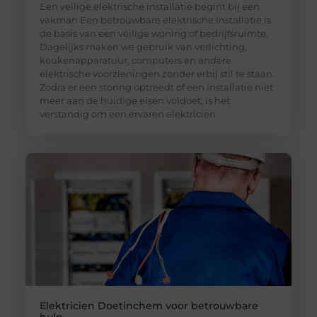
Een veilige elektrische installatie begint bij een
vakman Een betrouwbare elektrische installatie is
de basis van een veilige woning of bedrijfsruimte.
Dagelijks maken we gebruik van verlichting,
keukenapparatuur, computers en andere
elektrische voorzieningen zonder erbij stil te staan.
Zodra er een storing optreedt of een installatie niet
meer aan de huidige eisen voldoet, is het
verstandig om een ervaren elektricien
Elektricien Doetinchem voor betrouwbare
hulp