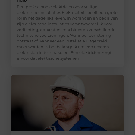
Een professionele elektricien voor veilige
elektrische installaties Elektriciteit speelt een grote
rol in het dagelijks leven. In woningen en bedrijven
zijn elektrische installaties verantwoordelijk voor
verlichting, apparaten, machines en verschillende
technische voorzieningen. Wanneer een storing
ontstaat of wanneer een installatie uitgebreid
moet worden, is het belangrijk om een ervaren
elektricien in te schakelen. Een elektricien zorgt
ervoor dat elektrische systemen