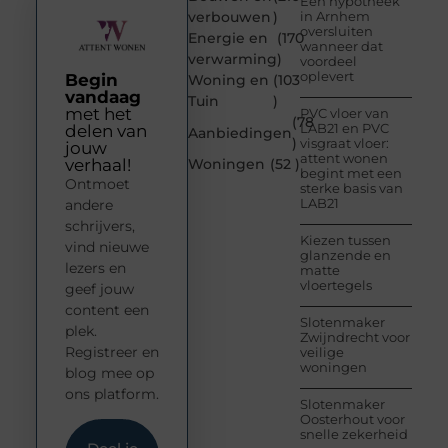
Een hypotheek
verbouwen
)
in Arnhem
oversluiten
Energie en
(170
wanneer dat
verwarming
)
voordeel
oplevert
Begin
Woning en
(103
vandaag
Tuin
)
met het
PVC vloer van
(78
LAB21 en PVC
delen van
Aanbiedingen
)
visgraat vloer:
jouw
attent wonen
verhaal!
Woningen
(52 )
begint met een
Ontmoet
sterke basis van
LAB21
andere
schrijvers,
Kiezen tussen
vind nieuwe
glanzende en
lezers en
matte
vloertegels
geef jouw
content een
Slotenmaker
plek.
Zwijndrecht voor
Registreer en
veilige
woningen
blog mee op
ons platform.
Slotenmaker
Oosterhout voor
snelle zekerheid