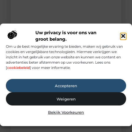
Uw privacy is voor ons van
Praktische gids voor binnenklimaat en
groot belang.
buitenruimte
Om u de best mogelijke ervaring te bieden, maken wij gebruik van
Creëer de perfecte harmonie tussen binnen en
cookies en vergelijkbare technologieën. Hiermee verkrijgen we
buiten Een comfortabel huis is meer dan alleen
inzicht in het gebruik van onze website en kunnen we content en
een dak boven ons hoofd; het is een toevluchtsoord
advertenties beter afstemmen op uw voorkeuren. Lees ons
waar we tot rust komen. De kwaliteit van ons leven
[
cookiebeleid
] voor meer informatie.
wordt sterk beïnvloed door onze directe omgeving.
Dit geldt niet alleen voor de sfeer binnenshuis,
maar ook voor de buitenruimte die we tot onze
Accepteren
beschikking hebben,
Weigeren
Bekijk Voorkeuren