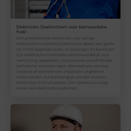
Elektricien Doetinchem voor betrouwbare
hulp
Een professionele elektricien voor veilige
elektrische installaties Elektriciteit speelt een grote
rol in het dagelijks leven. In woningen en bedrijven
zijn elektrische installaties verantwoordelijk voor
verlichting, apparaten, machines en verschillende
technische voorzieningen. Wanneer een storing
ontstaat of wanneer een installatie uitgebreid
moet worden, is het belangrijk om een ervaren
elektricien in te schakelen. Een elektricien zorgt
ervoor dat elektrische systemen