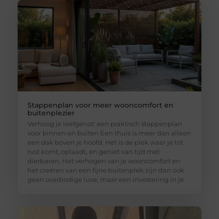
Stappenplan voor meer wooncomfort en
buitenplezier
Verhoog je leefgenot: een praktisch stappenplan
voor binnen en buiten Een thuis is meer dan alleen
een dak boven je hoofd. Het is de plek waar je tot
rust komt, oplaadt, en geniet van tijd met
dierbaren. Het verhogen van je wooncomfort en
het creëren van een fijne buitenplek zijn dan ook
geen overbodige luxe, maar een investering in je