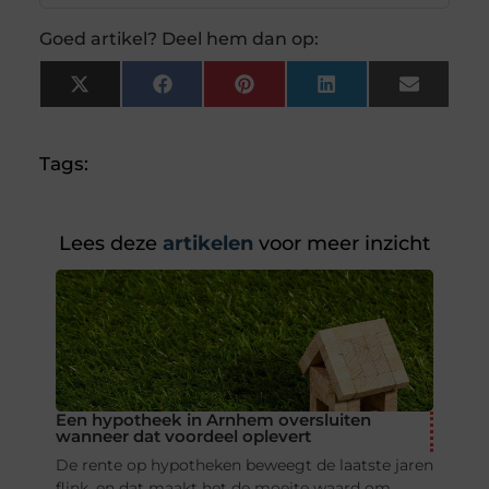
Goed artikel? Deel hem dan op:
X
Facebook
Pinterest
LinkedIn
Email
(Twitter)
Tags:
Lees deze
artikelen
voor meer inzicht
Een hypotheek in Arnhem oversluiten
wanneer dat voordeel oplevert
De rente op hypotheken beweegt de laatste jaren
flink, en dat maakt het de moeite waard om