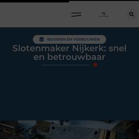
Raamdecoratie kiezen: welke oplossing past bij jouw ramen, ruimte en woonwensen?
BOUWEN EN VERBOUWEN
Slotenmaker Nijkerk: snel
en betrouwbaar