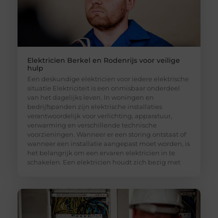
Elektricien Berkel en Rodenrijs voor veilige
hulp
Een deskundige elektricien voor iedere elektrische
situatie Elektriciteit is een onmisbaar onderdeel
van het dagelijks leven. In woningen en
bedrijfspanden zijn elektrische installaties
verantwoordelijk voor verlichting, apparatuur,
verwarming en verschillende technische
voorzieningen. Wanneer er een storing ontstaat of
wanneer een installatie aangepast moet worden, is
het belangrijk om een ervaren elektricien in te
schakelen. Een elektricien houdt zich bezig met