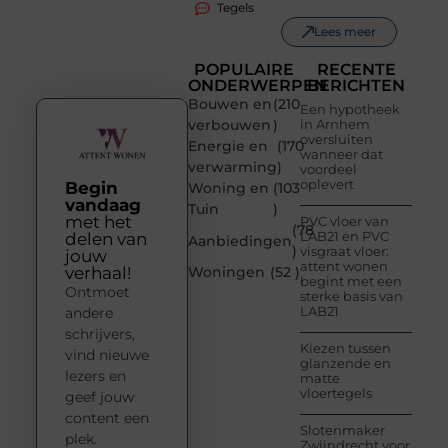
Tegels
Lees meer
POPULAIRE
RECENTE
ONDERWERPEN
BERICHTEN
Bouwen en
(210
Een hypotheek
verbouwen
)
in Arnhem
oversluiten
Energie en
(170
wanneer dat
verwarming
)
voordeel
oplevert
Begin
Woning en
(103
vandaag
Tuin
)
met het
PVC vloer van
(78
LAB21 en PVC
delen van
Aanbiedingen
)
visgraat vloer:
jouw
attent wonen
verhaal!
Woningen
(52 )
begint met een
Ontmoet
sterke basis van
LAB21
andere
schrijvers,
Kiezen tussen
vind nieuwe
glanzende en
lezers en
matte
vloertegels
geef jouw
content een
Slotenmaker
plek.
Zwijndrecht voor