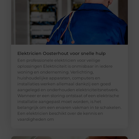
Elektricien Oosterhout voor snelle hulp
Een professionele elektricien voor veilige
oplossingen Elektriciteit is onmisbaar in iedere
woning en onderneming. Verlichting,
huishoudelijke apparaten, computers en
installaties werken allemaal dankzij een goed
aangelegd en onderhouden elektriciteitsnetwerk.
Wanneer er een storing ontstaat of een elektrische
installatie aangepast moet worden, is het
belangrijk om een ervaren vakman in te schakelen.
Een elektricien beschikt over de kennis en
vaardigheden om