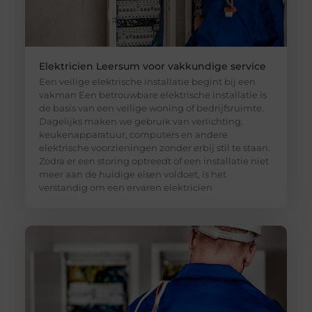
Elektricien Leersum voor vakkundige service
Een veilige elektrische installatie begint bij een
vakman Een betrouwbare elektrische installatie is
de basis van een veilige woning of bedrijfsruimte.
Dagelijks maken we gebruik van verlichting,
keukenapparatuur, computers en andere
elektrische voorzieningen zonder erbij stil te staan.
Zodra er een storing optreedt of een installatie niet
meer aan de huidige eisen voldoet, is het
verstandig om een ervaren elektricien