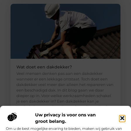
Wat doet een dakdekker?
Veel mensen denken pas aan een dakdekker
wanneer er een lekkage ontstaat. Toch doet een
dakdekker veel meer dan alleen het repareren van
een beschadigd dak. In dit blog gaan we daar
dieper op in. Voor welke werkzaamheden schakel
je een dakdekker in? Een dakdekker kan je
inschakelen voor uiteenlopende werkzaamheden,
zoals: · Het opsporen en repareren
Uw privacy is voor ons van
groot belang.
Om u de best mogelijke ervaring te bieden, maken wij gebruik van