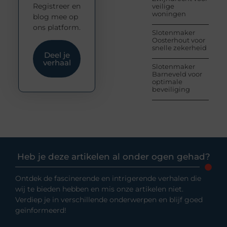
Registreer en
veilige
woningen
blog mee op
ons platform.
Slotenmaker
Oosterhout voor
snelle zekerheid
Deel je
verhaal
Slotenmaker
Barneveld voor
optimale
beveiliging
Heb je deze artikelen al onder ogen gehad?
Ontdek de fascinerende en intrigerende verhalen die
wij te bieden hebben en mis onze artikelen niet.
Verdiep je in verschillende onderwerpen en blijf goed
geïnformeerd!