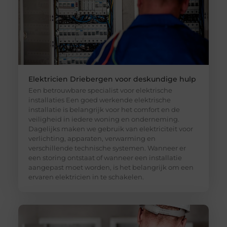
Elektricien Driebergen voor deskundige hulp
Een betrouwbare specialist voor elektrische
installaties Een goed werkende elektrische
installatie is belangrijk voor het comfort en de
veiligheid in iedere woning en onderneming.
Dagelijks maken we gebruik van elektriciteit voor
verlichting, apparaten, verwarming en
verschillende technische systemen. Wanneer er
een storing ontstaat of wanneer een installatie
aangepast moet worden, is het belangrijk om een
ervaren elektricien in te schakelen.