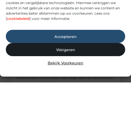
cookies en vergelijkbare technologieën. Hiermee verkrijgen we
inzicht in het gebruik van onze website en kunnen we content en
advertenties beter afstemmen op uw voorkeuren. Lees ons
[
cookiebeleid
] voor meer informatie.
Accepteren
Weigeren
Elektricien Amersfoort voor storingen en
Bekijk Voorkeuren
spoedgevallen
Elektriciteit: onmisbaar maar vaak onderschat
Elektriciteit is iets waar we dagelijks op vertrouwen
zonder er echt bij stil te staan. Lampen, apparaten,
internet en verwarmingssystemen: alles werkt
dankzij een goed functionerende elektrische
installatie. Zodra er een storing ontstaat, merk je
pas hoe afhankelijk je ervan bent. Een elektricien
zorgt ervoor dat deze installaties veilig worden
aangelegd en correct blijven werken.