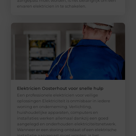
aangepast moet worden, is het belangrijk om een
ervaren elektricien in te schakelen.
Elektricien Oosterhout voor snelle hulp
Een professionele elektricien voor veilige
oplossingen Elektriciteit is onmisbaar in iedere
woning en onderneming. Verlichting,
huishoudelijke apparaten, computers en
installaties werken allemaal dankzij een goed
aangelegd en onderhouden elektriciteitsnetwerk.
Wanneer er een storing ontstaat of een elektrische
installatie aangepast moet worden, is het