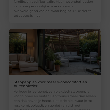
familie, en uzelf kunt zijn. Maar het onderhouden
van deze persoonlijke oase kan soms
overweldigend voelen. Waar begint u? De sleutel
tot succes is niet
Stappenplan voor meer wooncomfort en
buitenplezier
Verhoog je leefgenot: een praktisch stappenplan
voor binnen en buiten Een thuis is meer dan alleen
een dak boven je hoofd. Het is de plek waar je tot
rust komt, oplaadt, en geniet van tijd met
dierbaren. Het verhogen van je wooncomfort en