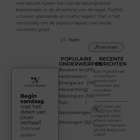
veel keuzes kijken. Een van de belangrijkste
beslissingen is de afwerking van de tegel. Twijfelt
u tussen glanzende en matte tegels? Dan is het
verstandig om de eigenschappen van beide
varianten goed ...
Tegels
Lees meer
POPULAIRE
RECENTE
ONDERWERPEN
BERICHTEN
Bouwen en
(210
Een hypotheek
verbouwen
)
in Arnhem
oversluiten
Energie en
(170
wanneer dat
verwarming
)
voordeel
oplevert
Begin
Woning en
(103
vandaag
Tuin
)
met het
PVC vloer van
(78
LAB21 en PVC
delen van
Aanbiedingen
)
visgraat vloer:
jouw
attent wonen
verhaal!
Woningen
(52 )
begint met een
Ontmoet
sterke basis van
LAB21
andere