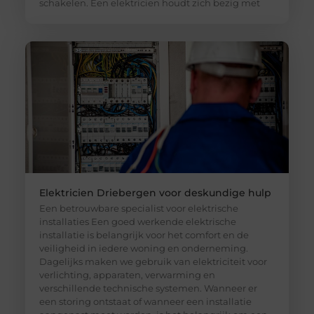
schakelen. Een elektricien houdt zich bezig met
Elektricien Driebergen voor deskundige hulp
Een betrouwbare specialist voor elektrische
installaties Een goed werkende elektrische
installatie is belangrijk voor het comfort en de
veiligheid in iedere woning en onderneming.
Dagelijks maken we gebruik van elektriciteit voor
verlichting, apparaten, verwarming en
verschillende technische systemen. Wanneer er
een storing ontstaat of wanneer een installatie