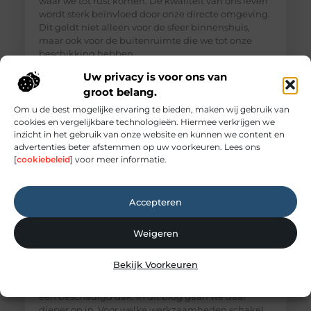
waar we tot rust komen. De kwaliteit van ons leven
wordt sterk beïnvloed door onze directe omgeving.
Dit geldt niet alleen voor de sfeer binnenshuis,
maar ook voor de buitenruimte die we tot onze
beschikking hebben,
Uw privacy is voor ons van
groot belang.
Om u de best mogelijke ervaring te bieden, maken wij gebruik van
cookies en vergelijkbare technologieën. Hiermee verkrijgen we
inzicht in het gebruik van onze website en kunnen we content en
advertenties beter afstemmen op uw voorkeuren. Lees ons
[
cookiebeleid
] voor meer informatie.
Accepteren
Weigeren
Wat doet een dakdekker?
Veel mensen denken pas aan een dakdekker
Bekijk Voorkeuren
wanneer er een lekkage ontstaat. Toch doet een
dakdekker veel meer dan alleen het repareren van
een beschadigd dak. In dit blog gaan we daar
dieper op in. Voor welke werkzaamheden schakel