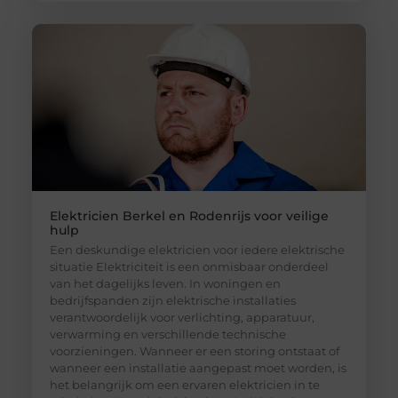
Elektricien Berkel en Rodenrijs voor veilige
hulp
Een deskundige elektricien voor iedere elektrische
situatie Elektriciteit is een onmisbaar onderdeel
van het dagelijks leven. In woningen en
bedrijfspanden zijn elektrische installaties
verantwoordelijk voor verlichting, apparatuur,
verwarming en verschillende technische
voorzieningen. Wanneer er een storing ontstaat of
wanneer een installatie aangepast moet worden, is
het belangrijk om een ervaren elektricien in te