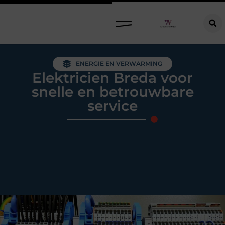
Raamdecoratie kiezen: welke oplossing past bij jouw ramen, ruimte en woonwensen?
ENERGIE EN VERWARMING
Elektricien Breda voor
snelle en betrouwbare
service