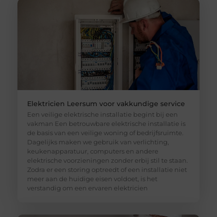
Elektricien Leersum voor vakkundige service
Een veilige elektrische installatie begint bij een
vakman Een betrouwbare elektrische installatie is
de basis van een veilige woning of bedrijfsruimte.
Dagelijks maken we gebruik van verlichting,
keukenapparatuur, computers en andere
elektrische voorzieningen zonder erbij stil te staan.
Zodra er een storing optreedt of een installatie niet
meer aan de huidige eisen voldoet, is het
verstandig om een ervaren elektricien