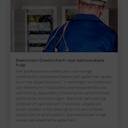
Elektricien Doetinchem voor betrouwbare
hulp
Een professionele elektricien voor veilige
elektrische installaties Elektriciteit speelt een grote
rol in het dagelijks leven. In woningen en bedrijven
zijn elektrische installaties verantwoordelijk voor
verlichting, apparaten, machines en verschillende
technische voorzieningen. Wanneer een storing
ontstaat of wanneer een installatie uitgebreid
moet worden, is het belangrijk om een ervaren
elektricien in te schakelen. Een elektricien zorgt
ervoor dat elektrische systemen