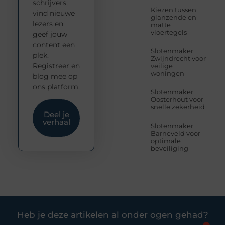
schrijvers,
Kiezen tussen
vind nieuwe
glanzende en
lezers en
matte
vloertegels
geef jouw
content een
Slotenmaker
plek.
Zwijndrecht voor
Registreer en
veilige
woningen
blog mee op
ons platform.
Slotenmaker
Oosterhout voor
snelle zekerheid
Deel je
verhaal
Slotenmaker
Barneveld voor
optimale
beveiliging
Heb je deze artikelen al onder ogen gehad?