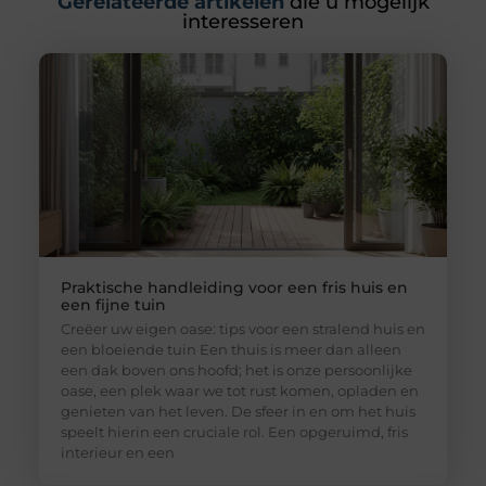
Gerelateerde artikelen
die u mogelijk
interesseren
Praktische handleiding voor een fris huis en
een fijne tuin
Creëer uw eigen oase: tips voor een stralend huis en
een bloeiende tuin Een thuis is meer dan alleen
een dak boven ons hoofd; het is onze persoonlijke
oase, een plek waar we tot rust komen, opladen en
genieten van het leven. De sfeer in en om het huis
speelt hierin een cruciale rol. Een opgeruimd, fris
interieur en een