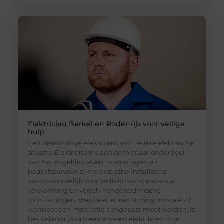
Elektricien Berkel en Rodenrijs voor veilige
hulp
Een deskundige elektricien voor iedere elektrische
situatie Elektriciteit is een onmisbaar onderdeel
van het dagelijks leven. In woningen en
bedrijfspanden zijn elektrische installaties
verantwoordelijk voor verlichting, apparatuur,
verwarming en verschillende technische
voorzieningen. Wanneer er een storing ontstaat of
wanneer een installatie aangepast moet worden, is
het belangrijk om een ervaren elektricien in te