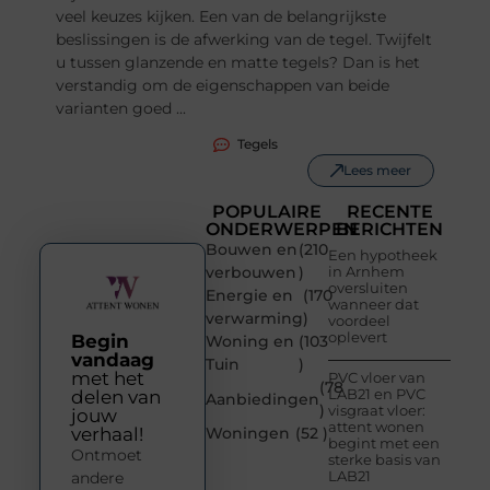
veel keuzes kijken. Een van de belangrijkste
beslissingen is de afwerking van de tegel. Twijfelt
u tussen glanzende en matte tegels? Dan is het
verstandig om de eigenschappen van beide
varianten goed ...
Tegels
Lees meer
POPULAIRE
RECENTE
ONDERWERPEN
BERICHTEN
Bouwen en
(210
Een hypotheek
verbouwen
)
in Arnhem
oversluiten
Energie en
(170
wanneer dat
verwarming
)
voordeel
oplevert
Begin
Woning en
(103
vandaag
Tuin
)
met het
PVC vloer van
(78
LAB21 en PVC
delen van
Aanbiedingen
)
visgraat vloer:
jouw
attent wonen
verhaal!
Woningen
(52 )
begint met een
Ontmoet
sterke basis van
LAB21
andere