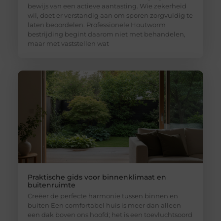
bewijs van een actieve aantasting. Wie zekerheid
wil, doet er verstandig aan om sporen zorgvuldig te
laten beoordelen. Professionele Houtworm
bestrijding begint daarom niet met behandelen,
maar met vaststellen wat
Praktische gids voor binnenklimaat en
buitenruimte
Creëer de perfecte harmonie tussen binnen en
buiten Een comfortabel huis is meer dan alleen
een dak boven ons hoofd; het is een toevluchtsoord