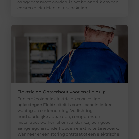
aangepast moet worden, is het belangrijk om een
ervaren elektricien in te schakelen.
Elektricien Oosterhout voor snelle hulp
Een professionele elektricien voor veilige
oplossingen Elektriciteit is onmisbaar in iedere
woning en onderneming. Verlichting,
huishoudelijke apparaten, computers en
installaties werken allemaal dankzij een goed
aangelegd en onderhouden elektriciteitsnetwerk.
Wanneer er een storing ontstaat of een elektrische