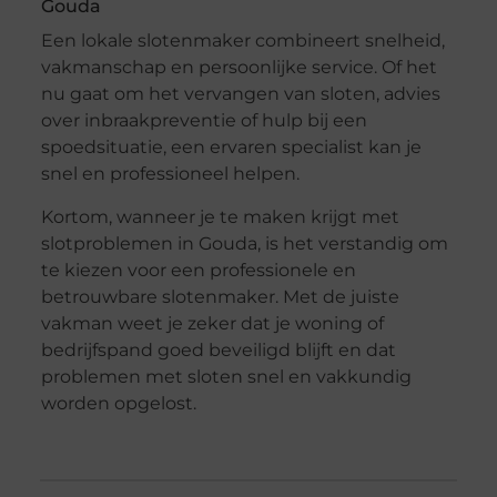
Gouda
Een lokale slotenmaker combineert snelheid,
vakmanschap en persoonlijke service. Of het
nu gaat om het vervangen van sloten, advies
over inbraakpreventie of hulp bij een
spoedsituatie, een ervaren specialist kan je
snel en professioneel helpen.
Kortom, wanneer je te maken krijgt met
slotproblemen in Gouda, is het verstandig om
te kiezen voor een professionele en
betrouwbare slotenmaker. Met de juiste
vakman weet je zeker dat je woning of
bedrijfspand goed beveiligd blijft en dat
problemen met sloten snel en vakkundig
worden opgelost.