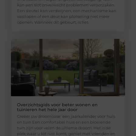
kan een slot onverwacht problemen veroorzaken.
Een sleutel kan verdwijnen, een mechanisme kan
vastlopen of een deur kan plotseling niet meer
openen. Wanneer dit gebeurt, is het
Overzichtsgids voor beter wonen en
tuinieren het hele jaar door
Creëer uw droomoase: een jaarkalender voor huis
en tuin Een comfortabel huis en een bloeiende
tuin zijn voor velen de ultieme droom. Het is de
plek waar u tot rust komt, geniet met vrienden en