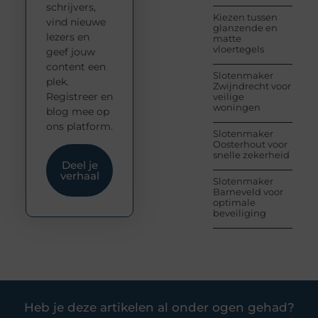
schrijvers,
Kiezen tussen
vind nieuwe
glanzende en
lezers en
matte
vloertegels
geef jouw
content een
Slotenmaker
plek.
Zwijndrecht voor
Registreer en
veilige
woningen
blog mee op
ons platform.
Slotenmaker
Oosterhout voor
snelle zekerheid
Deel je
verhaal
Slotenmaker
Barneveld voor
optimale
beveiliging
Heb je deze artikelen al onder ogen gehad?