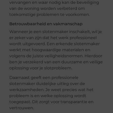
vervangen en waar nodig kan de beveiliging
van de woning worden verbeterd om
toekomstige problemen te voorkomen.
Betrouwbaarheid en vakmanschap
Wanneer je een slotenmaker inschakelt, wil je
er zeker van zijn dat het werk professioneel
wordt uitgevoerd. Een erkende slotenmaker
werkt met hoogwaardige materialen en
volgens de juiste veiligheidsnormen. Hierdoor
ben je verzekerd van een duurzame en veilige
oplossing voor je slotprobleem.
Daarnaast geeft een professionele
slotenmaker duidelijke uitleg over de
werkzaamheden. Je weet precies wat het
probleem is en welke oplossing wordt
toegepast. Dit zorgt voor transparantie en
vertrouwen.