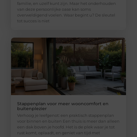
familie, en uzelf kunt zijn. Maar het onderhouden
van deze persoonlijke oase kan soms
overweldigend voelen. Waar begint u? De sleutel
tot succes is niet
Stappenplan voor meer wooncomfort en
buitenplezier
Verhoog je leefgenot: een praktisch stappenplan
voor binnen en buiten Een thuis is meer dan alleen
een dak boven je hoofd. Het is de plek waar je tot
rust komt, oplaadt, en geniet van tijd met