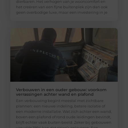
dierbaren. Het verhogen van je wooncomfort en
het creëren van een fijne buitenplek zijn dan ook
geen overbodige luxe, maar een investering in je
Verbouwen in een ouder gebouw: voorkom
verrassingen achter wand en plafond
Een verbouwing begint meestal met zichtbare
plannen: een nieuwe indeling, betere isolatie of
een moderne installatie. Wat zich achter een wand,
boven een plafond of rond oude leidingen bevindt,
blijft echter vaak buiten beeld. Zeker bij gebouwen
van vóór 1994 kan dat risico’s opleveren. Een