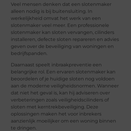
Veel mensen denken dat een slotenmaker
alleen nodig is bij buitensluiting. In
werkelijkheid omvat het werk van een
slotenmaker veel meer. Een professionele
slotenmaker kan sloten vervangen, cilinders
installeren, defecte sloten repareren en advies
geven over de beveiliging van woningen en
bedrijfspanden.
Daarnaast speelt inbraakpreventie een
belangrijke rol. Een ervaren slotenmaker kan
beoordelen of je huidige sloten nog voldoen
aan de moderne veiligheidsnormen. Wanneer
dat niet het geval is, kan hij adviseren over
verbeteringen zoals veiligheidscilinders of
sloten met kerntrekbeveiliging. Deze
oplossingen maken het voor inbrekers
aanzienlijk moeilijker om een woning binnen
te dringen.