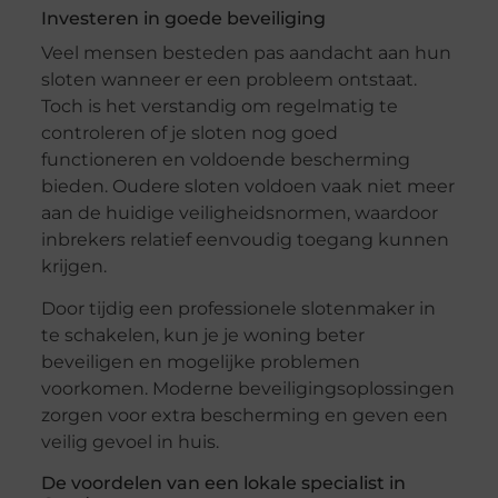
Investeren in goede beveiliging
Veel mensen besteden pas aandacht aan hun
sloten wanneer er een probleem ontstaat.
Toch is het verstandig om regelmatig te
controleren of je sloten nog goed
functioneren en voldoende bescherming
bieden. Oudere sloten voldoen vaak niet meer
aan de huidige veiligheidsnormen, waardoor
inbrekers relatief eenvoudig toegang kunnen
krijgen.
Door tijdig een professionele slotenmaker in
te schakelen, kun je je woning beter
beveiligen en mogelijke problemen
voorkomen. Moderne beveiligingsoplossingen
zorgen voor extra bescherming en geven een
veilig gevoel in huis.
De voordelen van een lokale specialist in