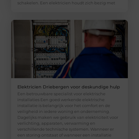
schakelen. Een elektricien houdt zich bezig met
Elektricien Driebergen voor deskundige hulp
Een betrouwbare specialist voor elektrische
installaties Een goed werkende elektrische
installatie is belangrijk voor het comfort en de
veiligheid in iedere woning en onderneming.
Dagelijks maken we gebruik van elektriciteit voor
verlichting, apparaten, verwarming en
verschillende technische systemen. Wanneer er
een storing ontstaat of wanneer een installatie