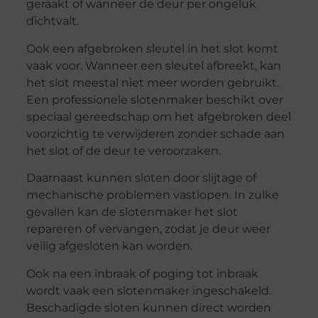
geraakt of wanneer de deur per ongeluk
dichtvalt.
Ook een afgebroken sleutel in het slot komt
vaak voor. Wanneer een sleutel afbreekt, kan
het slot meestal niet meer worden gebruikt.
Een professionele slotenmaker beschikt over
speciaal gereedschap om het afgebroken deel
voorzichtig te verwijderen zonder schade aan
het slot of de deur te veroorzaken.
Daarnaast kunnen sloten door slijtage of
mechanische problemen vastlopen. In zulke
gevallen kan de slotenmaker het slot
repareren of vervangen, zodat je deur weer
veilig afgesloten kan worden.
Ook na een inbraak of poging tot inbraak
wordt vaak een slotenmaker ingeschakeld.
Beschadigde sloten kunnen direct worden