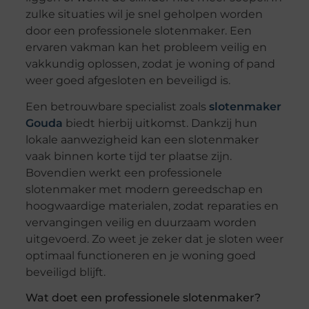
zulke situaties wil je snel geholpen worden
door een professionele slotenmaker. Een
ervaren vakman kan het probleem veilig en
vakkundig oplossen, zodat je woning of pand
weer goed afgesloten en beveiligd is.
Een betrouwbare specialist zoals
slotenmaker
Gouda
biedt hierbij uitkomst. Dankzij hun
lokale aanwezigheid kan een slotenmaker
vaak binnen korte tijd ter plaatse zijn.
Bovendien werkt een professionele
slotenmaker met modern gereedschap en
hoogwaardige materialen, zodat reparaties en
vervangingen veilig en duurzaam worden
uitgevoerd. Zo weet je zeker dat je sloten weer
optimaal functioneren en je woning goed
beveiligd blijft.
Wat doet een professionele slotenmaker?