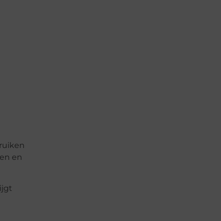
bruiken
len en
ijgt