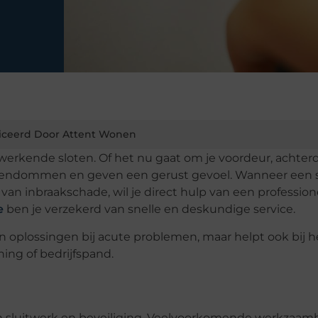
iceerd Door Attent Wonen
d werkende sloten. Of het nu gaat om je voordeur, achter
gendommen en geven een gerust gevoel. Wanneer een s
is van inbraakschade, wil je direct hulp van een profession
e
ben je verzekerd van snelle en deskundige service.
n oplossingen bij acute problemen, maar helpt ook bij h
ning of bedrijfspand.
 en sluitwerk en beveiliging. Veelvoorkomende werkzaa