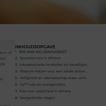
INHOUDSOPGAVE
Wat doet een slotenmaker?
deur of
Spoedservice in Almere
lot
ele
Inbraakschade herstellen en beveiliging verbeteren
Waarom kiezen voor een lokale slotenmaker in Almere?
Veiligheid en vakmanschap staan centraal
et
24/7 hulp bij noodgevallen
Kies voor zekerheid in Almere
Veelgestelde vragen
mheden