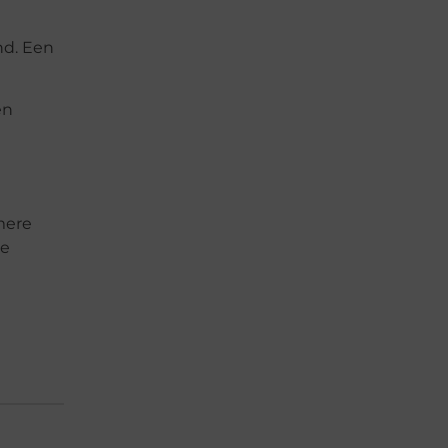
nd. Een
en
lmere
je