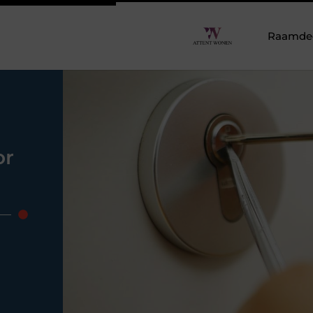
Raamdeco
or