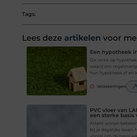
Tags:
Lees deze
artikelen
voor mee
Een hypotheek in
De rente op hypotheke
waard om regelmatig t
hun hypotheek af en ki
Verzekeringen
PVC vloer van LA
een sterke basis
Attent wonen betekent
bij je dagelijks leve
vooral om de basis waa