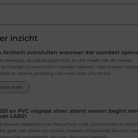
r inzicht
 Arnhem oversluiten wanneer dat voordeel oplev
n beweegt de laatste jaren flink, en dat maakt het de moeite
e checken of oversluiten voordeel oplevert. Veel mensen sluite
jken er daarna jarenlang niet meer naar om, terwijl ...
Lees meer
B21 en PVC visgraat vloer: attent wonen begint me
 van LAB21
 bewust nadenken over hoe je huis voelt, functioneert en aansl
n. Het gaat niet alleen om mooie meubels of passende kleuren, ma
rop alles samenkomt: de vloer. Een vloer bepaalt ...