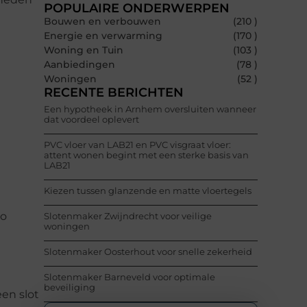
POPULAIRE ONDERWERPEN
Bouwen en verbouwen
(210 )
Energie en verwarming
(170 )
Woning en Tuin
(103 )
Aanbiedingen
(78 )
Woningen
(52 )
RECENTE BERICHTEN
Een hypotheek in Arnhem oversluiten wanneer
dat voordeel oplevert
PVC vloer van LAB21 en PVC visgraat vloer:
attent wonen begint met een sterke basis van
LAB21
Kiezen tussen glanzende en matte vloertegels
Zo
Slotenmaker Zwijndrecht voor veilige
woningen
Slotenmaker Oosterhout voor snelle zekerheid
Slotenmaker Barneveld voor optimale
beveiliging
een slot