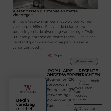
Kiezen tussen glanzende en matte
vloertegels
Bij het uitzoeken van een nieuwe vloer komen
veel keuzes kijken. Een van de belangrijkste
beslissingen is de afwerking van de tegel. Twijfelt
u tussen glanzende en matte tegels? Dan is het
verstandig om de eigenschappen van beide
varianten goed ...
Tegels
Lees meer
POPULAIRE
RECENTE
ONDERWERPEN
BERICHTEN
Bouwen en
(210
Een hypotheek
verbouwen
)
in Arnhem
oversluiten
Energie en
(170
wanneer dat
verwarming
)
voordeel
oplevert
Begin
Woning en
(103
vandaag
Tuin
)
met het
PVC vloer van
(78