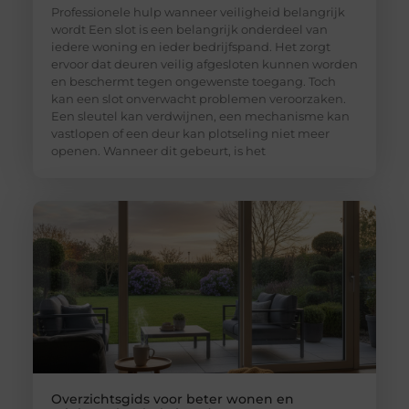
Professionele hulp wanneer veiligheid belangrijk
wordt Een slot is een belangrijk onderdeel van
iedere woning en ieder bedrijfspand. Het zorgt
ervoor dat deuren veilig afgesloten kunnen worden
en beschermt tegen ongewenste toegang. Toch
kan een slot onverwacht problemen veroorzaken.
Een sleutel kan verdwijnen, een mechanisme kan
vastlopen of een deur kan plotseling niet meer
openen. Wanneer dit gebeurt, is het
Overzichtsgids voor beter wonen en