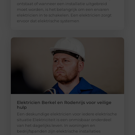
ontstaat of wanneer een installatie uitgebreid
moet worden, is het belangrijk om een ervaren
elektricien in te schakelen. Een elektricien zorgt
ervoor dat elektrische systemen
Elektricien Berkel en Rodenrijs voor veilige
hulp
Een deskundige elektricien voor iedere elektrische
situatie Elektriciteit is een onmisbaar onderdeel
van het dagelijks leven. In woningen en
bedrijfspanden zijn elektrische installaties