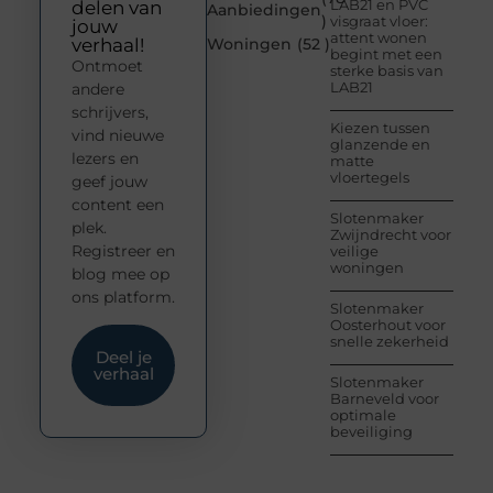
LAB21 en PVC
delen van
Aanbiedingen
)
visgraat vloer:
jouw
attent wonen
verhaal!
Woningen
(52 )
begint met een
Ontmoet
sterke basis van
LAB21
andere
schrijvers,
Kiezen tussen
vind nieuwe
glanzende en
lezers en
matte
vloertegels
geef jouw
content een
Slotenmaker
plek.
Zwijndrecht voor
Registreer en
veilige
woningen
blog mee op
ons platform.
Slotenmaker
Oosterhout voor
snelle zekerheid
Deel je
verhaal
Slotenmaker
Barneveld voor
optimale
beveiliging