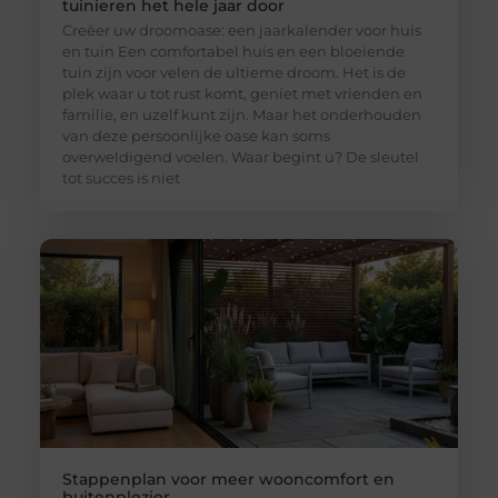
tuinieren het hele jaar door
Creëer uw droomoase: een jaarkalender voor huis
en tuin Een comfortabel huis en een bloeiende
tuin zijn voor velen de ultieme droom. Het is de
plek waar u tot rust komt, geniet met vrienden en
familie, en uzelf kunt zijn. Maar het onderhouden
van deze persoonlijke oase kan soms
overweldigend voelen. Waar begint u? De sleutel
tot succes is niet
Stappenplan voor meer wooncomfort en
buitenplezier