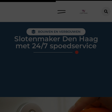
Raamdecoratie kiezen: welke oplossing past bij jouw ramen, ruimte en woonwensen?
BOUWEN EN VERBOUWEN
Slotenmaker Den Haag
met 24/7 spoedservice