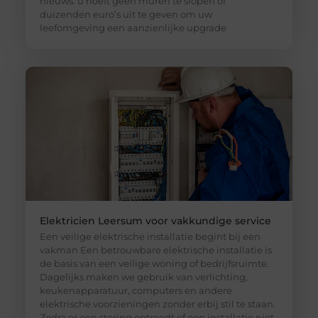
nieuws: u hoeft geen muren te slopen of
duizenden euro’s uit te geven om uw
leefomgeving een aanzienlijke upgrade
Elektricien Leersum voor vakkundige service
Een veilige elektrische installatie begint bij een
vakman Een betrouwbare elektrische installatie is
de basis van een veilige woning of bedrijfsruimte.
Dagelijks maken we gebruik van verlichting,
keukenapparatuur, computers en andere
elektrische voorzieningen zonder erbij stil te staan.
Zodra er een storing optreedt of een installatie niet