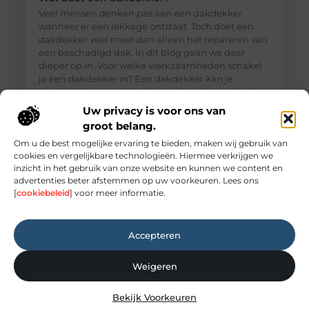
Veel mensen denken pas aan een dakdekker
wanneer er een lekkage ontstaat. Toch doet een
dakdekker veel meer dan alleen het repareren van
een beschadigd dak. In dit blog gaan we daar
dieper op in. Voor welke werkzaamheden schakel
je een dakdekker in? Een dakdekker kan je
inschakelen voor uiteenlopende werkzaamheden,
zoals: · Het opsporen en repareren
Uw privacy is voor ons van
groot belang.
Om u de best mogelijke ervaring te bieden, maken wij gebruik van
cookies en vergelijkbare technologieën. Hiermee verkrijgen we
inzicht in het gebruik van onze website en kunnen we content en
advertenties beter afstemmen op uw voorkeuren. Lees ons
[
cookiebeleid
] voor meer informatie.
Accepteren
Weigeren
Elektricien Amersfoort voor storingen en
Bekijk Voorkeuren
spoedgevallen