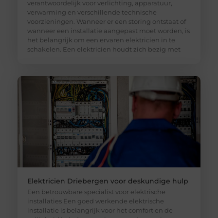
verantwoordelijk voor verlichting, apparatuur,
verwarming en verschillende technische
voorzieningen. Wanneer er een storing ontstaat of
wanneer een installatie aangepast moet worden, is
het belangrijk om een ervaren elektricien in te
schakelen. Een elektricien houdt zich bezig met
Elektricien Driebergen voor deskundige hulp
Een betrouwbare specialist voor elektrische
installaties Een goed werkende elektrische
installatie is belangrijk voor het comfort en de