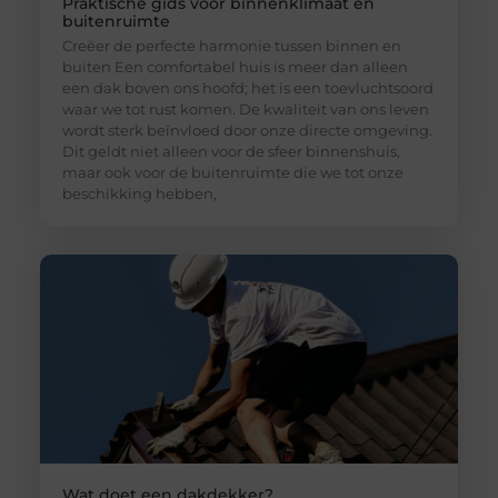
Praktische gids voor binnenklimaat en
buitenruimte
Creëer de perfecte harmonie tussen binnen en
buiten Een comfortabel huis is meer dan alleen
een dak boven ons hoofd; het is een toevluchtsoord
waar we tot rust komen. De kwaliteit van ons leven
wordt sterk beïnvloed door onze directe omgeving.
Dit geldt niet alleen voor de sfeer binnenshuis,
maar ook voor de buitenruimte die we tot onze
beschikking hebben,
Wat doet een dakdekker?