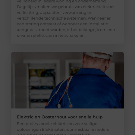
veiligheid in iedere woning en onderneming.
Dagelijks maken we gebruik van elektriciteit voor
verlichting, apparaten, verwarming en
verschillende technische systemen. Wanneer er
een storing ontstaat of wanneer een installatie
aangepast moet worden, is het belangrijk om een
ervaren elektricien in te schakelen.
Elektricien Oosterhout voor snelle hulp
Een professionele elektricien voor veilige
oplossingen Elektriciteit is onmisbaar in iedere