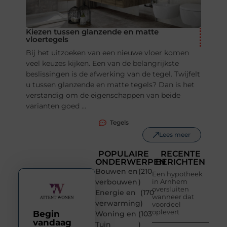
Kiezen tussen glanzende en matte
vloertegels
Bij het uitzoeken van een nieuwe vloer komen
veel keuzes kijken. Een van de belangrijkste
beslissingen is de afwerking van de tegel. Twijfelt
u tussen glanzende en matte tegels? Dan is het
verstandig om de eigenschappen van beide
varianten goed ...
Tegels
Lees meer
POPULAIRE
RECENTE
ONDERWERPEN
BERICHTEN
Bouwen en
(210
Een hypotheek
verbouwen
)
in Arnhem
oversluiten
Energie en
(170
wanneer dat
verwarming
)
voordeel
oplevert
Begin
Woning en
(103
vandaag
Tuin
)