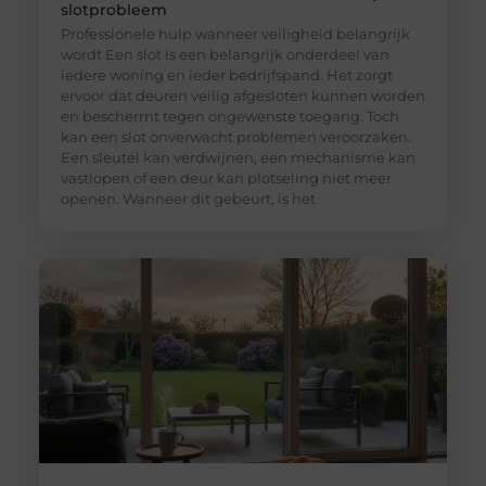
slotprobleem
Professionele hulp wanneer veiligheid belangrijk
wordt Een slot is een belangrijk onderdeel van
iedere woning en ieder bedrijfspand. Het zorgt
ervoor dat deuren veilig afgesloten kunnen worden
en beschermt tegen ongewenste toegang. Toch
kan een slot onverwacht problemen veroorzaken.
Een sleutel kan verdwijnen, een mechanisme kan
vastlopen of een deur kan plotseling niet meer
openen. Wanneer dit gebeurt, is het