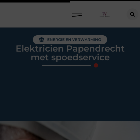
Raamdecoratie kiezen: welke oplossing past bij jouw ramen, ruimte en woonwensen?
ENERGIE EN VERWARMING
Elektricien Papendrecht
met spoedservice