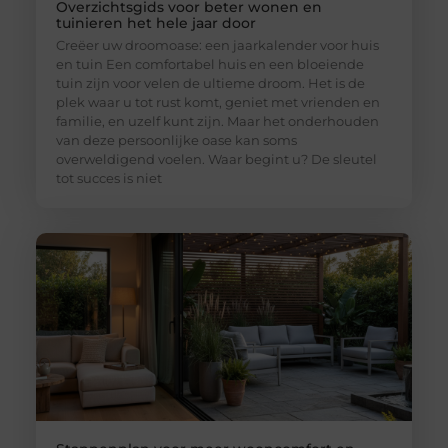
Overzichtsgids voor beter wonen en
tuinieren het hele jaar door
Creëer uw droomoase: een jaarkalender voor huis
en tuin Een comfortabel huis en een bloeiende
tuin zijn voor velen de ultieme droom. Het is de
plek waar u tot rust komt, geniet met vrienden en
familie, en uzelf kunt zijn. Maar het onderhouden
van deze persoonlijke oase kan soms
overweldigend voelen. Waar begint u? De sleutel
tot succes is niet