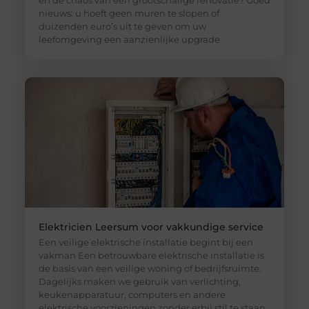
en de chaos van een grootschalige renovatie? Goed
nieuws: u hoeft geen muren te slopen of
duizenden euro’s uit te geven om uw
leefomgeving een aanzienlijke upgrade
Elektricien Leersum voor vakkundige service
Een veilige elektrische installatie begint bij een
vakman Een betrouwbare elektrische installatie is
de basis van een veilige woning of bedrijfsruimte.
Dagelijks maken we gebruik van verlichting,
keukenapparatuur, computers en andere
elektrische voorzieningen zonder erbij stil te staan.