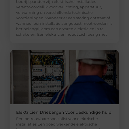
bedrijfspanden zijn elektrische installaties
verantwoordelijk voor verlichting, apparatuur,
verwarming en verschillende technische
voorzieningen. Wanneer er een storing ontstaat of
wanneer een installatie aangepast moet worden, is
het belangrijk om een ervaren elektricien in te
schakelen. Een elektricien houdt zich bezig met
Elektricien Driebergen voor deskundige hulp
Een betrouwbare specialist voor elektrische
installaties Een goed werkende elektrische