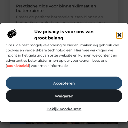
Praktische gids voor binnenklimaat en
buitenruimte
Creëer de perfecte harmonie tussen binnen en
buiten Een comfortabel huis is meer dan alleen
een dak boven ons hoofd; het is een toevluchtsoord
Uw privacy is voor ons van
waar we tot rust komen. De kwaliteit van ons leven
groot belang.
wordt sterk beïnvloed door onze directe omgeving.
Dit geldt niet alleen voor de sfeer binnenshuis,
Om u de best mogelijke ervaring te bieden, maken wij gebruik van
maar ook voor de buitenruimte die we tot onze
cookies en vergelijkbare technologieën. Hiermee verkrijgen we
beschikking hebben,
inzicht in het gebruik van onze website en kunnen we content en
advertenties beter afstemmen op uw voorkeuren. Lees ons
[
cookiebeleid
] voor meer informatie.
Accepteren
Weigeren
Bekijk Voorkeuren