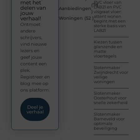
met het
PVC vloer van
(78
LAB21 en PVC
delen van
Aanbiedingen
)
visgraat vloer:
jouw
attent wonen
verhaal!
Woningen
(52 )
begint met een
Ontmoet
sterke basis van
LAB21
andere
schrijvers,
Kiezen tussen
vind nieuwe
glanzende en
lezers en
matte
vloertegels
geef jouw
content een
Slotenmaker
plek.
Zwijndrecht voor
Registreer en
veilige
woningen
blog mee op
ons platform.
Slotenmaker
Oosterhout voor
snelle zekerheid
Deel je
verhaal
Slotenmaker
Barneveld voor
optimale
beveiliging