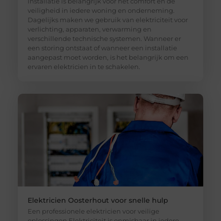
installatie is belangrijk voor het comfort en de
veiligheid in iedere woning en onderneming.
Dagelijks maken we gebruik van elektriciteit voor
verlichting, apparaten, verwarming en
verschillende technische systemen. Wanneer er
een storing ontstaat of wanneer een installatie
aangepast moet worden, is het belangrijk om een
ervaren elektricien in te schakelen.
Elektricien Oosterhout voor snelle hulp
Een professionele elektricien voor veilige
oplossingen Elektriciteit is onmisbaar in iedere