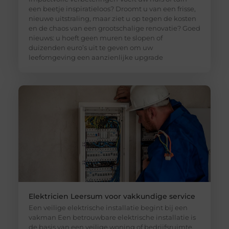
een beetje inspiratieloos? Droomt u van een frisse,
nieuwe uitstraling, maar ziet u op tegen de kosten
en de chaos van een grootschalige renovatie? Goed
nieuws: u hoeft geen muren te slopen of
duizenden euro’s uit te geven om uw
leefomgeving een aanzienlijke upgrade
Elektricien Leersum voor vakkundige service
Een veilige elektrische installatie begint bij een
vakman Een betrouwbare elektrische installatie is
de basis van een veilige woning of bedrijfsruimte.