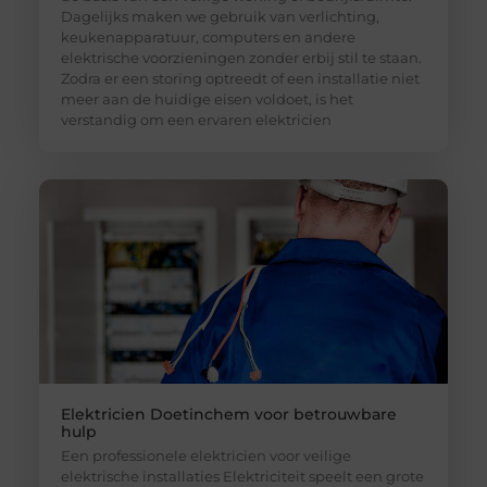
Dagelijks maken we gebruik van verlichting,
keukenapparatuur, computers en andere
elektrische voorzieningen zonder erbij stil te staan.
Zodra er een storing optreedt of een installatie niet
meer aan de huidige eisen voldoet, is het
verstandig om een ervaren elektricien
Elektricien Doetinchem voor betrouwbare
hulp
Een professionele elektricien voor veilige
elektrische installaties Elektriciteit speelt een grote