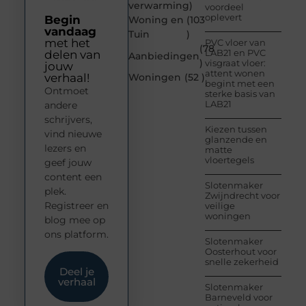
verwarming
)
voordeel
oplevert
Begin
Woning en
(103
vandaag
Tuin
)
met het
PVC vloer van
(78
LAB21 en PVC
delen van
Aanbiedingen
)
visgraat vloer:
jouw
attent wonen
verhaal!
Woningen
(52 )
begint met een
Ontmoet
sterke basis van
LAB21
andere
schrijvers,
Kiezen tussen
vind nieuwe
glanzende en
lezers en
matte
vloertegels
geef jouw
content een
Slotenmaker
plek.
Zwijndrecht voor
Registreer en
veilige
woningen
blog mee op
ons platform.
Slotenmaker
Oosterhout voor
snelle zekerheid
Deel je
verhaal
Slotenmaker
Barneveld voor