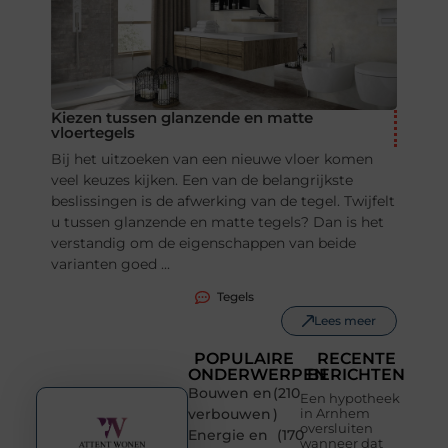
Kiezen tussen glanzende en matte
vloertegels
Bij het uitzoeken van een nieuwe vloer komen
veel keuzes kijken. Een van de belangrijkste
beslissingen is de afwerking van de tegel. Twijfelt
u tussen glanzende en matte tegels? Dan is het
verstandig om de eigenschappen van beide
varianten goed ...
Tegels
Lees meer
POPULAIRE
RECENTE
ONDERWERPEN
BERICHTEN
Bouwen en
(210
Een hypotheek
verbouwen
)
in Arnhem
oversluiten
Energie en
(170
wanneer dat