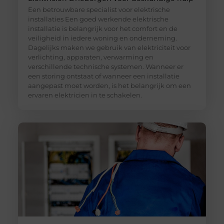
Een betrouwbare specialist voor elektrische
installaties Een goed werkende elektrische
installatie is belangrijk voor het comfort en de
veiligheid in iedere woning en onderneming.
Dagelijks maken we gebruik van elektriciteit voor
verlichting, apparaten, verwarming en
verschillende technische systemen. Wanneer er
een storing ontstaat of wanneer een installatie
aangepast moet worden, is het belangrijk om een
ervaren elektricien in te schakelen.