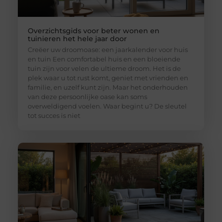
Overzichtsgids voor beter wonen en
tuinieren het hele jaar door
Creëer uw droomoase: een jaarkalender voor huis
en tuin Een comfortabel huis en een bloeiende
tuin zijn voor velen de ultieme droom. Het is de
plek waar u tot rust komt, geniet met vrienden en
familie, en uzelf kunt zijn. Maar het onderhouden
van deze persoonlijke oase kan soms
overweldigend voelen. Waar begint u? De sleutel
tot succes is niet