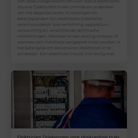
Een deskundige elektricien voor iedere elektrische
situatie Elektriciteit is een onmisbaar onderdeel
van het dagelijks leven. In woningen en
bedrijfspanden zijn elektrische installaties
verantwoordelijk voor verlichting, apparatuur,
verwarming en verschillende technische
voorzieningen. Wanneer er een storing ontstaat of
wanneer een installatie aangepast moet worden, is
het belangrijk om een ervaren elektricien in te
schakelen. Een elektricien houdt zich bezig met
Elektricien Driebergen voor deskundige hulp