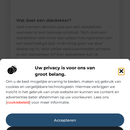
Wat doet een dakdekker?
Veel mensen denken pas aan een dakdekker
wanneer er een lekkage ontstaat. Toch doet een
dakdekker veel meer dan alleen het repareren van
een beschadigd dak. In dit blog gaan we daar
dieper op in. Voor welke werkzaamheden schakel
je een dakdekker in? Een dakdekker kan je
inschakelen voor uiteenlopende werkzaamheden,
zoals: · Het opsporen en repareren
Uw privacy is voor ons van
groot belang.
Om u de best mogelijke ervaring te bieden, maken wij gebruik van
cookies en vergelijkbare technologieën. Hiermee verkrijgen we
inzicht in het gebruik van onze website en kunnen we content en
advertenties beter afstemmen op uw voorkeuren. Lees ons
[
cookiebeleid
] voor meer informatie.
Accepteren