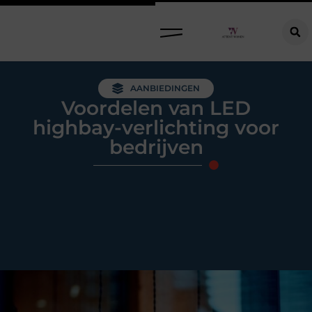
Raamdecoratie kiezen: welke oplossing past bij jouw ramen, ruimte en woonwensen?
AANBIEDINGEN
Voordelen van LED
highbay-verlichting voor
bedrijven