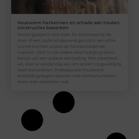
Houtworm herkennen en schade aan houten
constructies beperken
Kleine gaatjes in een balk, fijn boormeel op de
vloer of een zacht knisperend geluid in een stille
ruimte kunnen wijzen op houtaantastende
insecten. Toch is niet iedere beschadiging direct
bewijs van een actieve aantasting. Wie zekerheid
wil, doet er verstandig aan om sporen zorgvuldig te
laten beoordelen. Professionele Houtworm
bestrijding begint daarom niet met behandelen,
maar met vaststellen wat