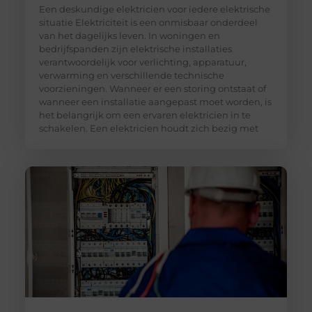
Een deskundige elektricien voor iedere elektrische
situatie Elektriciteit is een onmisbaar onderdeel
van het dagelijks leven. In woningen en
bedrijfspanden zijn elektrische installaties
verantwoordelijk voor verlichting, apparatuur,
verwarming en verschillende technische
voorzieningen. Wanneer er een storing ontstaat of
wanneer een installatie aangepast moet worden, is
het belangrijk om een ervaren elektricien in te
schakelen. Een elektricien houdt zich bezig met