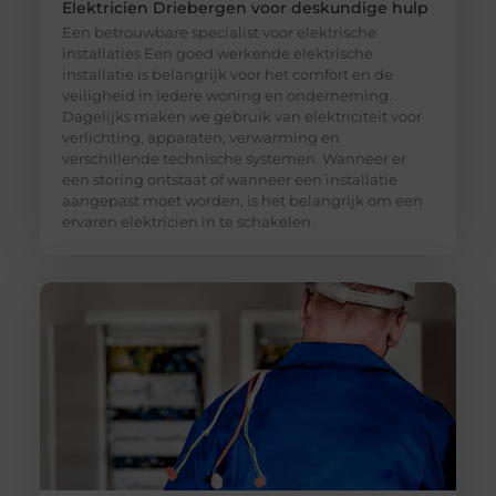
Elektricien Driebergen voor deskundige hulp
Een betrouwbare specialist voor elektrische
installaties Een goed werkende elektrische
installatie is belangrijk voor het comfort en de
veiligheid in iedere woning en onderneming.
Dagelijks maken we gebruik van elektriciteit voor
verlichting, apparaten, verwarming en
verschillende technische systemen. Wanneer er
een storing ontstaat of wanneer een installatie
aangepast moet worden, is het belangrijk om een
ervaren elektricien in te schakelen.