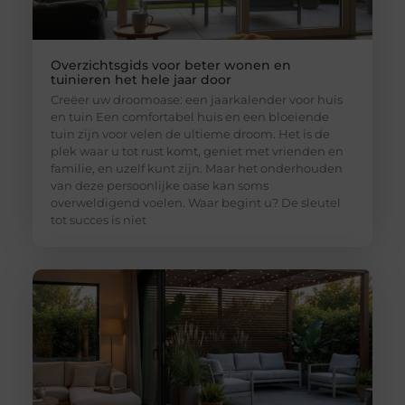
Overzichtsgids voor beter wonen en
tuinieren het hele jaar door
Creëer uw droomoase: een jaarkalender voor huis
en tuin Een comfortabel huis en een bloeiende
tuin zijn voor velen de ultieme droom. Het is de
plek waar u tot rust komt, geniet met vrienden en
familie, en uzelf kunt zijn. Maar het onderhouden
van deze persoonlijke oase kan soms
overweldigend voelen. Waar begint u? De sleutel
tot succes is niet