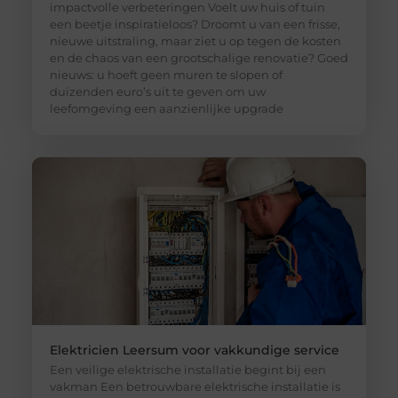
impactvolle verbeteringen Voelt uw huis of tuin
een beetje inspiratieloos? Droomt u van een frisse,
nieuwe uitstraling, maar ziet u op tegen de kosten
en de chaos van een grootschalige renovatie? Goed
nieuws: u hoeft geen muren te slopen of
duizenden euro’s uit te geven om uw
leefomgeving een aanzienlijke upgrade
Elektricien Leersum voor vakkundige service
Een veilige elektrische installatie begint bij een
vakman Een betrouwbare elektrische installatie is