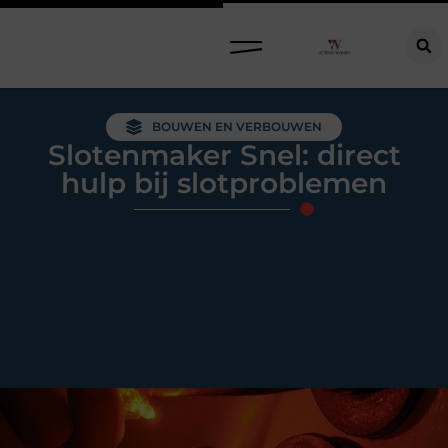
Raamdecoratie kiezen: welke oplossing past bij jouw ramen, ruimte en woonwensen?
BOUWEN EN VERBOUWEN
Slotenmaker Snel: direct
hulp bij slotproblemen