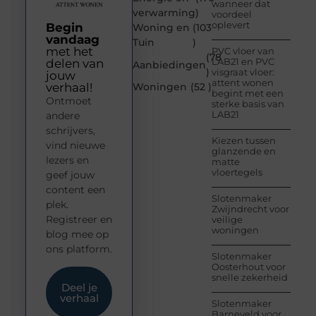
wanneer dat
verwarming
)
voordeel
oplevert
Begin
Woning en
(103
vandaag
Tuin
)
met het
PVC vloer van
(78
LAB21 en PVC
delen van
Aanbiedingen
)
visgraat vloer:
jouw
attent wonen
verhaal!
Woningen
(52 )
begint met een
Ontmoet
sterke basis van
LAB21
andere
schrijvers,
Kiezen tussen
vind nieuwe
glanzende en
lezers en
matte
vloertegels
geef jouw
content een
Slotenmaker
plek.
Zwijndrecht voor
Registreer en
veilige
woningen
blog mee op
ons platform.
Slotenmaker
Oosterhout voor
snelle zekerheid
Deel je
verhaal
Slotenmaker
Barneveld voor