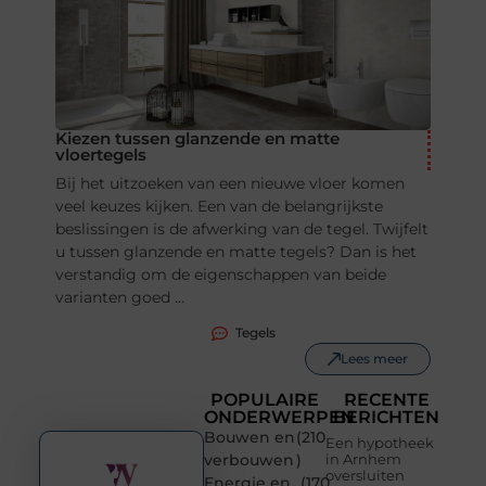
Kiezen tussen glanzende en matte
vloertegels
Bij het uitzoeken van een nieuwe vloer komen
veel keuzes kijken. Een van de belangrijkste
beslissingen is de afwerking van de tegel. Twijfelt
u tussen glanzende en matte tegels? Dan is het
verstandig om de eigenschappen van beide
varianten goed ...
Tegels
Lees meer
POPULAIRE
RECENTE
ONDERWERPEN
BERICHTEN
Bouwen en
(210
Een hypotheek
verbouwen
)
in Arnhem
oversluiten
Energie en
(170