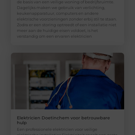
de basis van een veilige woning of bedrijfsruimte.
Dagelijks maken we gebruik van verlichting,
keukenapparatuur, computers en andere
elektrische voorzieningen zonder erbij stil te staan.
Zodra er een storing optreedt of een installatie niet
meer aan de huidige eisen voldoet, is het
verstandig om een ervaren elektricien
Elektricien Doetinchem voor betrouwbare
hulp
Een professionele elektricien voor veilige
elektrische installaties Elektriciteit speelt een grote