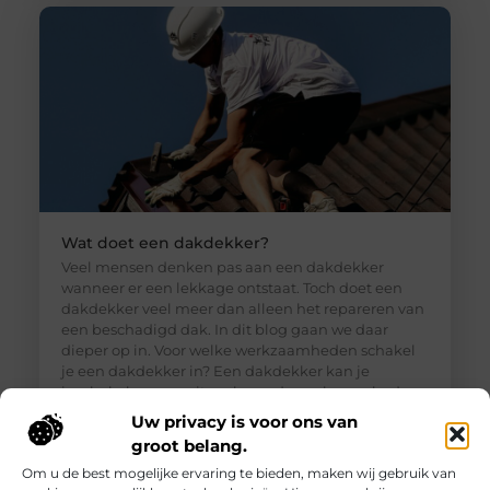
Wat doet een dakdekker?
Veel mensen denken pas aan een dakdekker
wanneer er een lekkage ontstaat. Toch doet een
dakdekker veel meer dan alleen het repareren van
een beschadigd dak. In dit blog gaan we daar
dieper op in. Voor welke werkzaamheden schakel
je een dakdekker in? Een dakdekker kan je
inschakelen voor uiteenlopende werkzaamheden,
zoals: · Het opsporen en repareren
Uw privacy is voor ons van
groot belang.
Om u de best mogelijke ervaring te bieden, maken wij gebruik van