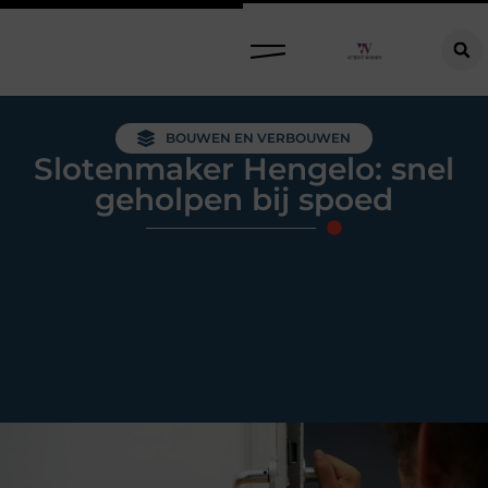
Raamdecoratie kiezen: welke oplossing past bij jouw ramen, ruimte en woonwensen?
BOUWEN EN VERBOUWEN
Slotenmaker Hengelo: snel
geholpen bij spoed