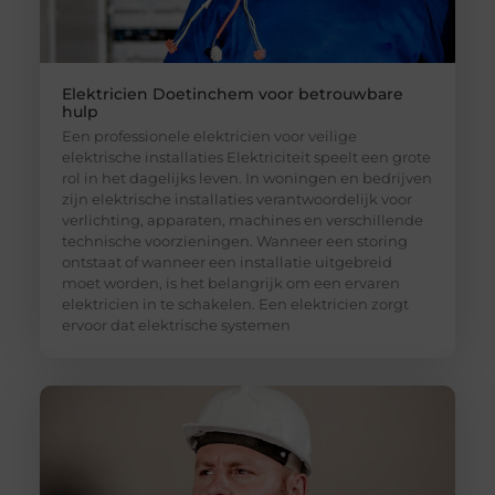
Elektricien Doetinchem voor betrouwbare
hulp
Een professionele elektricien voor veilige
elektrische installaties Elektriciteit speelt een grote
rol in het dagelijks leven. In woningen en bedrijven
zijn elektrische installaties verantwoordelijk voor
verlichting, apparaten, machines en verschillende
technische voorzieningen. Wanneer een storing
ontstaat of wanneer een installatie uitgebreid
moet worden, is het belangrijk om een ervaren
elektricien in te schakelen. Een elektricien zorgt
ervoor dat elektrische systemen