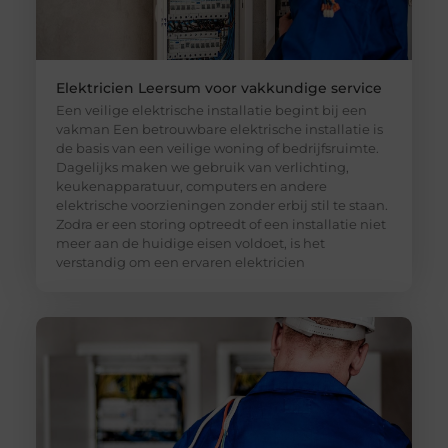
Elektricien Leersum voor vakkundige service
Een veilige elektrische installatie begint bij een
vakman Een betrouwbare elektrische installatie is
de basis van een veilige woning of bedrijfsruimte.
Dagelijks maken we gebruik van verlichting,
keukenapparatuur, computers en andere
elektrische voorzieningen zonder erbij stil te staan.
Zodra er een storing optreedt of een installatie niet
meer aan de huidige eisen voldoet, is het
verstandig om een ervaren elektricien