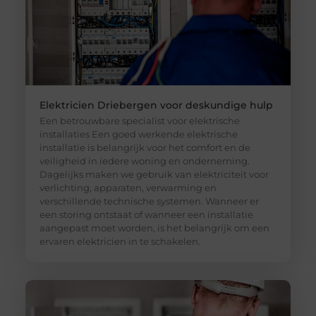
Elektricien Driebergen voor deskundige hulp
Een betrouwbare specialist voor elektrische
installaties Een goed werkende elektrische
installatie is belangrijk voor het comfort en de
veiligheid in iedere woning en onderneming.
Dagelijks maken we gebruik van elektriciteit voor
verlichting, apparaten, verwarming en
verschillende technische systemen. Wanneer er
een storing ontstaat of wanneer een installatie
aangepast moet worden, is het belangrijk om een
ervaren elektricien in te schakelen.