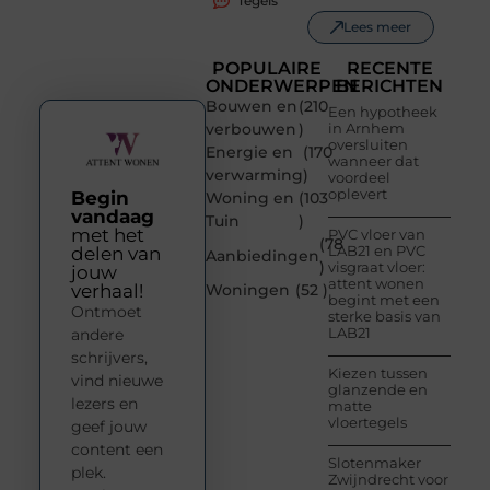
Tegels
Lees meer
POPULAIRE
RECENTE
ONDERWERPEN
BERICHTEN
Bouwen en
(210
Een hypotheek
verbouwen
)
in Arnhem
oversluiten
Energie en
(170
wanneer dat
verwarming
)
voordeel
oplevert
Begin
Woning en
(103
vandaag
Tuin
)
met het
PVC vloer van
(78
LAB21 en PVC
delen van
Aanbiedingen
)
visgraat vloer:
jouw
attent wonen
verhaal!
Woningen
(52 )
begint met een
Ontmoet
sterke basis van
LAB21
andere
schrijvers,
Kiezen tussen
vind nieuwe
glanzende en
lezers en
matte
vloertegels
geef jouw
content een
Slotenmaker
plek.
Zwijndrecht voor