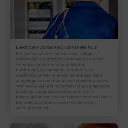
Elektricien Oosterhout voor snelle hulp
Een professionele elektricien voor veilige
oplossingen Elektriciteit is onmisbaar in iedere
woning en onderneming. Verlichting,
huishoudelijke apparaten, computers en
installaties werken allemaal dankzij een goed
aangelegd en onderhouden elektriciteitsnetwerk.
Wanneer er een storing ontstaat of een elektrische
installatie aangepast moet worden, is het
belangrijk om een ervaren vakman in te schakelen.
Een elektricien beschikt over de kennis en
vaardigheden om