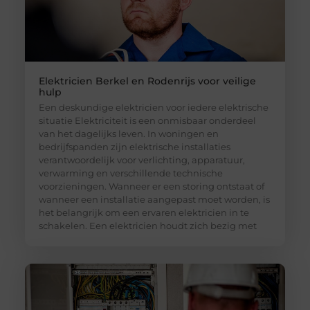
Elektricien Berkel en Rodenrijs voor veilige
hulp
Een deskundige elektricien voor iedere elektrische
situatie Elektriciteit is een onmisbaar onderdeel
van het dagelijks leven. In woningen en
bedrijfspanden zijn elektrische installaties
verantwoordelijk voor verlichting, apparatuur,
verwarming en verschillende technische
voorzieningen. Wanneer er een storing ontstaat of
wanneer een installatie aangepast moet worden, is
het belangrijk om een ervaren elektricien in te
schakelen. Een elektricien houdt zich bezig met