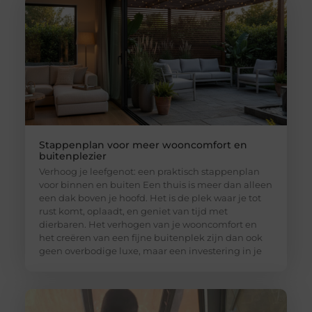
Stappenplan voor meer wooncomfort en
buitenplezier
Verhoog je leefgenot: een praktisch stappenplan
voor binnen en buiten Een thuis is meer dan alleen
een dak boven je hoofd. Het is de plek waar je tot
rust komt, oplaadt, en geniet van tijd met
dierbaren. Het verhogen van je wooncomfort en
het creëren van een fijne buitenplek zijn dan ook
geen overbodige luxe, maar een investering in je