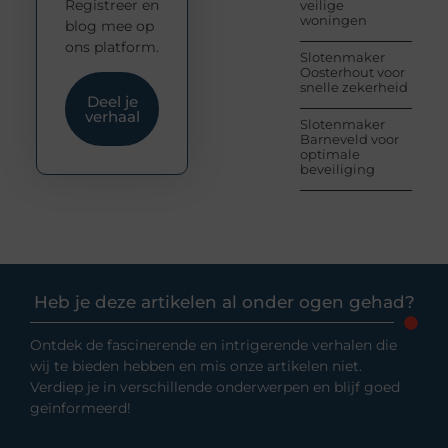
Registreer en
veilige
woningen
blog mee op
ons platform.
Slotenmaker
Oosterhout voor
snelle zekerheid
Deel je
verhaal
Slotenmaker
Barneveld voor
optimale
beveiliging
Heb je deze artikelen al onder ogen gehad?
Ontdek de fascinerende en intrigerende verhalen die
wij te bieden hebben en mis onze artikelen niet.
Verdiep je in verschillende onderwerpen en blijf goed
geïnformeerd!