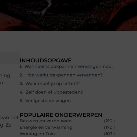
INHOUDSOPGAVE
Wanneer is dakpannen vervangen nodig?
Hoe werkt dakpannen vervangen?
ning.
en
Waar moet je op letten?
Zelf doen of uitbesteden?
Veelgestelde vragen
POPULAIRE ONDERWERPEN
 van het
Bouwen en verbouwen
(210 )
g. Ze
Energie en verwarming
(170 )
Woning en Tuin
(103 )