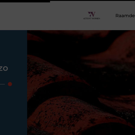
Raamdeco
zo