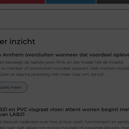
r inzicht
 Arnhem oversluiten wanneer dat voordeel oplev
n beweegt de laatste jaren flink, en dat maakt het de moeite
e checken of oversluiten voordeel oplevert. Veel mensen sluite
jken er daarna jarenlang niet meer naar om, terwijl ...
Lees meer
B21 en PVC visgraat vloer: attent wonen begint me
 van LAB21
 bewust nadenken over hoe je huis voelt, functioneert en aansl
n. Het gaat niet alleen om mooie meubels of passende kleuren, ma