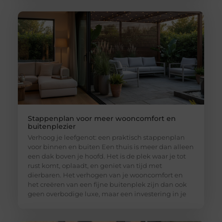
Stappenplan voor meer wooncomfort en
buitenplezier
Verhoog je leefgenot: een praktisch stappenplan
voor binnen en buiten Een thuis is meer dan alleen
een dak boven je hoofd. Het is de plek waar je tot
rust komt, oplaadt, en geniet van tijd met
dierbaren. Het verhogen van je wooncomfort en
het creëren van een fijne buitenplek zijn dan ook
geen overbodige luxe, maar een investering in je