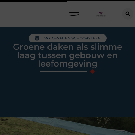
Raamdecoratie kiezen: welke oplossing past bij jouw ramen, ruimte en woonwensen?
DAK GEVEL EN SCHOORSTEEN
Groene daken als slimme
laag tussen gebouw en
leefomgeving