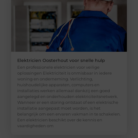
Elektricien Oosterhout voor snelle hulp
Een professionele elektricien voor veilige
oplossingen Elektriciteit is onmisbaar in iedere
woning en onderneming. Verlichting,
huishoudelijke apparaten, computers en
installaties werken allemaal dankzij een goed
aangelegd en onderhouden elektriciteitsnetwerk.
Wanneer er een storing ontstaat of een elektrische
installatie aangepast moet worden, is het
belangrijk om een ervaren vakman in te schakelen.
Een elektricien beschikt over de kennis en
vaardigheden om