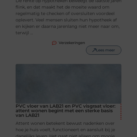
De rente op hypotheken beweegt de laatste jaren
flink, en dat maakt het de moeite waard om
regelmatig te checken of oversluiten voordeel
oplevert. Veel mensen sluiten hun hypotheek af
en kijken er daarna jarenlang niet meer naar om,
terwijl ...
Verzekeringen
Lees meer
PVC vloer van LAB21 en PVC visgraat vloer:
attent wonen begint met een sterke basis
van LAB21
Attent wonen betekent bewust nadenken over
hoe je huis voelt, functioneert en aansluit bij je
dagelijks leven. Het gaat niet alleen om mooie