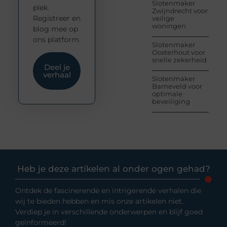
Slotenmaker
plek.
Zwijndrecht voor
Registreer en
veilige
woningen
blog mee op
ons platform.
Slotenmaker
Oosterhout voor
snelle zekerheid
Deel je
verhaal
Slotenmaker
Barneveld voor
optimale
beveiliging
Heb je deze artikelen al onder ogen gehad?
Ontdek de fascinerende en intrigerende verhalen die
wij te bieden hebben en mis onze artikelen niet.
Verdiep je in verschillende onderwerpen en blijf goed
geïnformeerd!