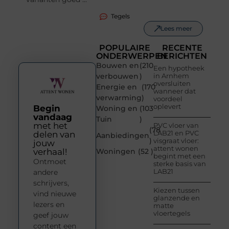
Tegels
Lees meer
POPULAIRE
RECENTE
ONDERWERPEN
BERICHTEN
Bouwen en
(210
Een hypotheek
verbouwen
)
in Arnhem
oversluiten
Energie en
(170
wanneer dat
verwarming
)
voordeel
oplevert
Begin
Woning en
(103
vandaag
Tuin
)
met het
PVC vloer van
(78
LAB21 en PVC
delen van
Aanbiedingen
)
visgraat vloer:
jouw
attent wonen
verhaal!
Woningen
(52 )
begint met een
Ontmoet
sterke basis van
LAB21
andere
schrijvers,
Kiezen tussen
vind nieuwe
glanzende en
lezers en
matte
vloertegels
geef jouw
content een