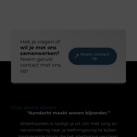
Wat doet een dakdekker?
Veel mensen denken pas aan een dakdekker
wanneer er een lekkage ontstaat. Toch doet een
dakdekker veel meer dan alleen het repareren van
een beschadigd dak. In dit blog gaan we daar
dieper op in. Voor welke werkzaamheden schakel
je een dakdekker in? Een dakdekker kan je
inschakelen voor uiteenlopende werkzaamheden,
zoals: · Het opsporen en repareren
Uw privacy is voor ons van
groot belang.