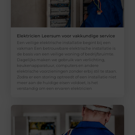
Elektricien Leersum voor vakkundige service
Een veilige elektrische installatie begint bij een
vakman Een betrouwbare elektrische installatie is
de basis van een veilige woning of bedrijfsruimte.
Dagelijks maken we gebruik van verlichting,
keukenapparatuur, computers en andere
elektrische voorzieningen zonder erbij stil te staan.
Zodra er een storing optreedt of een installatie niet
meer aan de huidige eisen voldoet, is het
verstandig om een ervaren elektricien