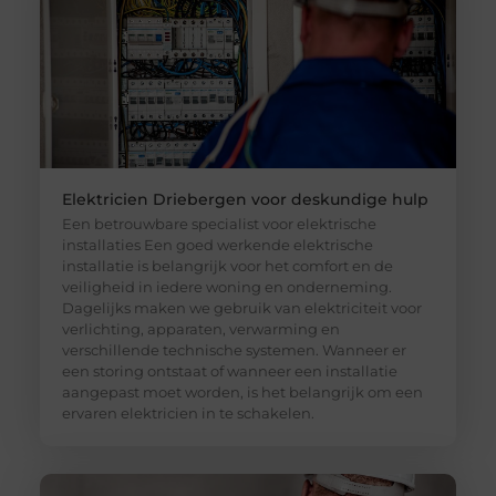
Elektricien Driebergen voor deskundige hulp
Een betrouwbare specialist voor elektrische
installaties Een goed werkende elektrische
installatie is belangrijk voor het comfort en de
veiligheid in iedere woning en onderneming.
Dagelijks maken we gebruik van elektriciteit voor
verlichting, apparaten, verwarming en
verschillende technische systemen. Wanneer er
een storing ontstaat of wanneer een installatie
aangepast moet worden, is het belangrijk om een
ervaren elektricien in te schakelen.