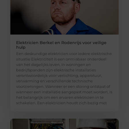
Elektricien Berkel en Rodenrijs voor veilige
hulp
Een deskundige elektricien voor iedere elektrische
situatie Elektriciteit is een onmisbaar onderdeel
van het dagelijks leven. In woningen en
bedrijfspanden zijn elektrische installaties
verantwoordelijk voor verlichting, apparatuur,
verwarming en verschillende technische
voorzieningen. Wanneer er een storing ontstaat of
wanneer een installatie aangepast moet worden, is
het belangrijk om een ervaren elektricien in te
schakelen. Een elektricien houdt zich bezig met