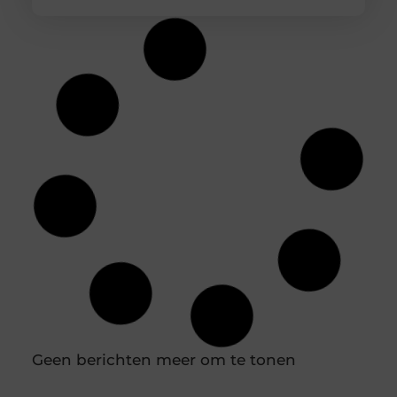
Praktische gids voor binnenklimaat en
buitenruimte
Creëer de perfecte harmonie tussen binnen en
buiten Een comfortabel huis is meer dan alleen
een dak boven ons hoofd; het is een toevluchtsoord
waar we tot rust komen. De kwaliteit van ons leven
wordt sterk beïnvloed door onze directe omgeving.
Dit geldt niet alleen voor de sfeer binnenshuis,
maar ook voor de buitenruimte die we tot onze
beschikking hebben,