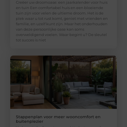
Creëer uw droomoase: een jaarkalender voor huis
en tuin Een comfortabel huis en een bloeiende
tuin zijn voor velen de ultieme droom. Het is de
plek waar u tot rust komt, geniet met vrienden en
familie, en uzelf kunt zijn. Maar het onderhouden
van deze persoonlijke oase kan soms
overweldigend voelen. Waar begint u? De sleutel
tot succes is niet
Stappenplan voor meer wooncomfort en
buitenplezier