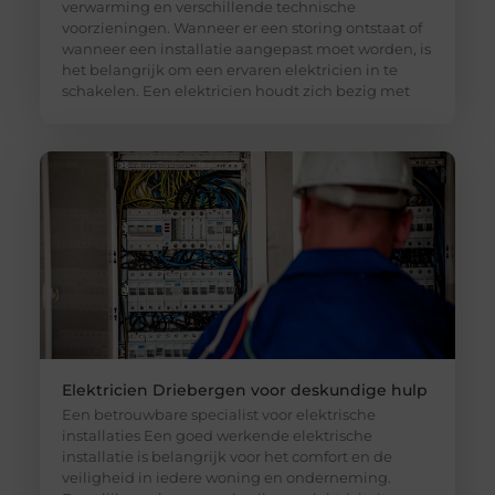
verwarming en verschillende technische
voorzieningen. Wanneer er een storing ontstaat of
wanneer een installatie aangepast moet worden, is
het belangrijk om een ervaren elektricien in te
schakelen. Een elektricien houdt zich bezig met
Elektricien Driebergen voor deskundige hulp
Een betrouwbare specialist voor elektrische
installaties Een goed werkende elektrische
installatie is belangrijk voor het comfort en de
veiligheid in iedere woning en onderneming.