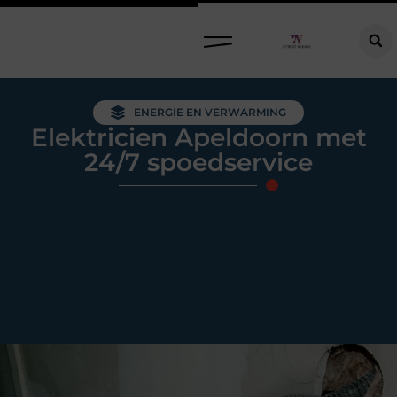
Raamdecoratie kiezen: welke oplossing past bij jouw ramen, ruimte en woonwensen?
ENERGIE EN VERWARMING
Elektricien Apeldoorn met
24/7 spoedservice