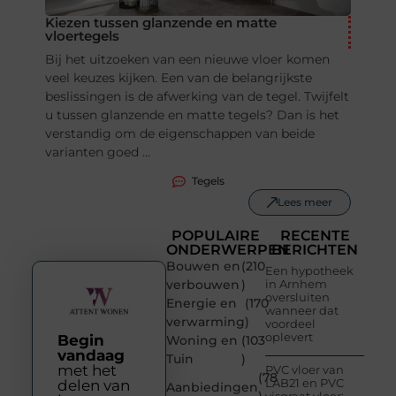
Kiezen tussen glanzende en matte
vloertegels
Bij het uitzoeken van een nieuwe vloer komen
veel keuzes kijken. Een van de belangrijkste
beslissingen is de afwerking van de tegel. Twijfelt
u tussen glanzende en matte tegels? Dan is het
verstandig om de eigenschappen van beide
varianten goed ...
Tegels
Lees meer
POPULAIRE
RECENTE
ONDERWERPEN
BERICHTEN
Bouwen en
(210
Een hypotheek
verbouwen
)
in Arnhem
oversluiten
Energie en
(170
wanneer dat
verwarming
)
voordeel
oplevert
Begin
Woning en
(103
vandaag
Tuin
)
met het
PVC vloer van
(78
LAB21 en PVC
delen van
Aanbiedingen