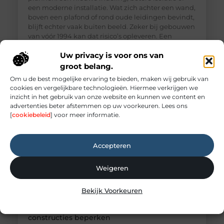
een moderne installatie. Wat zich achter een wand,
boven een plafond of rond oude leidingen bevindt,
blijft echter vaak buiten beeld. Zeker bij gebouwen
van vóór 1994 kan dat risico’s opleveren. Een
professionele asbestinventarisatie brengt
Uw privacy is voor ons van
verdachte materialen vooraf in kaart, zodat
werkzaamheden niet onverwacht hoeven te
groot belang.
worden
Om u de best mogelijke ervaring te bieden, maken wij gebruik van
cookies en vergelijkbare technologieën. Hiermee verkrijgen we
inzicht in het gebruik van onze website en kunnen we content en
advertenties beter afstemmen op uw voorkeuren. Lees ons
[
cookiebeleid
] voor meer informatie.
Accepteren
Weigeren
Bekijk Voorkeuren
Houtworm herkennen en schade aan houten
constructies beperken