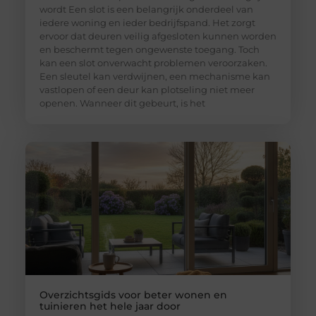
wordt Een slot is een belangrijk onderdeel van
iedere woning en ieder bedrijfspand. Het zorgt
ervoor dat deuren veilig afgesloten kunnen worden
en beschermt tegen ongewenste toegang. Toch
kan een slot onverwacht problemen veroorzaken.
Een sleutel kan verdwijnen, een mechanisme kan
vastlopen of een deur kan plotseling niet meer
openen. Wanneer dit gebeurt, is het
Overzichtsgids voor beter wonen en
tuinieren het hele jaar door