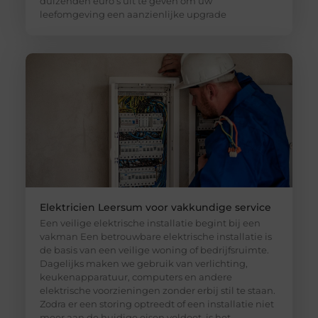
duizenden euro’s uit te geven om uw
leefomgeving een aanzienlijke upgrade
Elektricien Leersum voor vakkundige service
Een veilige elektrische installatie begint bij een
vakman Een betrouwbare elektrische installatie is
de basis van een veilige woning of bedrijfsruimte.
Dagelijks maken we gebruik van verlichting,
keukenapparatuur, computers en andere
elektrische voorzieningen zonder erbij stil te staan.
Zodra er een storing optreedt of een installatie niet
meer aan de huidige eisen voldoet, is het