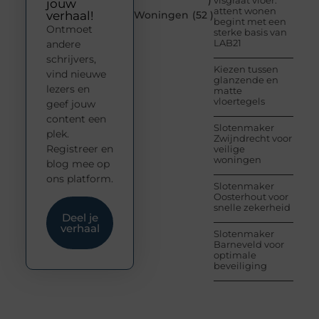
)
visgraat vloer:
jouw
attent wonen
verhaal!
Woningen
(52 )
begint met een
Ontmoet
sterke basis van
LAB21
andere
schrijvers,
Kiezen tussen
vind nieuwe
glanzende en
lezers en
matte
vloertegels
geef jouw
content een
Slotenmaker
plek.
Zwijndrecht voor
Registreer en
veilige
woningen
blog mee op
ons platform.
Slotenmaker
Oosterhout voor
snelle zekerheid
Deel je
verhaal
Slotenmaker
Barneveld voor
optimale
beveiliging