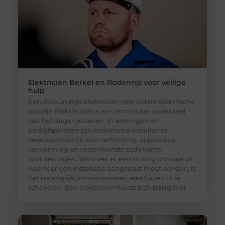
Elektricien Berkel en Rodenrijs voor veilige
hulp
Een deskundige elektricien voor iedere elektrische
situatie Elektriciteit is een onmisbaar onderdeel
van het dagelijks leven. In woningen en
bedrijfspanden zijn elektrische installaties
verantwoordelijk voor verlichting, apparatuur,
verwarming en verschillende technische
voorzieningen. Wanneer er een storing ontstaat of
wanneer een installatie aangepast moet worden, is
het belangrijk om een ervaren elektricien in te
schakelen. Een elektricien houdt zich bezig met