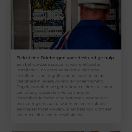
Elektricien Driebergen voor deskundige hulp
Een betrouwbare specialist voor elektrische
installaties Een goed werkende elektrische
installatie is belangrijk voor het comfort en de
veiligheid in iedere woning en onderneming.
Dagelijks maken we gebruik van elektriciteit voor
verlichting, apparaten, verwarming en
verschillende technische systemen. Wanneer er
een storing ontstaat of wanneer een installatie
aangepast moet worden, is het belangrijk om een
ervaren elektricien in te schakelen.