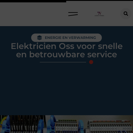
Raamdecoratie kiezen: welke oplossing past bij jouw ramen, ruimte en woonwensen?
ENERGIE EN VERWARMING
Elektricien Oss voor snelle
en betrouwbare service