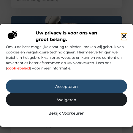
Uw privacy is voor ons van
groot belang.
Om u de best mogelijke ervaring te bieden, maken wij gebruik van
cookies en vergelijkbare technologieën. Hiermee verkrijgen we
inzicht in het gebruik van onze website en kunnen we content en
advertenties beter afstemmen op uw voorkeuren. Lees ons
[
cookiebeleid
] voor meer informatie.
Wat doet een dakdekker?
Accepteren
Veel mensen denken pas aan een dakdekker
wanneer er een lekkage ontstaat. Toch doet een
dakdekker veel meer dan alleen het repareren van
Weigeren
een beschadigd dak. In dit blog gaan we daar
dieper op in. Voor welke werkzaamheden schakel
Bekijk Voorkeuren
je een dakdekker in? Een dakdekker kan je
inschakelen voor uiteenlopende werkzaamheden,
zoals: · Het opsporen en repareren