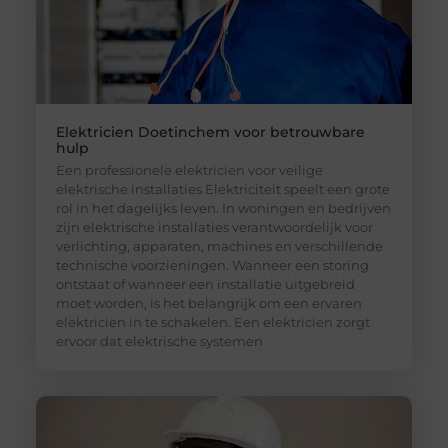
Elektricien Doetinchem voor betrouwbare
hulp
Een professionele elektricien voor veilige
elektrische installaties Elektriciteit speelt een grote
rol in het dagelijks leven. In woningen en bedrijven
zijn elektrische installaties verantwoordelijk voor
verlichting, apparaten, machines en verschillende
technische voorzieningen. Wanneer een storing
ontstaat of wanneer een installatie uitgebreid
moet worden, is het belangrijk om een ervaren
elektricien in te schakelen. Een elektricien zorgt
ervoor dat elektrische systemen