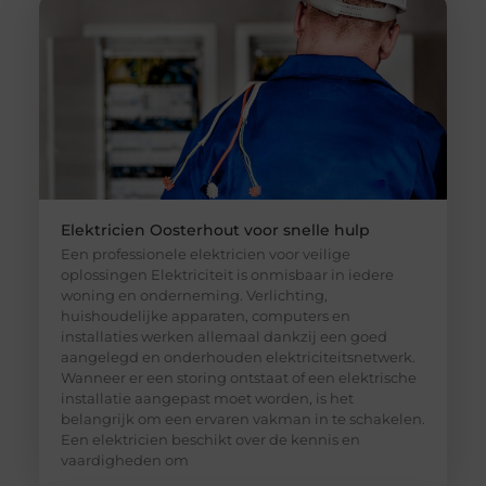
Elektricien Oosterhout voor snelle hulp
Een professionele elektricien voor veilige
oplossingen Elektriciteit is onmisbaar in iedere
woning en onderneming. Verlichting,
huishoudelijke apparaten, computers en
installaties werken allemaal dankzij een goed
aangelegd en onderhouden elektriciteitsnetwerk.
Wanneer er een storing ontstaat of een elektrische
installatie aangepast moet worden, is het
belangrijk om een ervaren vakman in te schakelen.
Een elektricien beschikt over de kennis en
vaardigheden om