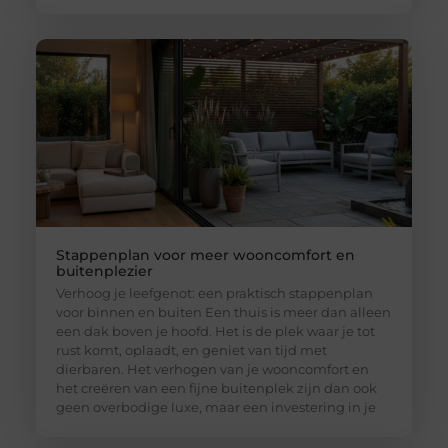
Stappenplan voor meer wooncomfort en
buitenplezier
Verhoog je leefgenot: een praktisch stappenplan
voor binnen en buiten Een thuis is meer dan alleen
een dak boven je hoofd. Het is de plek waar je tot
rust komt, oplaadt, en geniet van tijd met
dierbaren. Het verhogen van je wooncomfort en
het creëren van een fijne buitenplek zijn dan ook
geen overbodige luxe, maar een investering in je