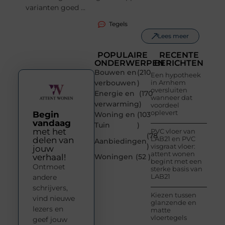
varianten goed ...
Tegels
Lees meer
POPULAIRE
RECENTE
ONDERWERPEN
BERICHTEN
Bouwen en
(210
Een hypotheek
verbouwen
)
in Arnhem
oversluiten
Energie en
(170
wanneer dat
verwarming
)
voordeel
oplevert
Begin
Woning en
(103
vandaag
Tuin
)
met het
PVC vloer van
(78
LAB21 en PVC
delen van
Aanbiedingen
)
visgraat vloer:
jouw
attent wonen
verhaal!
Woningen
(52 )
begint met een
Ontmoet
sterke basis van
LAB21
andere
schrijvers,
Kiezen tussen
vind nieuwe
glanzende en
lezers en
matte
vloertegels
geef jouw