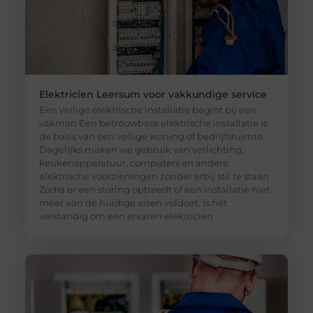
Elektricien Leersum voor vakkundige service
Een veilige elektrische installatie begint bij een
vakman Een betrouwbare elektrische installatie is
de basis van een veilige woning of bedrijfsruimte.
Dagelijks maken we gebruik van verlichting,
keukenapparatuur, computers en andere
elektrische voorzieningen zonder erbij stil te staan.
Zodra er een storing optreedt of een installatie niet
meer aan de huidige eisen voldoet, is het
verstandig om een ervaren elektricien