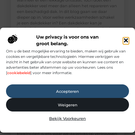
wanneer er een lekkage ontstaat. Toch doet een
dakdekker veel meer dan alleen het repareren van
een beschadigd dak. In dit blog gaan we daar
dieper op in. Voor welke werkzaamheden schakel
je een dakdekker in? Een dakdekker kan je
inschakelen voor uiteenlopende werkzaamheden,
zoals: · Het opsporen en repareren
Uw privacy is voor ons van
groot belang.
Om u de best mogelijke ervaring te bieden, maken wij gebruik van
cookies en vergelijkbare technologieën. Hiermee verkrijgen we
inzicht in het gebruik van onze website en kunnen we content en
advertenties beter afstemmen op uw voorkeuren. Lees ons
[
cookiebeleid
] voor meer informatie.
Accepteren
Weigeren
Elektricien Amersfoort voor storingen en
Bekijk Voorkeuren
spoedgevallen
Elektriciteit: onmisbaar maar vaak onderschat
Elektriciteit is iets waar we dagelijks op vertrouwen