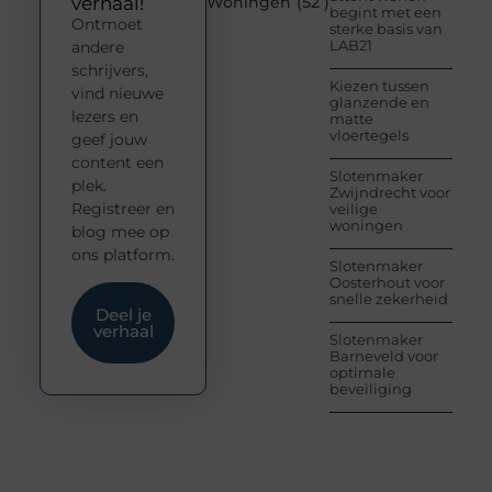
verhaal!
Woningen
(52 )
begint met een
Ontmoet
sterke basis van
LAB21
andere
schrijvers,
Kiezen tussen
vind nieuwe
glanzende en
lezers en
matte
vloertegels
geef jouw
content een
Slotenmaker
plek.
Zwijndrecht voor
Registreer en
veilige
woningen
blog mee op
ons platform.
Slotenmaker
Oosterhout voor
snelle zekerheid
Deel je
verhaal
Slotenmaker
Barneveld voor
optimale
beveiliging