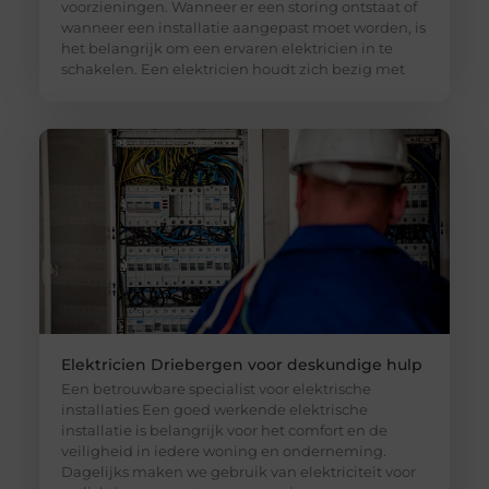
voorzieningen. Wanneer er een storing ontstaat of
wanneer een installatie aangepast moet worden, is
het belangrijk om een ervaren elektricien in te
schakelen. Een elektricien houdt zich bezig met
Elektricien Driebergen voor deskundige hulp
Een betrouwbare specialist voor elektrische
installaties Een goed werkende elektrische
installatie is belangrijk voor het comfort en de
veiligheid in iedere woning en onderneming.
Dagelijks maken we gebruik van elektriciteit voor