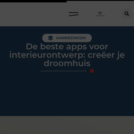
Raamdecoratie kiezen: welke oplossing past bij jouw ramen, ruimte en woonwensen?
AANBIEDINGEN
De beste apps voor
interieurontwerp: creëer je
droomhuis