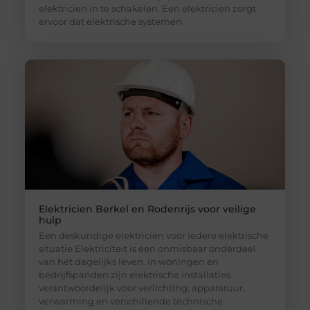
elektricien in te schakelen. Een elektricien zorgt
ervoor dat elektrische systemen
Elektricien Berkel en Rodenrijs voor veilige
hulp
Een deskundige elektricien voor iedere elektrische
situatie Elektriciteit is een onmisbaar onderdeel
van het dagelijks leven. In woningen en
bedrijfspanden zijn elektrische installaties
verantwoordelijk voor verlichting, apparatuur,
verwarming en verschillende technische