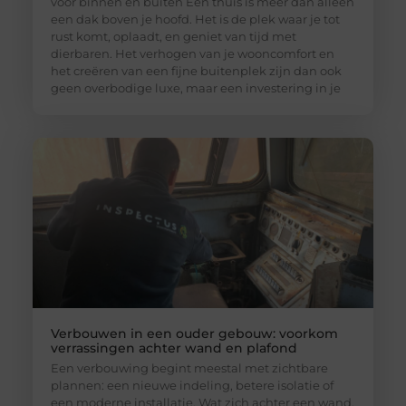
voor binnen en buiten Een thuis is meer dan alleen
een dak boven je hoofd. Het is de plek waar je tot
rust komt, oplaadt, en geniet van tijd met
dierbaren. Het verhogen van je wooncomfort en
het creëren van een fijne buitenplek zijn dan ook
geen overbodige luxe, maar een investering in je
Verbouwen in een ouder gebouw: voorkom
verrassingen achter wand en plafond
Een verbouwing begint meestal met zichtbare
plannen: een nieuwe indeling, betere isolatie of
een moderne installatie. Wat zich achter een wand,