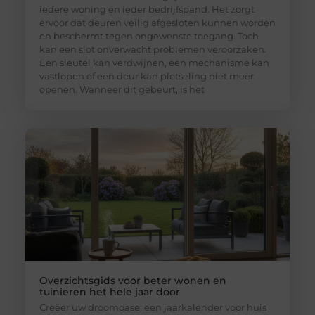
iedere woning en ieder bedrijfspand. Het zorgt
ervoor dat deuren veilig afgesloten kunnen worden
en beschermt tegen ongewenste toegang. Toch
kan een slot onverwacht problemen veroorzaken.
Een sleutel kan verdwijnen, een mechanisme kan
vastlopen of een deur kan plotseling niet meer
openen. Wanneer dit gebeurt, is het
Overzichtsgids voor beter wonen en
tuinieren het hele jaar door
Creëer uw droomoase: een jaarkalender voor huis