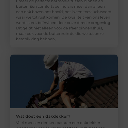
Creëer de perfecte harmonie tussen binnen en
buiten Een comfortabel huis is meer dan alleen
een dak boven ons hoofd; het is een toevluchtsoord
waar we tot rust komen. De kwaliteit van ons leven
wordt sterk beïnvloed door onze directe omgeving.
Dit geldt niet alleen voor de sfeer binnenshuis,
maar ook voor de buitenruimte die we tot onze
beschikking hebben,
Wat doet een dakdekker?
Veel mensen denken pas aan een dakdekker