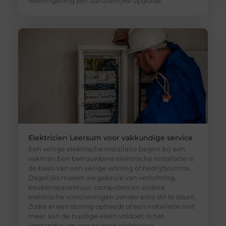
leefomgeving een aanzienlijke upgrade
Elektricien Leersum voor vakkundige service
Een veilige elektrische installatie begint bij een
vakman Een betrouwbare elektrische installatie is
de basis van een veilige woning of bedrijfsruimte.
Dagelijks maken we gebruik van verlichting,
keukenapparatuur, computers en andere
elektrische voorzieningen zonder erbij stil te staan.
Zodra er een storing optreedt of een installatie niet
meer aan de huidige eisen voldoet, is het
verstandig om een ervaren elektricien