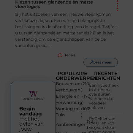
Kiezen tussen glanzende en matte
vloertegels
Bij het uitzoeken van een nieuwe vloer komen
veel keuzes kijken. Een van de belangrijkste
beslissingen is de afwerking van de tegel. Twijfelt
u tussen glanzende en matte tegels? Dan is het
verstandig om de eigenschappen van beide
varianten goed ...
Tegels
Lees meer
POPULAIRE
RECENTE
ONDERWERPEN
BERICHTEN
Bouwen en
(210
Een hypotheek
verbouwen
)
in Arnhem
oversluiten
Energie en
(170
wanneer dat
verwarming
)
voordeel
oplevert
Begin
Woning en
(103
vandaag
Tuin
)
met het
PVC vloer van
(78
LAB21 en PVC
delen van
Aanbiedingen
)
visgraat vloer:
jouw
attent wonen