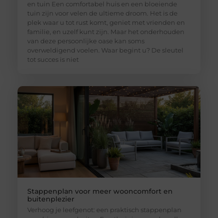
en tuin Een comfortabel huis en een bloeiende
tuin zijn voor velen de ultieme droom. Het is de
plek waar u tot rust komt, geniet met vrienden en
familie, en uzelf kunt zijn. Maar het onderhouden
van deze persoonlijke oase kan soms
overweldigend voelen. Waar begint u? De sleutel
tot succes is niet
Stappenplan voor meer wooncomfort en
buitenplezier
Verhoog je leefgenot: een praktisch stappenplan