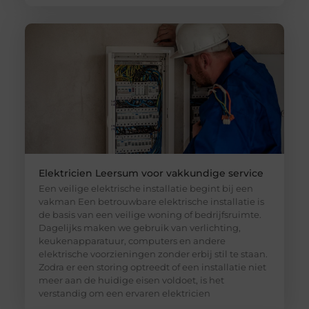
Elektricien Leersum voor vakkundige service
Een veilige elektrische installatie begint bij een
vakman Een betrouwbare elektrische installatie is
de basis van een veilige woning of bedrijfsruimte.
Dagelijks maken we gebruik van verlichting,
keukenapparatuur, computers en andere
elektrische voorzieningen zonder erbij stil te staan.
Zodra er een storing optreedt of een installatie niet
meer aan de huidige eisen voldoet, is het
verstandig om een ervaren elektricien