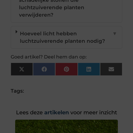
schadelijke stoffen die
luchtzuiverende planten
verwijderen?
Hoeveel licht hebben
▼
luchtzuiverende planten nodig?
Goed artikel? Deel hem dan op:
X
Facebook
Pinterest
LinkedIn
Email
(Twitter)
Tags:
Lees deze
artikelen
voor meer inzicht