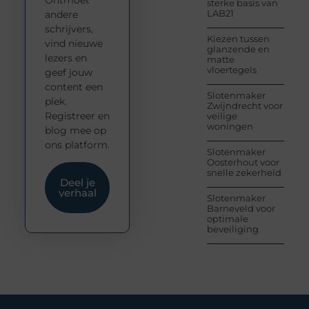
Ontmoet
sterke basis van
LAB21
andere
schrijvers,
Kiezen tussen
vind nieuwe
glanzende en
lezers en
matte
vloertegels
geef jouw
content een
Slotenmaker
plek.
Zwijndrecht voor
Registreer en
veilige
woningen
blog mee op
ons platform.
Slotenmaker
Oosterhout voor
snelle zekerheid
Deel je
verhaal
Slotenmaker
Barneveld voor
optimale
beveiliging