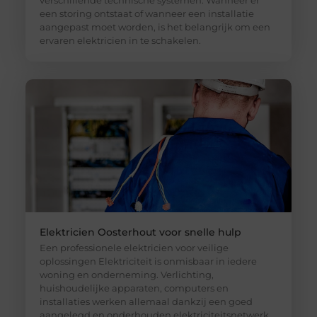
verschillende technische systemen. Wanneer er
een storing ontstaat of wanneer een installatie
aangepast moet worden, is het belangrijk om een
ervaren elektricien in te schakelen.
Elektricien Oosterhout voor snelle hulp
Een professionele elektricien voor veilige
oplossingen Elektriciteit is onmisbaar in iedere
woning en onderneming. Verlichting,
huishoudelijke apparaten, computers en
installaties werken allemaal dankzij een goed
aangelegd en onderhouden elektriciteitsnetwerk.