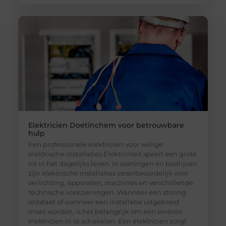
Elektricien Doetinchem voor betrouwbare
hulp
Een professionele elektricien voor veilige
elektrische installaties Elektriciteit speelt een grote
rol in het dagelijks leven. In woningen en bedrijven
zijn elektrische installaties verantwoordelijk voor
verlichting, apparaten, machines en verschillende
technische voorzieningen. Wanneer een storing
ontstaat of wanneer een installatie uitgebreid
moet worden, is het belangrijk om een ervaren
elektricien in te schakelen. Een elektricien zorgt