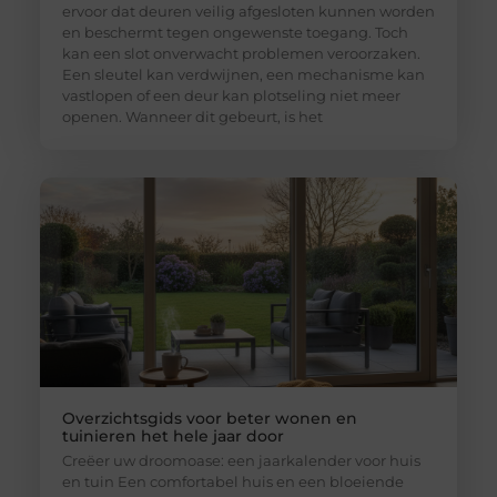
ervoor dat deuren veilig afgesloten kunnen worden
en beschermt tegen ongewenste toegang. Toch
kan een slot onverwacht problemen veroorzaken.
Een sleutel kan verdwijnen, een mechanisme kan
vastlopen of een deur kan plotseling niet meer
openen. Wanneer dit gebeurt, is het
Overzichtsgids voor beter wonen en
tuinieren het hele jaar door
Creëer uw droomoase: een jaarkalender voor huis
en tuin Een comfortabel huis en een bloeiende