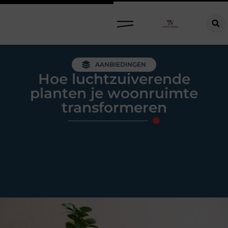
Raamdecoratie kiezen: welke oplossing past bij jouw ramen, ruimte en woonwensen?
AANBIEDINGEN
Hoe luchtzuiverende
planten je woonruimte
transformeren