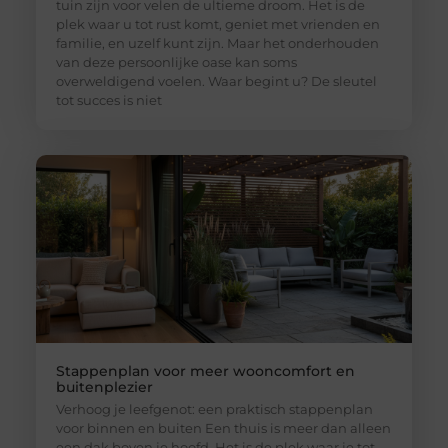
tuin zijn voor velen de ultieme droom. Het is de
plek waar u tot rust komt, geniet met vrienden en
familie, en uzelf kunt zijn. Maar het onderhouden
van deze persoonlijke oase kan soms
overweldigend voelen. Waar begint u? De sleutel
tot succes is niet
Stappenplan voor meer wooncomfort en
buitenplezier
Verhoog je leefgenot: een praktisch stappenplan
voor binnen en buiten Een thuis is meer dan alleen
een dak boven je hoofd. Het is de plek waar je tot