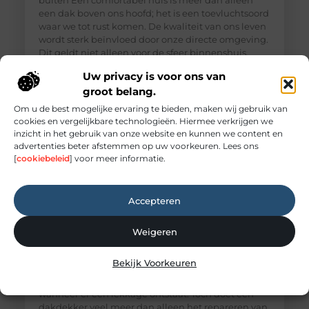
buiten Een comfortabel huis is meer dan alleen
een dak boven ons hoofd; het is een toevluchtsoord
waar we tot rust komen. De kwaliteit van ons leven
wordt sterk beïnvloed door onze directe omgeving.
Dit geldt niet alleen voor de sfeer binnenshuis,
maar ook voor de buitenruimte die we tot onze
Uw privacy is voor ons van
beschikking hebben,
groot belang.
Om u de best mogelijke ervaring te bieden, maken wij gebruik van
cookies en vergelijkbare technologieën. Hiermee verkrijgen we
inzicht in het gebruik van onze website en kunnen we content en
advertenties beter afstemmen op uw voorkeuren. Lees ons
[
cookiebeleid
] voor meer informatie.
Accepteren
Weigeren
Bekijk Voorkeuren
Wat doet een dakdekker?
Veel mensen denken pas aan een dakdekker
wanneer er een lekkage ontstaat. Toch doet een
dakdekker veel meer dan alleen het repareren van