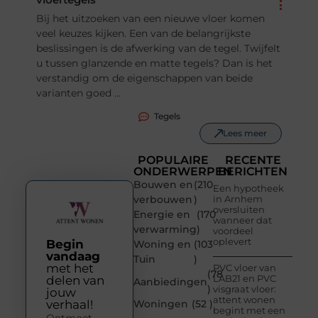
Bij het uitzoeken van een nieuwe vloer komen
veel keuzes kijken. Een van de belangrijkste
beslissingen is de afwerking van de tegel. Twijfelt
u tussen glanzende en matte tegels? Dan is het
verstandig om de eigenschappen van beide
varianten goed ...
Tegels
Lees meer
POPULAIRE
RECENTE
ONDERWERPEN
BERICHTEN
Bouwen en
(210
Een hypotheek
verbouwen
)
in Arnhem
oversluiten
Energie en
(170
wanneer dat
verwarming
)
voordeel
oplevert
Begin
Woning en
(103
vandaag
Tuin
)
met het
PVC vloer van
(78
LAB21 en PVC
delen van
Aanbiedingen
)
visgraat vloer:
jouw
attent wonen
verhaal!
Woningen
(52 )
begint met een