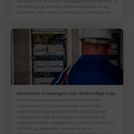
wanneer een installatie aangepast moet worden, is
het belangrijk om een ervaren elektricien in te
schakelen. Een elektricien houdt zich bezig met
Elektricien Driebergen voor deskundige hulp
Een betrouwbare specialist voor elektrische
installaties Een goed werkende elektrische
installatie is belangrijk voor het comfort en de
veiligheid in iedere woning en onderneming.
Dagelijks maken we gebruik van elektriciteit voor
verlichting, apparaten, verwarming en